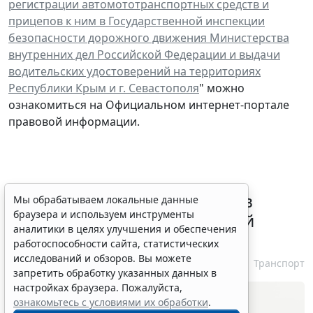
регистрации автомототранспортных средств и
прицепов к ним в Государственной инспекции
безопасности дорожного движения Министерства
внутренних дел Российской Федерации и выдачи
водительских удостоверений на территориях
Республики Крым и г. Севастополя
" можно
ознакомиться на Официальном интернет-портале
правовой информации.
ВС РФ признал лишение прав
Мы обрабатываем локальные данные
браузера и используем инструменты
незаконным при неизвестной
аналитики в целях улучшения и обеспечения
личности водителя
работоспособности сайта, статистических
исследований и обзоров. Вы можете
7 августа 2026 16:37
Транспорт
запретить обработку указанных данных в
настройках браузера. Пожалуйста,
ознакомьтесь с условиями их обработки
.