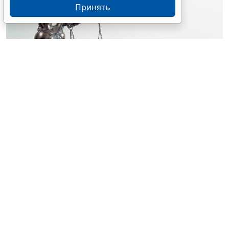
Принять
© simpson33 / Фотобанк 123RF.com
Судебный орган отменил акты и прекратил
производство по делу о лишении водительских прав
за нетрезвую езду. Решения были приняты на
основании отсутствия состава административного
правонарушения (
Постановление Верховного Суда
Российской Федерации от 25 февраля 2026 г. № 67-
АД26-3-К8
).
Водитель Дмитрий Шелухин был признан виновным