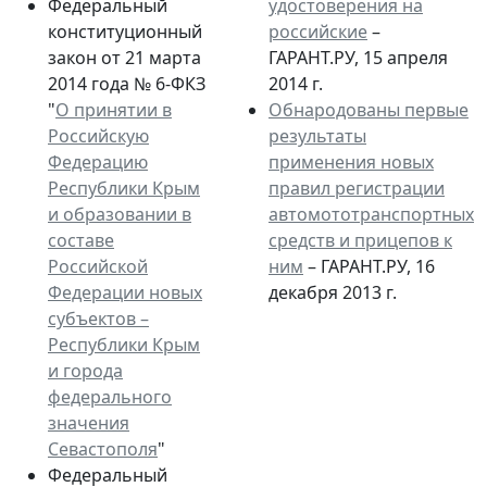
Федеральный
удостоверения на
конституционный
российские
–
закон от 21 марта
ГАРАНТ.РУ, 15 апреля
2014 года № 6-ФКЗ
2014 г.
"
О принятии в
Обнародованы первые
Российскую
результаты
Федерацию
применения новых
Республики Крым
правил регистрации
и образовании в
автомототранспортных
составе
средств и прицепов к
Российской
ним
– ГАРАНТ.РУ, 16
Федерации новых
декабря 2013 г.
субъектов –
Республики Крым
и города
федерального
значения
Севастополя
"
Федеральный