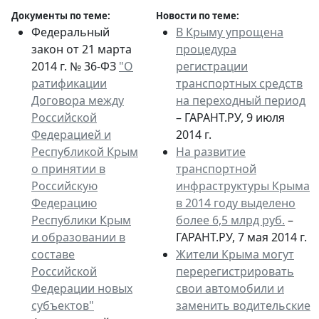
Документы по теме:
Новости по теме:
Федеральный
В Крыму упрощена
закон от 21 марта
процедура
2014 г. № 36-ФЗ
"О
регистрации
ратификации
транспортных средств
Договора между
на переходный период
Российской
– ГАРАНТ.РУ, 9 июля
Федерацией и
2014 г.
Республикой Крым
На развитие
о принятии в
транспортной
Российскую
инфраструктуры Крыма
Федерацию
в 2014 году выделено
Республики Крым
более 6,5 млрд руб.
–
и образовании в
ГАРАНТ.РУ, 7 мая 2014 г.
составе
Жители Крыма могут
Российской
перерегистрировать
Федерации новых
свои автомобили и
субъектов"
заменить водительские