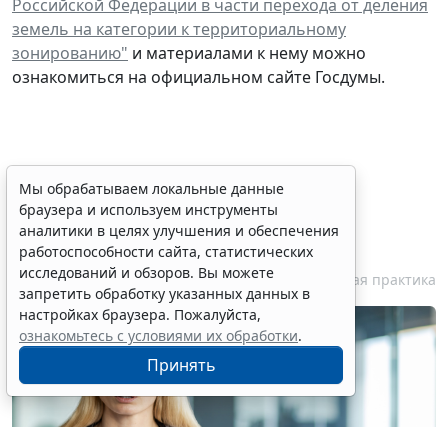
Российской Федерации в части перехода от деления
земель на категории к территориальному
зонированию"
и материалами к нему можно
ознакомиться на официальном сайте Госдумы.
Персональные данные
Мы обрабатываем локальные данные
браузера и используем инструменты
медработника недопустимо
аналитики в целях улучшения и обеспечения
публиковать без его согласия
работоспособности сайта, статистических
исследований и обзоров. Вы можете
7 августа 2026 18:27
Судебная практика
запретить обработку указанных данных в
настройках браузера. Пожалуйста,
ознакомьтесь с условиями их обработки
.
Принять