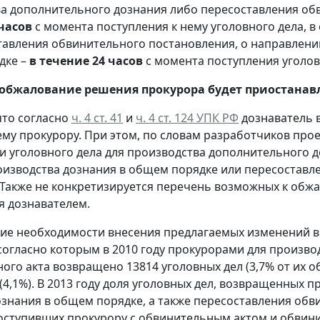
а дополнительного дознания либо пересоставления об
часов
с момента поступления к нему уголовного дела, 
тавления обвинительного постановления, о направлении
дке –
в течение 24 часов
с момента поступления уголов
обжалование решения прокурора
будет приостанав
то согласно
ч. 4 ст. 41
и
ч. 4 ст. 124 УПК РФ
дознаватель 
у прокурору. При этом, по словам разработчиков про
 уголовного дела для производства дополнительного д
оизводства дознания в общем порядке или пересоставл
. Также не конкретизируется перечень возможных к об
 дознавателем.
ие необходимости внесения предлагаемых изменений в
 согласно которым в 2010 году прокурорами для произв
го акта возвращено 13814 уголовных дел (3,7% от их обще
6 (4,1%). В 2013 году доля уголовных дел, возвращенных
ознания в общем порядке, а также пересоставления обв
поступивших прокурору с обвинительным актом и обвини