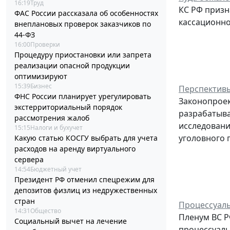
16:19
Труд
КС РФ призн
ФАС России рассказала об особенностях
кассационно
внеплановых проверок заказчиков по
44-ФЗ
16:00
Проверки
Процедуру приостановки или запрета
реализации опасной продукции
оптимизируют
15:39
Бизнес
Перспективы
ФНС России планирует урегулировать
Законопроек
экстерриториальный порядок
разрабатыва
рассмотрения жалоб
исследовани
15:15
Налоги и бухучет
уголовного 
Какую статью КОСГУ выбрать для учета
расходов на аренду виртуального
сервера
14:54
Бюджетный учет
Президент РФ отменил спецрежим для
депозитов физлиц из недружественных
стран
Процессуаль
14:31
Общество
Пленум ВС Р
Социальный вычет на лечение
процессуаль