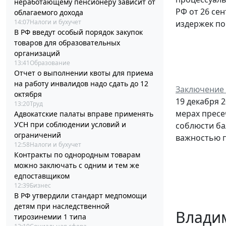
неработающему пенсионеру зависит от
РФ от 26 се
облагаемого дохода
14:07
Налоги и бухучет
издержек по
В РФ введут особый порядок закупок
товаров для образовательных
организаций
13:41
Образование
Отчет о выполнении квоты для приема
на работу инвалидов надо сдать до 12
Заключение 
октября
19 декабря 
13:20
Труд
мерах пресе
Адвокатские палаты вправе применять
УСН при соблюдении условий и
соблюсти ба
ограничений
важностью п
12:58
Налоги и бухучет
Контракты по однородным товарам
можно заключать с одним и тем же
едпоставщиком
12:39
Бизнес
В РФ утвердили стандарт медпомощи
детям при наследственной
Владим
тирозинемии 1 типа