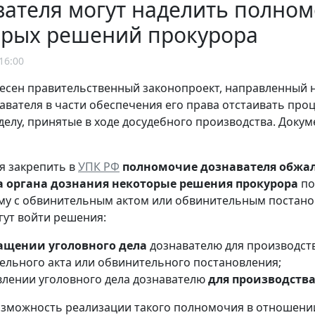
вателя могут наделить полно
орых решений прокурора
16:00
несен правительственный законопроект, направленный 
навателя в части обеспечения его права отстаивать пр
делу, принятые в ходе досудебного производства. Доку
я закрепить в
УПК РФ
полномочие дознавателя обжал
 органа дознания некоторые решения прокурора
по
у с обвинительным актом или обвинительным постанов
ут войти решения:
ащении уголовного дела
дознавателю для производст
ельного акта или обвинительного постановления;
влении уголовного дела дознавателю
для производств
озможность реализации такого полномочия в отношени