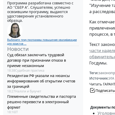
Программа разработана совместно с
"Изучение т
АО ''СБЕР А". Слушателям, успешно
а расследов
освоившим программу, выдаются
удостоверения установленного
образца.
Как отмечае
привлечения
процессе, в
Выберите тему программы повышения квалификации
Текст закон
для юристов ...
Новости
части надел
Суд обязал заключить трудовой
обвинитель
договор при признании отказа в
Госдумы.
приеме незаконным
18:38
Судебная практика
Теги:
законоп
Резидентам РФ указали на нюансы
Источник:
ИА
информирования об открытии счетов
Читать ГАРАНТ
за границей
Подписать
18:27
Налоги и бухучет
Племенные свидетельства и паспорта
решено перевести в электронный
формат
Документы по
18:16
IT
Уголовн