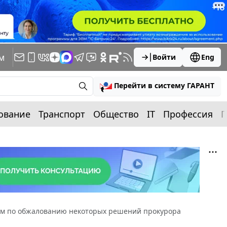
м
Войти
Eng
Перейти в систему ГАРАНТ
ование
Транспорт
Общество
IT
Профессия
П
ем по обжалованию некоторых решений прокурора