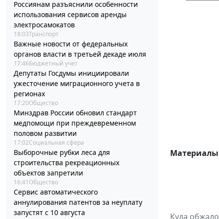
Россиянам разъяснили особенности
использования сервисов аренды
электросамокатов
18:03
Транспорт
Важные новости от федеральных
органов власти в третьей декаде июля
17:46
Бюджетный учет
Депутаты Госдумы инициировали
ужесточение миграционного учета в
регионах
17:20
Общество
Минздрав России обновил стандарт
медпомощи при преждевременном
половом развитии
17:02
Социальная сфера
Выборочные рубки леса для
Материалы 
строительства рекреационных
объектов запретили
16:41
Общество
Сервис автоматического
аннулирования патентов за неуплату
запустят с 10 августа
Куда обжало