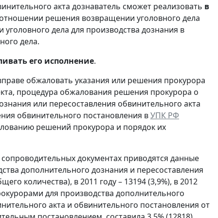
винительного акта дознаватель сможет реализовать
в
в отношении решения возвращении уголовного дела
 уголовного дела для производства дознания в
ного дела.
ливать его исполнение
.
вправе обжаловать указания или решения прокурора
екта, процедура обжалования решения прокурора о
ознания или пересоставления обвинительного акта
ения обвинительного постановления в
УПК РФ
жалованию решений прокурора и порядок их
 сопроводительных документах приводятся данные
одства дополнительного дознания и пересоставления
го количества), в 2011 году – 13194 (3,9%), в 2012
 прокурорами для производства дополнительного
инительного акта и обвинительного постановления от
тельным постановлением, составила 3,5% (12818).