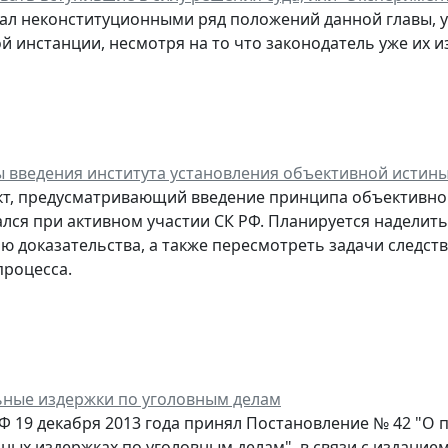
ал неконституционными ряд положений данной главы, у
й инстанции, несмотря на то что законодатель уже их и
 введения института установления объективной истины
т, предусматривающий введение принципа объективной 
лся при активном участии СК РФ. Планируется наделит
ю доказательства, а также пересмотреть задачи следст
процесса.
ные издержки по уголовным делам
Ф 19 декабря 2013 года принял Постановление № 42 "О 
ных издержках по уголовным делам", в связи с издание