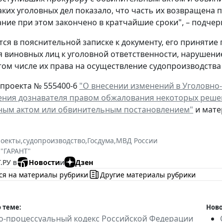
аких уголовных дел показало, что часть их возвращена 
ание при этом закончено в кратчайшие сроки", – подче
тся в пояснительной записке к документу, его приняти
 виновных лиц к уголовной ответственности, нарушение
 том числе их права на осуществление судопроизводства
опроекта № 555400-6
"О внесении изменений в Уголовно
ения дознавателя правом обжалования некоторых решен
ным актом или обвинительным постановлением"
и мате
роекты
,
судопроизводство
,
Госдума
,
МВД России
 "ГАРАНТ"
.РУ в
Новости
и
Дзен
ся на материалы рубрики
Другие материалы рубрики
 теме:
Ново
о-процессуальный кодекс Российской Федерации