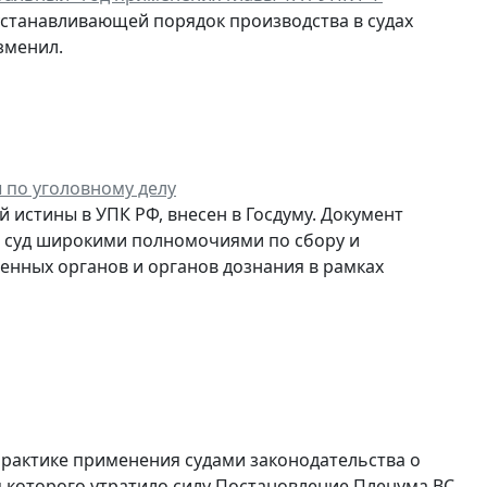
станавливающей порядок производства в судах
зменил.
 по уголовному делу
истины в УПК РФ, внесен в Госдуму. Документ
ь суд широкими полномочиями по сбору и
венных органов и органов дознания в рамках
практике применения судами законодательства о
м которого утратило силу Постановление Пленума ВС