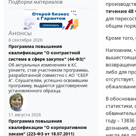
Подборки материалов
производств
течение 48 
для пересос
общем поря
Анонсы
Кроме того,
8 сентября 2026
Программа повышения
Напомним, ч
квалификации "О контрактной
вышестоящем
системе в сфере закупок" (44-ФЗ)"
возвращении
Об актуальных изменениях в КС
узнаете, став участником программы,
либо для пр
разработанной совместно с АО ''СБЕР
отсутствует
А". Слушателям, успешно освоившим
программу, выдаются удостоверения
обжалования
установленного образца.
В обоснован
статистики,
обвинительно
11 августа 2026
году – 1383
Программа повышения
квалификации "О корпоративном
дознания, д
заказе" (223-ФЗ от 18.07.2011)
числа дел, 