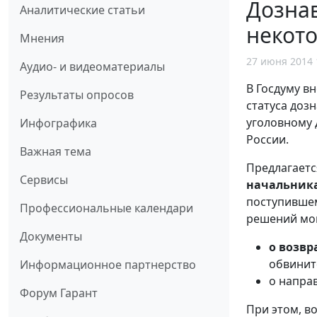
Дозна
Аналитические статьи
некот
Мнения
27 июня 2014 
Аудио- и видеоматериалы
В Госдуму в
Результаты опросов
статуса доз
уголовному 
Инфографика
России.
Важная тема
Предлагаетс
Сервисы
начальника
поступившем
Профессиональные календари
решений мог
Документы
о возвр
обвинит
Информационное партнерство
о напра
Форум Гарант
При этом, в