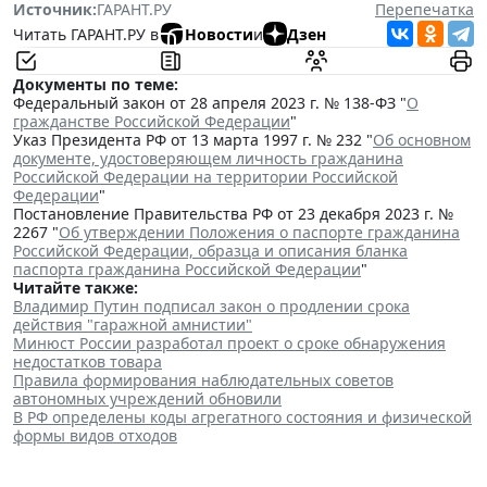
Источник:
ГАРАНТ.РУ
Перепечатка
Читать ГАРАНТ.РУ в
Новости
и
Дзен
Документы по теме:
Федеральный закон от 28 апреля 2023 г. № 138-ФЗ "
О
гражданстве Российской Федерации
"
Указ Президента РФ от 13 марта 1997 г. № 232 "
Об основном
документе, удостоверяющем личность гражданина
Российской Федерации на территории Российской
Федерации
"
Постановление Правительства РФ от 23 декабря 2023 г. №
2267 "
Об утверждении Положения о паспорте гражданина
Российской Федерации, образца и описания бланка
паспорта гражданина Российской Федерации
"
Читайте также:
Владимир Путин подписал закон о продлении срока
действия "гаражной амнистии"
Минюст России разработал проект о сроке обнаружения
недостатков товара
Правила формирования наблюдательных советов
автономных учреждений обновили
В РФ определены коды агрегатного состояния и физической
формы видов отходов