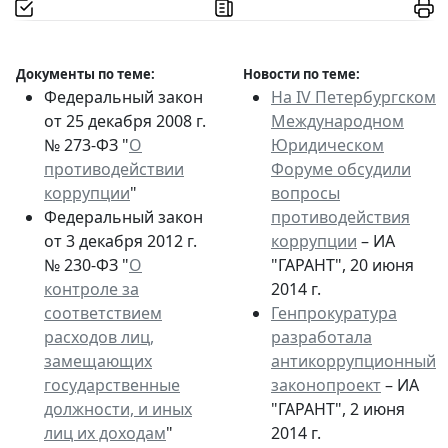
Документы по теме:
Новости по теме:
Федеральный закон
На IV Петербургском
от 25 декабря 2008 г.
Международном
№ 273-ФЗ "
О
Юридическом
противодействии
Форуме обсудили
коррупции
"
вопросы
Федеральный закон
противодействия
от 3 декабря 2012 г.
коррупции
– ИА
№ 230-ФЗ "
О
"ГАРАНТ", 20 июня
контроле за
2014 г.
соответствием
Генпрокуратура
расходов лиц,
разработала
замещающих
антикоррупционный
государственные
законопроект
– ИА
должности, и иных
"ГАРАНТ", 2 июня
лиц их доходам
"
2014 г.