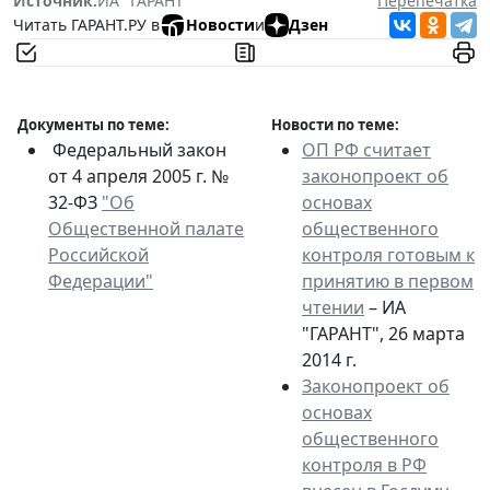
Источник:
ИА "ГАРАНТ"
Перепечатка
Читать ГАРАНТ.РУ в
Новости
и
Дзен
Документы по теме:
Новости по теме:
Федеральный закон
ОП РФ считает
от 4 апреля 2005 г. №
законопроект об
32-ФЗ
"Об
основах
Общественной палате
общественного
Российской
контроля готовым к
Федерации"
принятию в первом
чтении
– ИА
"ГАРАНТ", 26 марта
2014 г.
Законопроект об
основах
общественного
контроля в РФ