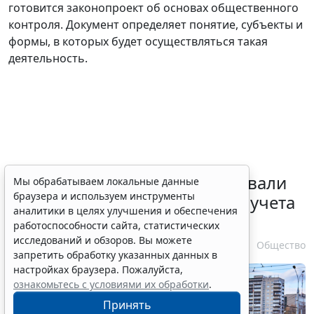
готовится законопроект об основах общественного
контроля. Документ определяет понятие, субъекты и
формы, в которых будет осуществляться такая
деятельность.
Депутаты Госдумы инициировали
Мы обрабатываем локальные данные
браузера и используем инструменты
ужесточение миграционного учета
аналитики в целях улучшения и обеспечения
в регионах
работоспособности сайта, статистических
исследований и обзоров. Вы можете
6 августа 2026 17:20
Общество
запретить обработку указанных данных в
настройках браузера. Пожалуйста,
ознакомьтесь с условиями их обработки
.
Принять