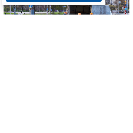
© haritonoff / Фотобанк 123RF.com
Группа законодателей во главе с
Леонидом
Слуцким
внесла на рассмотрение нижней палаты
парламента законопроект об ужесточении правил
миграционного учета на муниципальном уровне.
1
Документ
предусматривает поправки в
ст. 5
Федерального закона от 18 июля 2006 г. № 109-ФЗ "
О
миграционном учете иностранных граждан и лиц
без гражданства в Российской Федерации
".
Инициатива наделяет губернаторов новым