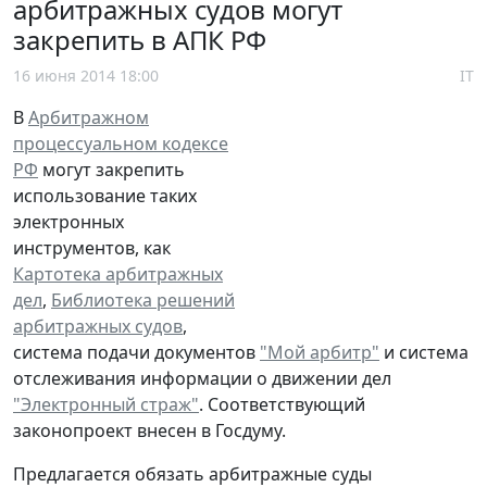
арбитражных судов могут
закрепить в АПК РФ
16 июня 2014 18:00
IT
В
Арбитражном
процессуальном кодексе
РФ
могут закрепить
использование таких
электронных
инструментов, как
Картотека арбитражных
дел
,
Библиотека решений
арбитражных судов
,
система подачи документов
"Мой арбитр"
и система
отслеживания информации о движении дел
"Электронный страж"
. Соответствующий
законопроект внесен в Госдуму.
Предлагается обязать арбитражные суды