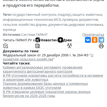
и продуктов его переработки.
Теги:
государственный контроль (надзор)
,
защита животных
,
информационные технологии
,
МСБ
,
проверка документов
,
сельское хозяйство
,
формы документов
,
цифровая экономика
,
юрлица
Источник:
Система ГАРАНТ
Перепечатка
Читать ГАРАНТ.РУ в
Новости
и
Дзен
Документы по теме:
Федеральный закон от 29 декабря 2006 г. № 264-ФЗ "
О
развитии сельского хозяйства
"
Читайте также:
Кабмин актуализировал регламент проведения
карантинного фитосанитарного контроля
В РФ уточнили нормативы расчета потребности в кетамине
и диазепаме для животных
Порядок формирования базы данных о племенных
животных в рамках ЕАЭС уточнили
В РФ утвердили целевые показатели охраны водных
биоресурсов на 2026-2028 годы