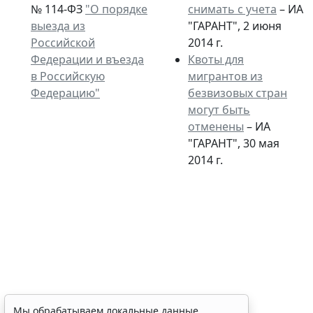
№ 114-ФЗ
"О порядке
снимать с учета
– ИА
выезда из
"ГАРАНТ", 2 июня
Российской
2014 г.
Федерации и въезда
Квоты для
в Российскую
мигрантов из
Федерацию"
безвизовых стран
могут быть
отменены
– ИА
"ГАРАНТ", 30 мая
2014 г.
ФНС России рассказала
Мы обрабатываем локальные данные