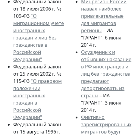
Федеральный закон
Минрегион России
от 18 июля 2006 г. №
назвал наиболее
109-ФЗ
"О
привлекательные
миграционном учете
для мигрантов
иностранных
регионы
– ИА
граждан и лиц без
"ГАРАНТ", 6 июня
гражданства в
2014 г.
Российской
Осужденных и
Федерации"
отбывших наказание
Федеральный закон
в РФ иностранцев и
от 25 июля 2002 г. №
лиц без гражданства
115-ФЗ
"О правовом
предлагают
положении
депортировать из
иностранных
страны
– ИА
граждан в
"ГАРАНТ", 3 июня
Российской
2014 г.
Федерации"
Фиктивно
Федеральный закон
зарегистрированных
от 15 августа 1996 г.
мигрантов будут