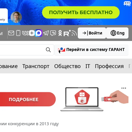
м
Войти
Eng
Перейти в систему ГАРАНТ
ование
Транспорт
Общество
IT
Профессия
П
нии конкуренции в 2013 году