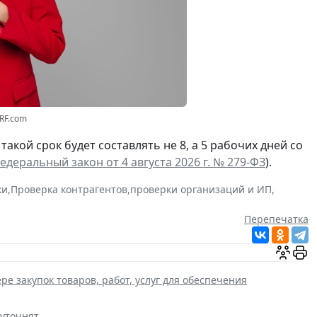
3RF.com
а такой срок будет составлять не 8, а 5 рабочих дней со
едеральный закон от 4 августа 2026 г. № 279-ФЗ
).
ки
,
Проверка контрагентов
,
проверки организаций и ИП
,
Перепечатка
ре закупок товаров, работ, услуг для обеспечения
 уточнят