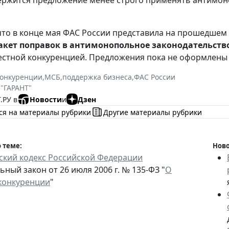
ержится предложение менее строго применять антимон
то в конце мая ФАС России представила на прошедшем
акет поправок в антимонопольное законодательств
стной конкуренцией. Предложения пока не оформлены 
конкуренции
,
МСБ
,
поддержка бизнеса
,
ФАС России
 "ГАРАНТ"
.РУ в
Новости
и
Дзен
ся на материалы рубрики
Другие материалы рубрики
 теме:
Ново
ский кодекс Российской Федерации
ный закон от 26 июля 2006 г. № 135-ФЗ "
О
конкуренции
"