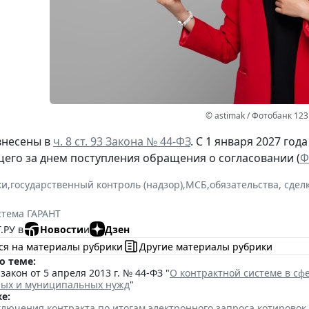
© astimak / Фотобанк 12
внесены в
ч. 8 ст. 93 Закона № 44-ФЗ
. С 1 января 2027 год
щего за днем поступления обращения о согласовании (
Ф
ки
,
государственный контроль (надзор)
,
МСБ
,
обязательства, сдел
стема ГАРАНТ
.РУ в
Новости
и
Дзен
ся на материалы рубрики
Другие материалы рубрики
о теме:
акон от 5 апреля 2013 г. № 44-ФЗ "
О контрактной системе в сфе
ных и муниципальных нужд
"
е:
лючения контракта по итогам электронного запроса котировок