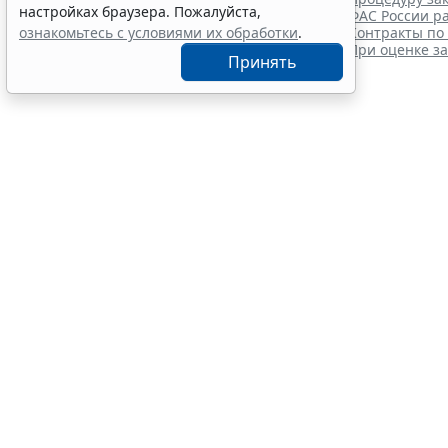
экзамена
настройках браузера. Пожалуйста,
ФАС России ра
7 авг 12:15
Образование
ознакомьтесь с условиями их обработки
.
Контракты по
При оценке з
Принять
Перече
решил
7 августа 2026