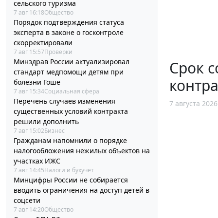
сельского туризма
7 авг 16:18
Общество
Порядок подтверждения статуса
эксперта в законе о госконтроле
скорректировали
7 авг 15:57
Проверки
Минздрав России актуализировал
Срок с
стандарт медпомощи детям при
контра
болезни Гоше
7 авг 15:34
Социальная сфера
Перечень случаев изменения
7 августа 2026
существенных условий контракта
решили дополнить
7 авг 15:02
Бизнес
Гражданам напомнили о порядке
налогообложения нежилых объектов на
участках ИЖС
7 авг 14:45
Налоги и бухучет
Минцифры России не собирается
вводить ограничения на доступ детей в
соцсети
7 авг 14:20
Общество