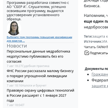
докладе сод
Программа разработана совместно с
бизнеса.
АО ''СБЕР А". Слушателям, успешно
освоившим программу, выдаются
удостоверения установленного
Напомним, ч
образца.
еще один п
недобросове
Теги:
защита 
Выберите тему программы повышения квалификации
для юристов ...
Источник:
ИА
Новости
Читать ГАРАНТ
Персональные данные медработника
Подписать
недопустимо публиковать без его
согласия
7 авг 18:27
Судебная практика
Документы по
ФНС России рассказала малому бизнесу
Граждан
о порядке упрощенной ликвидации
Федераль
компании
защите 
7 авг 18:16
Налоги и бухучет
Правовую охрану цифровых технологий
в России расширят с 1 января 2027
года
7 авг 18:04
IT