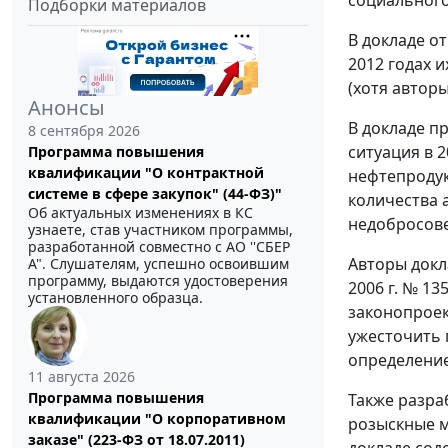
социального
Подборки материалов
В докладе от
2012 годах 
(хотя автор
Анонсы
В докладе п
8 сентября 2026
ситуация в 
Программа повышения
квалификации "О контрактной
нефтепродук
системе в сфере закупок" (44-ФЗ)"
количества 
Об актуальных изменениях в КС
недобросове
узнаете, став участником программы,
разработанной совместно с АО ''СБЕР
Авторы докл
А". Слушателям, успешно освоившим
программу, выдаются удостоверения
2006 г. № 13
установленного образца.
законопроек
ужесточить 
определение
11 августа 2026
Программа повышения
Также разра
квалификации "О корпоративном
розыскные м
заказе" (223-ФЗ от 18.07.2011)