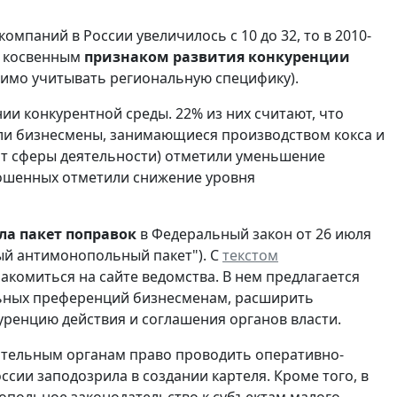
компаний в России увеличилось с 10 до 32, то в 2010-
о косвенным
признаком развития конкуренции
димо учитывать региональную специфику).
ии конкурентной среды. 22% из них считают, что
вали бизнесмены, занимающиеся производством кокса и
от сферы деятельности) отметили уменьшение
рошенных отметили снижение уровня
ла пакет поправок
в Федеральный закон от 26 июля
ый антимонопольный пакет"). С
текстом
комиться на сайте ведомства. В нем предлагается
льных преференций бизнесменам, расширить
уренцию действия и соглашения органов власти.
ительным органам право проводить оперативно-
ии заподозрила в создании картеля. Кроме того, в