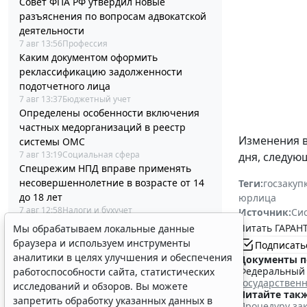
Совет ФПА РФ утвердил новые
разъяснения по вопросам адвокатской
деятельности
7 авг 13:56
Профессия
Каким документом оформить
реклассификацию задолженности
подотчетного лица
7 авг 13:37
Бюджетный учет
Определены особенности включения
частных медорганизаций в реестр
Изменения 
системы ОМС
7 авг 13:19
Социальная сфера
дня, следую
Спецрежим НПД вправе применять
несовершеннолетние в возрасте от 14
Теги:
госзакуп
до 18 лет
юрлица
7 авг 12:58
Налоги и бухучет
Источник:
Си
При госрегистрации судна определят
Читать ГАРАНТ
Мы обрабатываем локальные данные
соответствие идентифицирующим
браузера и используем инструменты
Подписать
признакам
аналитики в целях улучшения и обеспечения
Документы п
7 авг 12:34
Транспорт
Федеральный з
работоспособности сайта, статистических
В Госдуме предложили заменить ЕГЭ
государствен
исследований и обзоров. Вы можете
аттестацией в форме государственного
Читайте такж
запретить обработку указанных данных в
Процедуру зак