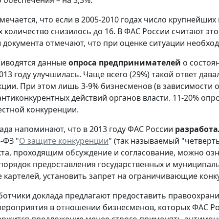
 обеспечения – на 3,3%.
мечается, что если в 2005-2010 годах число крупнейших 
их количество снизилось до 16. В ФАС России считают эт
ы документа отмечают, что при оценке ситуации необхо
риводятся данные
опроса предпринимателей
о состоян
2013 году улучшилась. Чаще всего (29%) такой ответ да
ции. При этом лишь 3-9% бизнесменов (в зависимости 
антиконкурентных действий органов власти. 11-20% оп
стной конкуренции.
ада напоминают, что в 2013 году ФАС России
разработа
5-ФЗ "
О защите конкуренции
" (так называемый "четверт
та, проходящим обсуждение и согласование, можно озна
порядок предоставления государственных и муниципа
 картелей, установить запрет на ограничивающие конк
ботчики доклада предлагают предоставить правоохран
ероприятия в отношении бизнесменов, которых ФАС Росс