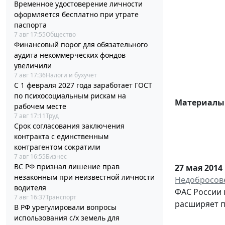
Временное удостоверение личности
оформляется бесплатно при утрате
паспорта
7 авг 17:55
Общество
Финансовый порог для обязательного
аудита некоммерческих фондов
увеличили
7 авг 17:36
Налоги и бухучет
С 1 февраля 2027 года заработает ГОСТ
по психосоциальным рискам на
Материалы 
рабочем месте
7 авг 17:11
Труд
Срок согласования заключения
контракта с единственным
контрагентом сократили
7 авг 16:55
Бизнес
ВС РФ признал лишение прав
27 мая 2014
незаконным при неизвестной личности
Недобросове
водителя
ФАС России 
7 авг 16:37
Транспорт
расширяет п
В РФ урегулировали вопросы
использования с/х земель для