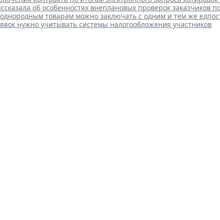
ссказала об особенностях внеплановых проверок заказчиков п
 однородным товарам можно заключать с одним и тем же едпо
аявок нужно учитывать системы налогообложения участников
нь случаев изменения сущест
и дополнить
 15:02