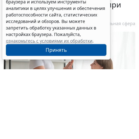
браузера и используем инструменты
стандарт медпомощи детям при
аналитики в целях улучшения и обеспечения
болезни Гоше
работоспособности сайта, статистических
исследований и обзоров. Вы можете
7 августа 2026 15:34
Социальная сфера
запретить обработку указанных данных в
настройках браузера. Пожалуйста,
ознакомьтесь с условиями их обработки
.
Принять
© yuragolub / Фотобанк 123RF.com
С 10 августа применяется новый стандарт
медицинской помощи детям при болезни Гоше (МКБ
Е75.2
) (
Приказ Минздрава России от 26 июня 2026 г.