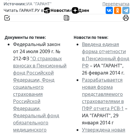
Источник:
ИА "ГАРАНТ"
Перепечатка
Читать ГАРАНТ.РУ в
Новости
и
Дзен
Документы по теме:
Новости по теме:
Федеральный закон
Введена единая
от 24 июля 2009 г. №
форма отчетности
212-ФЗ
"О страховых
в Пенсионный фонд
взносах в Пенсионный
РФ
– ИА "ГАРАНТ",
фонд Российской
26 февраля 2014 г.
Федерации, Фонд
Разрабатывается
социального
новая форма
страхования
представляемого
Российской
страхователями в
Федерации,
ПФР отчета РСВ-1
–
Федеральный фонд
ИА "ГАРАНТ", 29
обязательного
января 2014 г
медицинского
Утверждена новая