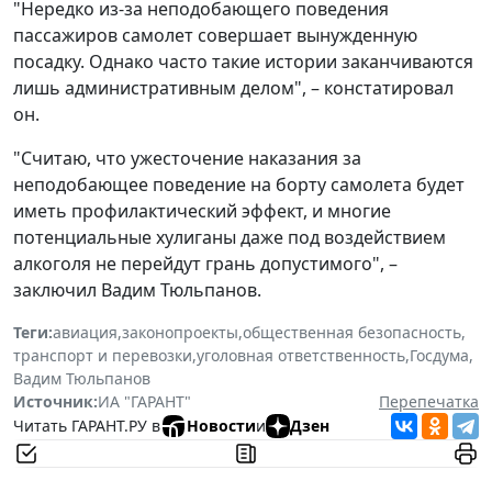
"Нередко из-за неподобающего поведения
пассажиров самолет совершает вынужденную
посадку. Однако часто такие истории заканчиваются
лишь административным делом", – констатировал
он.
"Считаю, что ужесточение наказания за
неподобающее поведение на борту самолета будет
иметь профилактический эффект, и многие
потенциальные хулиганы даже под воздействием
алкоголя не перейдут грань допустимого", –
заключил Вадим Тюльпанов.
Теги:
авиация
,
законопроекты
,
общественная безопасность
,
транспорт и перевозки
,
уголовная ответственность
,
Госдума
,
Вадим Тюльпанов
Источник:
ИА "ГАРАНТ"
Перепечатка
Читать ГАРАНТ.РУ в
Новости
и
Дзен