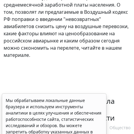
среднемесячной заработной платы населения. О
том, позволят ли предлагаемые в Воздушный кодекс
РФ поправки о введении "невозвратных"
авиабилетов снизить цену на воздушные перевозки,
какие факторы влияют на ценообразование на
российском авиарынке и каким образом сегодня
можно сэкономить на перелете, читайте в нашем
материале.
Президент РФ уточнил правила
Мы обрабатываем локальные данные
браузера и используем инструменты
зачета срока службы при
аналитики в целях улучшения и обеспечения
самовольном оставлении части
работоспособности сайта, статистических
исследований и обзоров. Вы можете
10 августа 2026 13:24
Общество
запретить обработку указанных данных в