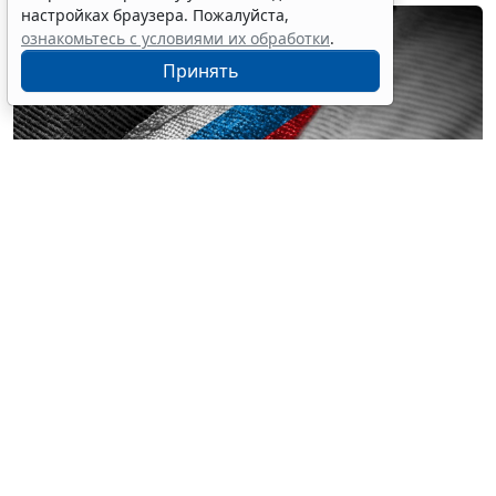
настройках браузера. Пожалуйста,
ознакомьтесь с условиями их обработки
.
Принять
© butenkow / Фотобанк 123RF.com
Поправки касаются изменения порядка в части
сокращения засчитываемого периода времени
отсутствия в воинской части или на другом месте
несения службы без уважительных причин с десяти
до двух суток. То есть в срок службы не включается
время самовольного оставления части свыше двух
дней. Такой же период предусмотрен и для