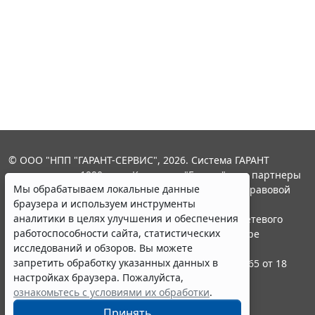
© ООО "НПП "ГАРАНТ-СЕРВИС", 2026. Система ГАРАНТ
выпускается с 1990 года. Компания "Гарант" и ее партнеры
Мы обрабатываем локальные данные
являются участниками Российской ассоциации правовой
браузера и используем инструменты
информации ГАРАНТ.
аналитики в целях улучшения и обеспечения
Портал ГАРАНТ.РУ зарегистрирован в качестве сетевого
работоспособности сайта, статистических
издания Федеральной службой по надзору в сфере
исследований и обзоров. Вы можете
связи,информационных технологий и массовых
запретить обработку указанных данных в
коммуникаций (Роскомнадзором), Эл № ФС77-58365 от 18
настройках браузера. Пожалуйста,
июня 2014 года.
ознакомьтесь с условиями их обработки
.
16+
Принять