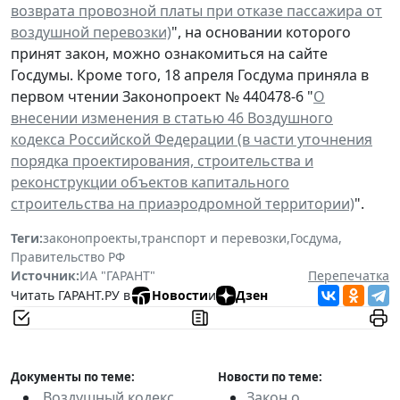
возврата провозной платы при отказе пассажира от
воздушной перевозки)
", на основании которого
принят закон, можно ознакомиться на сайте
Госдумы. Кроме того, 18 апреля Госдума приняла в
первом чтении Законопроект № 440478-6 "
О
внесении изменения в статью 46 Воздушного
кодекса Российской Федерации (в части уточнения
порядка проектирования, строительства и
реконструкции объектов капитального
строительства на приаэродромной территории)
".
Теги:
законопроекты
,
транспорт и перевозки
,
Госдума
,
Правительство РФ
Источник:
ИА "ГАРАНТ"
Перепечатка
Читать ГАРАНТ.РУ в
Новости
и
Дзен
Документы по теме:
Новости по теме:
Воздушный кодекс
Закон о