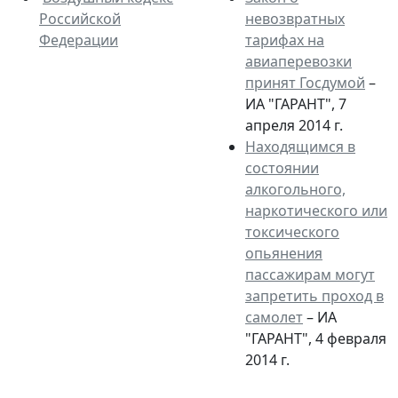
Российской
невозвратных
Федерации
тарифах на
авиаперевозки
принят Госдумой
–
ИА "ГАРАНТ", 7
апреля 2014 г.
Находящимся в
состоянии
алкогольного,
наркотического или
токсического
опьянения
пассажирам могут
запретить проход в
самолет
– ИА
"ГАРАНТ", 4 февраля
2014 г.