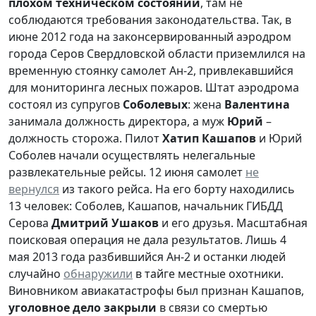
плохом техническом состоянии
, там не
соблюдаются требования законодательства. Так, в
июне 2012 года на законсервированный аэродром
города Серов Свердловской области приземлился на
временную стоянку самолет Ан-2, привлекавшийся
для мониторинга лесных пожаров. Штат аэродрома
состоял из супругов
Соболевых
: жена
Валентина
занимала должность директора, а муж
Юрий
–
должность сторожа. Пилот
Хатип Кашапов
и Юрий
Соболев начали осуществлять нелегальные
развлекательные рейсы. 12 июня самолет
не
вернулся
из такого рейса. На его борту находились
13 человек: Соболев, Кашапов, начальник ГИБДД
Серова
Дмитрий Ушаков
и его друзья. Масштабная
поисковая операция не дала результатов. Лишь 4
мая 2013 года разбившийся Ан-2 и останки людей
случайно
обнаружили
в тайге местные охотники.
Виновником авиакатастрофы был признан Кашапов,
уголовное дело закрыли
в связи со смертью