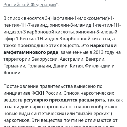
Российской Федерации
".
В список вносятся 3-(Нафталин-1-илоксометил)-1-
пентил-1Н-7-азаинд, хинолин-8-иламид 1-пентил-1Н-
индазол-3 карбоновой кислоты, хинолин-8-иловый
эфир 1-бензил-1Н-индол-3 карбоновой кислоты, а
также производные этих веществ. Это
наркотики
амфетаминового ряда
, замеченные в 2013 году на
территории Белоруссии, Австралии, Венгрии,
Германии, Голландии, Дании, Китая, Финляндии и
Японии.
Постановление правительства вынесено по
инициативе ФСКН России. Список наркотических
веществ
регулярно приходится расширять
, так как
в наши дни наркоторговцы постоянно изобретают
новые виды синтетических (или "дизайнерских")
наркотиков. Эти вещества почти не отличаются от
ранее известных аналогов, однако формально до