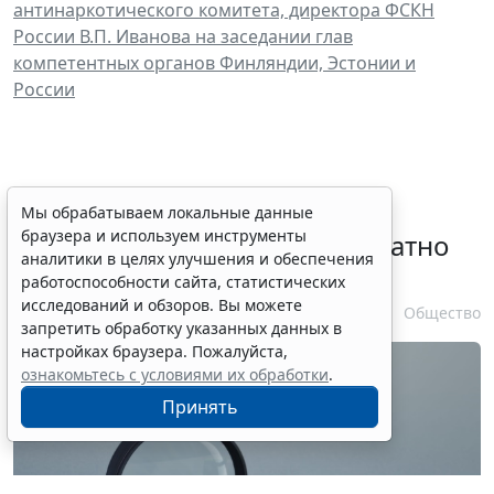
антинаркотического комитета, директора ФСКН
России В.П. Иванова на заседании глав
компетентных органов Финляндии, Эстонии и
России
Временное удостоверение
Мы обрабатываем локальные данные
браузера и используем инструменты
личности оформляется бесплатно
аналитики в целях улучшения и обеспечения
при утрате паспорта
работоспособности сайта, статистических
исследований и обзоров. Вы можете
7 августа 2026 17:55
Общество
запретить обработку указанных данных в
настройках браузера. Пожалуйста,
ознакомьтесь с условиями их обработки
.
Принять