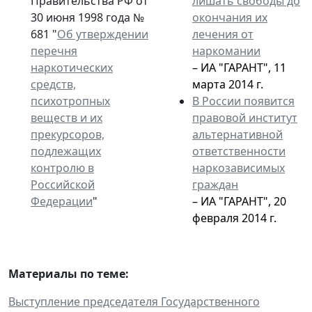
Правительства РФ от
лишать свободы до
30 июня 1998 года №
окончания их
681 "
Об утверждении
лечения от
перечня
наркомании
наркотических
– ИА "ГАРАНТ", 11
средств,
марта 2014 г.
психотропных
В России появится
веществ и их
правовой институт
прекурсоров,
альтернативной
подлежащих
ответственности
контролю в
наркозависимых
Российской
граждан
Федерации
"
– ИА "ГАРАНТ", 20
февраля 2014 г.
Материалы по теме:
Выступление председателя Государственного