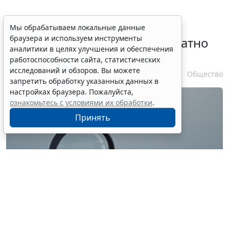
Временное удостоверение
Мы обрабатываем локальные данные
браузера и используем инструменты
личности оформляется бесплатно
аналитики в целях улучшения и обеспечения
при утрате паспорта
работоспособности сайта, статистических
исследований и обзоров. Вы можете
7 августа 2026 17:55
Общество
запретить обработку указанных данных в
настройках браузера. Пожалуйста,
ознакомьтесь с условиями их обработки
.
Принять
© ilixe48 / Фотобанк 123RF.com