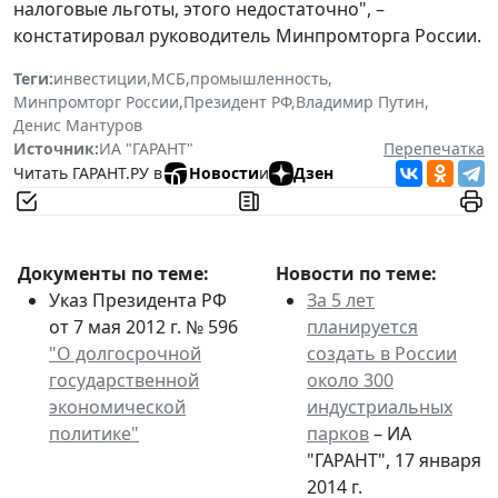
налоговые льготы, этого недостаточно", –
констатировал руководитель Минпромторга России.
Теги:
инвестиции
,
МСБ
,
промышленность
,
Минпромторг России
,
Президент РФ
,
Владимир Путин
,
Денис Мантуров
Источник:
ИА "ГАРАНТ"
Перепечатка
Читать ГАРАНТ.РУ в
Новости
и
Дзен
Документы по теме:
Новости по теме:
Указ Президента РФ
За 5 лет
от 7 мая 2012 г. № 596
планируется
"О долгосрочной
создать в России
государственной
около 300
экономической
индустриальных
политике"
парков
– ИА
"ГАРАНТ", 17 января
2014 г.