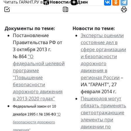
Читать ГАРАНТ.РУ в
Новости
и
Дзен
Документы по теме:
Новости по теме:
Постановление
Эксперты оценили
Правительства РФ от
состояние дел в
3 октября 2013 г.
сфере организации
№ 864
"О
и безопасности
федеральной целевой
дорожного
программе
движения в
"Повышение
регионах России
–
безопасности
ИА "ГАРАНТ", 27
дорожного движения
февраля 2014 г.
в 2013-2020 годах"
Пешеходов могут
обязать применять
Федеральный закон от 10
светоотражающие
декабря 1995 г. № 196-ФЗ
"О
элементы при
безопасности дорожного
движении по
движения"