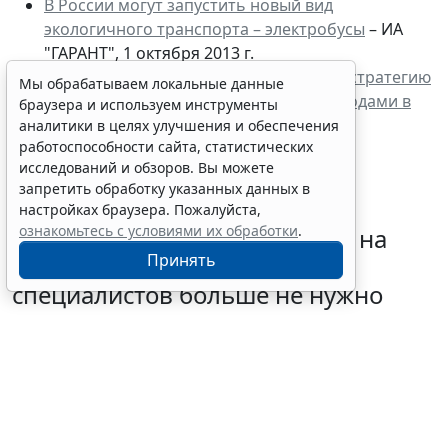
В России могут запустить новый вид
экологичного транспорта – электробусы
– ИА
"ГАРАНТ", 1 октября 2013 г.
Минприроды утвердило комплексную стратегию
Мы обрабатываем локальные данные
обращения с твердыми бытовыми отходами в
браузера и используем инструменты
РФ
– ИА "ГАРАНТ", 16 августа 2013 г.
аналитики в целях улучшения и обеспечения
работоспособности сайта, статистических
исследований и обзоров. Вы можете
запретить обработку указанных данных в
настройках браузера. Пожалуйста,
ознакомьтесь с условиями их обработки
.
Подавать "летнее" заявление на
Принять
отсрочку от армии для ИТ-
специалистов больше не нужно
5 августа 2026 13:21
IT