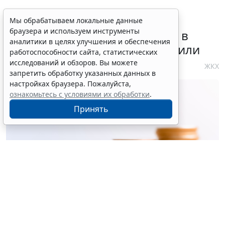
Требования к контролю
Мы обрабатываем локальные данные
браузера и используем инструменты
реализации инвестпрограмм в
аналитики в целях улучшения и обеспечения
сфере теплоснабжения уточнили
работоспособности сайта, статистических
исследований и обзоров. Вы можете
4 августа 2026 10:58
ЖКХ
запретить обработку указанных данных в
настройках браузера. Пожалуйста,
ознакомьтесь с условиями их обработки
.
Принять
© ujiha / Фотобанк 123RF.com