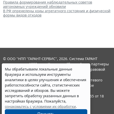
Правила формирования наблюдательных советов
автономных учреждений обновили
В РФ определены коды агрегатного состояния и физической
формы видов отходов
© ООО "НПП "ГАРАНТ-СЕРВИС", 2026. Система ГАРАНТ
выпускается с 1990 года. Компания "Гарант" и ее партнеры
Мы обрабатываем локальные данные
являются участниками Российской ассоциации правовой
браузера и используем инструменты
информации ГАРАНТ.
аналитики в целях улучшения и обеспечения
Портал ГАРАНТ.РУ зарегистрирован в качестве сетевого
работоспособности сайта, статистических
издания Федеральной службой по надзору в сфере
исследований и обзоров. Вы можете
связи,информационных технологий и массовых
запретить обработку указанных данных в
коммуникаций (Роскомнадзором), Эл № ФС77-58365 от 18
настройках браузера. Пожалуйста,
июня 2014 года.
ознакомьтесь с условиями их обработки
.
16+