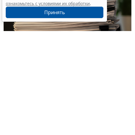
ознакомьтесь с условиями их обработки
.
Принять
© eros77 / Фотобанк 123RF.com
С 4 августа соответствующим положением
дополнена
ч. 15 ст. 93 Закона № 44-ФЗ
(
Федеральный
закон от 4 августа 2026 г. № 279-ФЗ
).
Таким образом, заказчик вправе заключить
несколько контрактов в отношении однородных
либо идентичных товаров, работ, услуг в пределах
ограничений годового объема закупок и цены