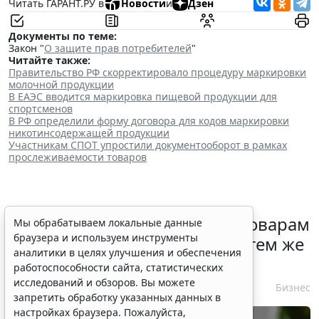
Читать ГАРАНТ.РУ в
Новости
и
Дзен
Документы по теме:
Закон "
О защите прав потребителей
"
Читайте также:
Правительство РФ скорректировало процедуру маркировки
молочной продукции
В ЕАЭС вводится маркировка пищевой продукции для
спортсменов
В РФ определили форму договора для кодов маркировки
никотинсодержащей продукции
Участникам СПОТ упростили документооборот в рамках
прослеживаемости товаров
Контракты по однородным товарам
Мы обрабатываем локальные данные
браузера и используем инструменты
можно заключать с одним и тем же
аналитики в целях улучшения и обеспечения
едпоставщиком
работоспособности сайта, статистических
исследований и обзоров. Вы можете
6 августа 2026 12:39
Бизнес
запретить обработку указанных данных в
настройках браузера. Пожалуйста,