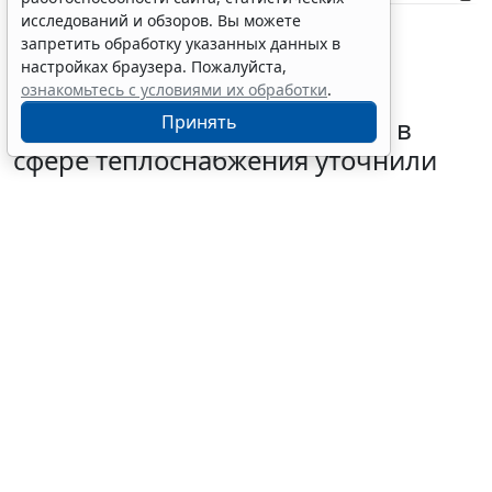
исследований и обзоров. Вы можете
запретить обработку указанных данных в
настройках браузера. Пожалуйста,
ознакомьтесь с условиями их обработки
.
Требования к контролю
Принять
реализации инвестпрограмм в
сфере теплоснабжения уточнили
4 августа 2026 10:58
ЖКХ