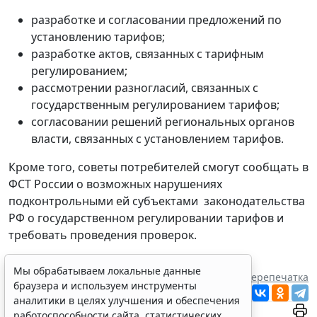
разработке и согласовании предложений по
установлению тарифов;
разработке актов, связанных с тарифным
регулированием;
рассмотрении разногласий, связанных с
государственным регулированием тарифов;
согласовании решений региональных органов
власти, связанных с установлением тарифов.
Кроме того, советы потребителей смогут сообщать в
ФСТ России о возможных нарушениях
подконтрольными ей субъектами законодательства
РФ о государственном регулировании тарифов и
требовать проведения проверок.
Теги:
тарифы ЖКХ
,
Минрегион России
,
ФСТ России
Мы обрабатываем локальные данные
Источник:
ИА "ГАРАНТ"
Перепечатка
браузера и используем инструменты
Читать ГАРАНТ.РУ в
Новости
и
Дзен
аналитики в целях улучшения и обеспечения
работоспособности сайта, статистических