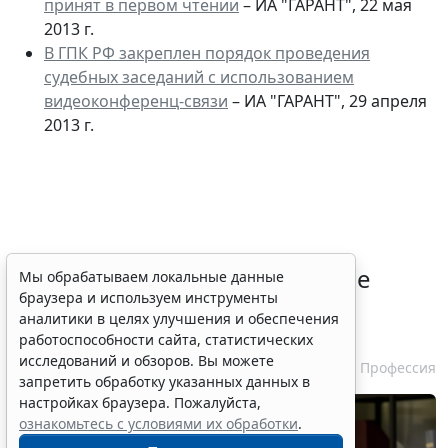
принят в первом чтении
– ИА "ГАРАНТ", 22 мая
2013 г.
В ГПК РФ закреплен порядок проведения
судебных заседаний с использованием
видеоконференц-связи
– ИА "ГАРАНТ", 29 апреля
2013 г.
Совет ФПА РФ утвердил новые
Мы обрабатываем локальные данные
браузера и используем инструменты
разъяснения по вопросам
аналитики в целях улучшения и обеспечения
адвокатской деятельности
работоспособности сайта, статистических
исследований и обзоров. Вы можете
7 августа 2026 13:56
Профессия
запретить обработку указанных данных в
настройках браузера. Пожалуйста,
ознакомьтесь с условиями их обработки
.