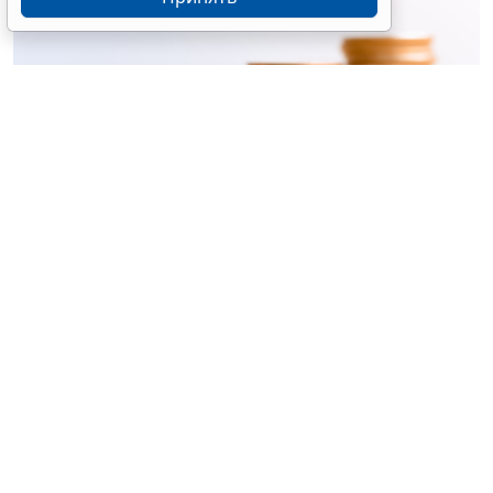
© ujiha / Фотобанк 123RF.com
Утверждены
общие требования
к организации и
осуществлению регионального госконтроля
(надзора) за реализацией инвестиционных
программ организаций теплоснабжения (кроме
программ, утверждаемых в соответствии с
законодательством об электроэнергетике).
Предметом госконтроля (надзора) является
соблюдение требований (
Постановление
Правительства РФ от 30 мая 2026 г. № 655
):