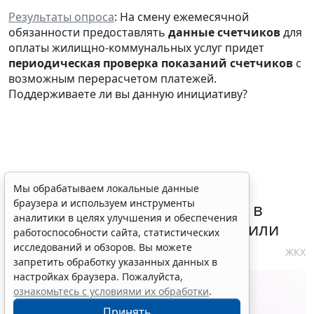
Результаты опроса
: На смену ежемесячной
обязанности предоставлять
данные счетчиков
для
оплаты жилищно-коммунальных услуг придет
периодическая проверка показаний счетчиков
с
возможным перерасчетом платежей.
Поддерживаете ли вы данную инициативу?
Требования к контролю
Мы обрабатываем локальные данные
браузера и используем инструменты
реализации инвестпрограмм в
аналитики в целях улучшения и обеспечения
сфере теплоснабжения уточнили
работоспособности сайта, статистических
исследований и обзоров. Вы можете
4 августа 2026 10:58
ЖКХ
запретить обработку указанных данных в
настройках браузера. Пожалуйста,
ознакомьтесь с условиями их обработки
.
Принять