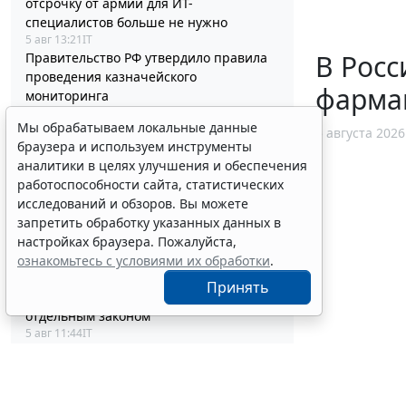
отсрочку от армии для ИТ-
специалистов больше не нужно
5 авг 13:21
IT
В Росс
Правительство РФ утвердило правила
проведения казначейского
фарма
мониторинга
5 авг 12:55
Бюджетный учет
Мы обрабатываем локальные данные
Семьям погибших силовиков-
5 августа 2026
браузера и используем инструменты
участников СВО гарантировали
аналитики в целях улучшения и обеспечения
жилищные выплаты
работоспособности сайта, статистических
5 авг 12:38
Общество
исследований и обзоров. Вы можете
ФНС России пояснила правила
запретить обработку указанных данных в
отражения сведений о
настройках браузера. Пожалуйста,
прослеживаемых товарах
ознакомьтесь с условиями их обработки
.
5 авг 12:10
Налоги и бухучет
Обращение цифровых валют и
Принять
цифровых прав урегулировали
отдельным законом
5 авг 11:44
IT
Установлены полномочия регионов по
обслуживанию внутренним водным
транспортом