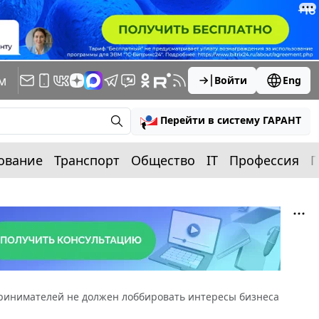
м
Войти
Eng
Перейти в систему ГАРАНТ
ование
Транспорт
Общество
IT
Профессия
П
инимателей не должен лоббировать интересы бизнеса