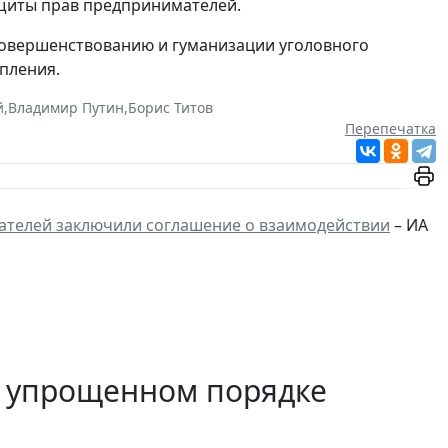
ащиты прав предпринимателей.
совершенствованию и гуманизации уголовного
упления.
й
,
Владимир Путин
,
Борис Титов
Перепечатка
ателей заключили соглашение о взаимодействии
– ИА
 упрощенном порядке