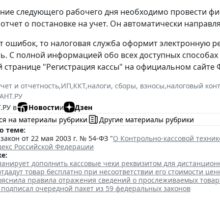
ение следующего рабочего дня необходимо провести фи
отчет о постановке на учет. Он автоматически направл
ет ошибок, то налоговая служба оформит электронную р
ь. С полной информацией обо всех доступных способах
 странице "Регистрация кассы" на официальном сайте 
учет и отчетность
,
ИП
,
ККТ
,
налоги, сборы, взносы
,
налоговый кон
АНТ.РУ
.РУ в
Новости
и
Дзен
ся на материалы рубрики
Другие материалы рубрики
о теме:
акон от 22 мая 2003 г. № 54-ФЗ "
О Контрольно-кассовой техник
декс Российской Федерации
е:
ланирует дополнить кассовые чеки реквизитом для дистанцио
тдадут товар бесплатно при несоответствии его стоимости цен
ояснила правила отражения сведений о прослеживаемых товар
 подписал очередной пакет из 59 федеральных законов