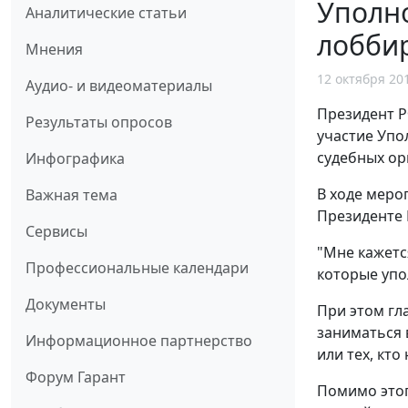
Уполн
Аналитические статьи
лобби
Мнения
12 октября 20
Аудио- и видеоматериалы
Президент 
Результаты опросов
участие Упо
судебных ор
Инфографика
В ходе меро
Важная тема
Президенте 
Сервисы
"Мне кажетс
Профессиональные календари
которые упо
Документы
При этом гл
заниматься
Информационное партнерство
или тех, кто
Форум Гарант
Помимо это