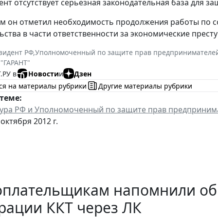
нт отсутствует серьезная законодательная база для з
тим он отметил необходимость продолжения работы по 
ьства в части ответственности за экономические прест
зидент РФ
,
Уполномоченный по защите прав предпринимателе
 "ГАРАНТ"
.РУ в
Новости
и
Дзен
ся на материалы рубрики
Другие материалы рубрики
теме:
ура РФ и Уполномоченный по защите прав предприним
 октября 2012 г.
оплательщикам напомнили об
рации ККТ через ЛК