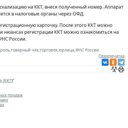
скализацию на ККТ, внеся полученный номер. Аппарат
яется в налоговые органы через ОФД.
егистрационную карточку. После этого ККТ можно
 и нюансах регистрации ККТ можно ознакомиться на
ФНС России.
троль
,
товарный чек
,
торговля
,
юрлица
,
ФНС России
Перепечатка
е (ККТ
)"
нных продаж
нику
ах