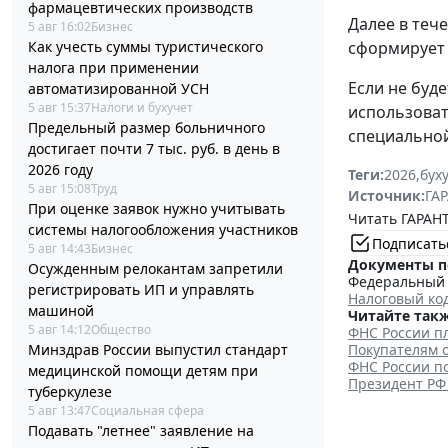
фармацевтических производств
Далее в теч
5 авг 16:02
Бизнес
Как учесть суммы туристического
сформирует 
налога при применении
Если не буд
автоматизированной УСН
5 авг 15:37
Налоги и бухучет
использоват
Предельный размер больничного
специальной
достигает почти 7 тыс. руб. в день в
2026 году
Теги:
2026
,
бух
5 авг 15:08
Труд
Источник:
ГАР
При оценке заявок нужно учитывать
Читать ГАРАНТ
системы налогообложения участников
Подписать
5 авг 14:43
Бизнес
Документы п
Осужденным релокантам запретили
Федеральный з
регистрировать ИП и управлять
Налоговый ко
машиной
Читайте такж
5 авг 14:12
Общество
ФНС России п
Минздрав России выпустил стандарт
Покупателям о
ФНС России п
медицинской помощи детям при
Президент РФ
туберкулезе
5 авг 13:47
Социальная сфера
Подавать "летнее" заявление на