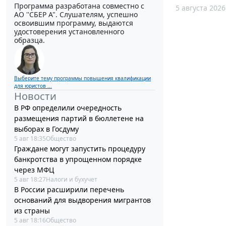
Программа разработана совместно с
5 августа 2026
АО ''СБЕР А". Слушателям, успешно
освоившим программу, выдаются
удостоверения установленного
образца.
Выберите тему программы повышения квалификации
для юристов ...
Новости
В РФ определили очередность
размещения партий в бюллетене на
выборах в Госдуму
5 авг 18:35
Общество
Граждане могут запустить процедуру
банкротства в упрощенном порядке
через МФЦ
5 авг 18:27
Налоги и бухучет
В России расширили перечень
оснований для выдворения мигрантов
из страны
5 авг 18:16
Общество