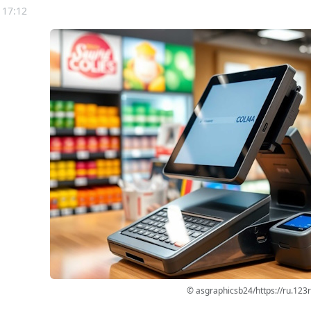
 17:12
© asgraphicsb24/https://ru.123