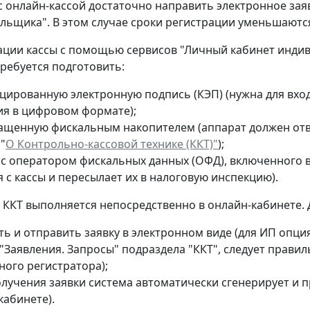
с онлайн-кассой достаточно направить электронное зая
льщика". В этом случае сроки регистрации уменьшаются
ации кассы с помощью сервисов "Личный кабинет инди
ребуется подготовить:
цированную электронную подпись (КЭП) (нужна для вход
ия в цифровом формате);
нащенную фискальным накопителем (аппарат должен отве
"
О Контрольно-кассовой технике (ККТ)"
);
 с оператором фискальных данных (ОФД), включенного 
 с кассы и пересылает их в налоговую инспекцию).
 ККТ выполняется непосредственно в онлайн-кабинете. 
ь и отправить заявку в электронном виде (для ИП опция
 "Заявления. Запросы" подраздела "ККТ", следует прави
ного регистратора);
олучения заявки система автоматически сгенерирует и 
кабинете).