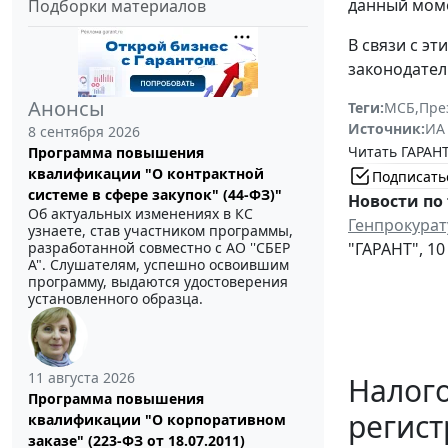
данный моме
Подборки материалов
В связи с э
законодател
Анонсы
Теги:
МСБ
,
Пре
Источник:
ИА
8 сентября 2026
Читать ГАРАНТ
Программа повышения
квалификации "О контрактной
Подписать
системе в сфере закупок" (44-ФЗ)"
Новости по 
Об актуальных изменениях в КС
Генпрокурат
узнаете, став участником программы,
разработанной совместно с АО ''СБЕР
"ГАРАНТ", 10
А". Слушателям, успешно освоившим
программу, выдаются удостоверения
установленного образца.
11 августа 2026
Налог
Программа повышения
регист
квалификации "О корпоративном
заказе" (223-ФЗ от 18.07.2011)