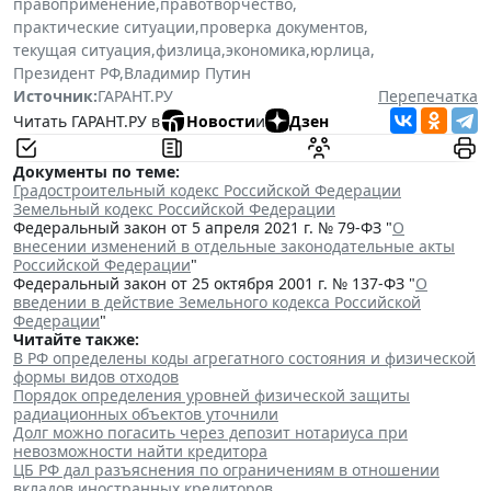
правоприменение
,
правотворчество
,
практические ситуации
,
проверка документов
,
текущая ситуация
,
физлица
,
экономика
,
юрлица
,
Президент РФ
,
Владимир Путин
Источник:
ГАРАНТ.РУ
Перепечатка
Читать ГАРАНТ.РУ в
Новости
и
Дзен
Документы по теме:
Градостроительный кодекс Российской Федерации
Земельный кодекс Российской Федерации
Федеральный закон от 5 апреля 2021 г. № 79-ФЗ "
О
внесении изменений в отдельные законодательные акты
Российской Федерации
"
Федеральный закон от 25 октября 2001 г. № 137-ФЗ "
О
введении в действие Земельного кодекса Российской
Федерации
"
Читайте также:
В РФ определены коды агрегатного состояния и физической
формы видов отходов
Порядок определения уровней физической защиты
радиационных объектов уточнили
Долг можно погасить через депозит нотариуса при
невозможности найти кредитора
ЦБ РФ дал разъяснения по ограничениям в отношении
вкладов иностранных кредиторов