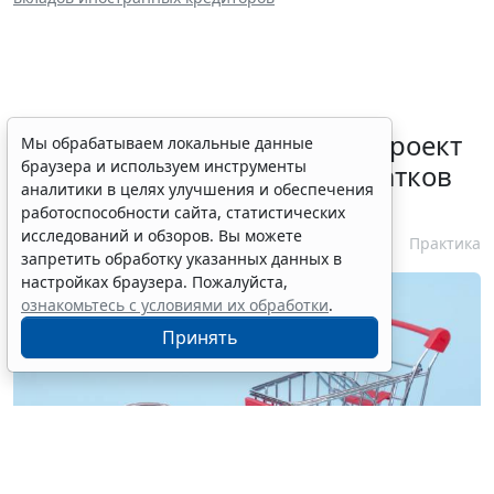
Минюст России разработал проект
Мы обрабатываем локальные данные
браузера и используем инструменты
о сроке обнаружения недостатков
аналитики в целях улучшения и обеспечения
товара
работоспособности сайта, статистических
исследований и обзоров. Вы можете
28 июля 2026 12:08
Практика
запретить обработку указанных данных в
настройках браузера. Пожалуйста,
ознакомьтесь с условиями их обработки
.
Принять