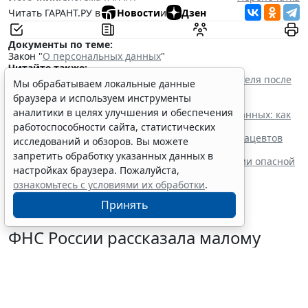
Читать ГАРАНТ.РУ в
Новости
и
Дзен
Документы по теме:
Закон "
О персональных данных
"
Читайте также:
Прием на работу: как законно проверить соискателя после
Мы обрабатываем локальные данные
ужесточения ответственности за нарушение
браузера и используем инструменты
законодательства о персональных данных
аналитики в целях улучшения и обеспечения
Политика конфиденциальности персональных данных: как
составить и где разместить
работоспособности сайта, статистических
Новые номенклатуры для медработников и фармацевтов
исследований и обзоров. Вы можете
вступят в силу с осени
запретить обработку указанных данных в
Процедуру приостановки или запрета реализации опасной
настройках браузера. Пожалуйста,
продукции оптимизируют
ознакомьтесь с условиями их обработки
.
Принять
ФНС России рассказала малому
бизнесу о порядке упрощенной
ликвидации компании
7 августа 2026 18:16
Налоги и бухучет