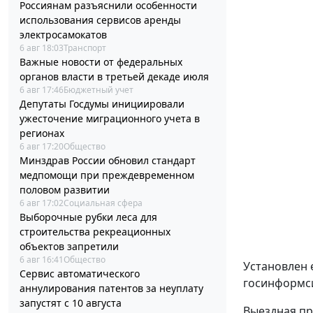
Россиянам разъяснили особенности
использования сервисов аренды
электросамокатов
6 авг 18:03
Транспорт
Важные новости от федеральных
органов власти в третьей декаде июля
6 авг 17:46
Бюджетный учет
Депутаты Госдумы инициировали
ужесточение миграционного учета в
регионах
6 авг 17:20
Общество
Минздрав России обновил стандарт
медпомощи при преждевременном
половом развитии
6 авг 17:02
Социальная сфера
Выборочные рубки леса для
строительства рекреационных
объектов запретили
6 авг 16:41
Общество
Установлен 
Сервис автоматического
госинформси
аннулирования патентов за неуплату
запустят с 10 августа
Выездная пр