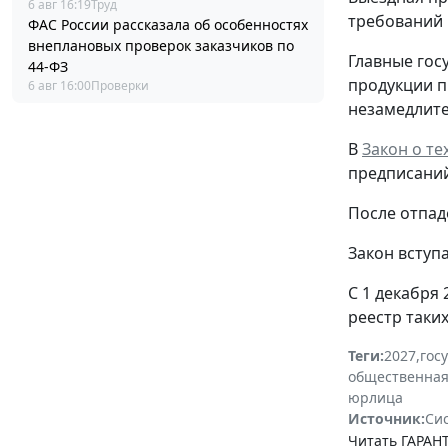
6 авг 16:19
Труд
требований 
ФАС России рассказала об особенностях
внеплановых проверок заказчиков по
Главные гос
44-ФЗ
продукции п
6 авг 16:00
Проверки
незамедлите
В
Закон о т
предписаний
После отпад
Закон вступа
С 1 декабря
реестр таки
Теги:
2027
,
гос
общественная
юрлица
Источник:
Си
Читать ГАРАНТ