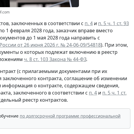
RF.com
тов, заключенных в соответствии с
п. 4
и
п. 5 ч. 1 ст. 93
по 1 февраля 2028 года, заказчик вправе вместо
кументов до 1 мая 2028 года направить с
ссии от 26 июня 2026 г. № 24-06-09/54818
). При этом,
кументы о которых подлежат включению в реестр
оложениям
ч. 8 ст. 103 Закона № 44-ФЗ
.
онтракт (с прилагаемыми документами при их
ия заключенного контракта, соглашение об изменении
ли информация о контракте, содержащем сведения,
акта, заключенного в соответствии с
п. 4
и
п. 5 ч. 1 ст.
отдельный реестр контрактов.
 обучение
по долгосрочной программе профессиональной