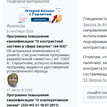
Подборки материалов
Специалисты
Закона № 44
Анонсы
направления
8 сентября 2026
использован
Программа повышения
квалификации "О контрактной
подчеркиваю
системе в сфере закупок" (44-ФЗ)"
контрактов 
Об актуальных изменениях в КС
узнаете, став участником программы,
Отметим, чт
разработанной совместно с АО ''СБЕР
наличии), з
А". Слушателям, успешно освоившим
программу, выдаются удостоверения
контракта (
установленного образца.
составляющи
93 Закона №
11 августа 2026
Узнайте по
Программа повышения
переподгот
квалификации "О корпоративном
заказе" (223-ФЗ от 18.07.2011)