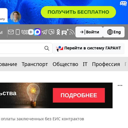
м
Войти
Eng
Перейти в систему ГАРАНТ
ование
Транспорт
Общество
IT
Профессия
П
 оплаты заключенных без ЕИС контрактов