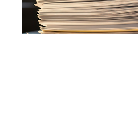
© eros77 / Фотобанк 123
 соответствующим положением дополнена
ч. 15 ст. 93 З
ом, заказчик вправе заключить несколько контрактов 
г в пределах ограничений годового объема закупок и це
-ФЗ, в том числе с одним и тем же поставщиком (подряд