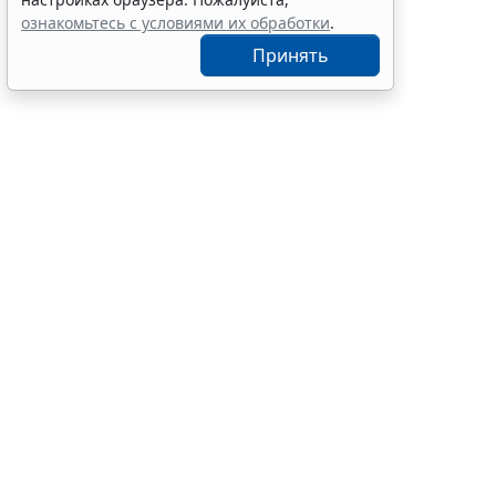
ознакомьтесь с условиями их обработки
.
Принять
С 4 августа
279-ФЗ
).
Таким образ
работ, услу
Закона № 44