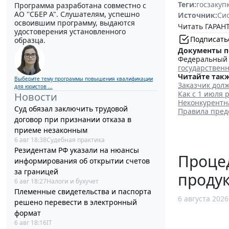
Теги:
госзакуп
Программа разработана совместно с
АО ''СБЕР А". Слушателям, успешно
Источник:
Си
освоившим программу, выдаются
Читать ГАРАНТ
удостоверения установленного
Подписать
образца.
Документы п
Федеральный з
государствен
Читайте такж
Выберите тему программы повышения квалификации
Заказчик дол
для юристов ...
Как с 1 июля 
Новости
Неконкурентн
Суд обязал заключить трудовой
Правила пред
договор при признании отказа в
приеме незаконным
6 авг 18:38
Судебная практика
Резидентам РФ указали на нюансы
Процед
информирования об открытии счетов
за границей
проду
6 авг 18:27
Налоги и бухучет
Племенные свидетельства и паспорта
6 августа 2026
решено перевести в электронный
формат
6 авг 18:16
IT