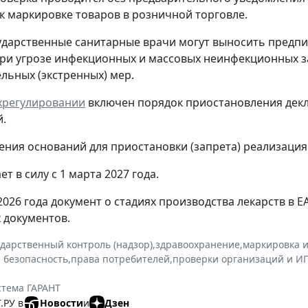
к маркировке товаров в розничной торговле.
ударственные санитарные врачи могут выносить предпи
ри угрозе инфекционных и массовых неинфекционных з
льных (экстренных) мер.
ехрегулировании
включен порядок приостановления декл
.
ения оснований для приостановки (запрета) реализация
ет в силу с 1 марта 2027 года.
 2026 года документ о стадиях производства лекарств в 
х документов.
ударственный контроль (надзор)
,
здравоохранение
,
маркировка 
 безопасность
,
права потребителей
,
проверки организаций и И
стема ГАРАНТ
.РУ в
Новости
и
Дзен