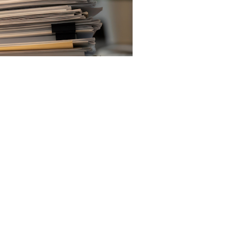
RF.com
акона № 44-ФЗ
(
Федеральный закон от 4 августа 2026 г. №
в отношении однородных либо идентичных товаров,
ны контракта, установленных
пп. 4
,
5
и
28 ч. 1
,
ч. 12 ст. 93
чиком, исполнителем).