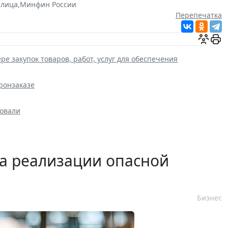
лица
,
Минфин России
Перепечатка
ре закупок товаров, работ, услуг для обеспечения
ронзаказе
ровали
а реализации опасной
Бизнес