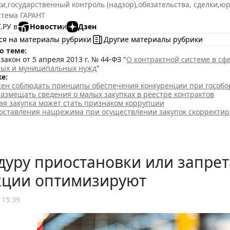
ки
,
государственный контроль (надзор)
,
обязательства, сделки
,
юр
стема ГАРАНТ
.РУ в
Новости
и
Дзен
ся на материалы рубрики
Другие материалы рубрики
о теме:
акон от 5 апреля 2013 г. № 44-ФЗ "
О контрактной системе в сфе
ных и муниципальных нужд
"
е:
жен соблюдать принципы обеспечения конкуренции при гособо
размещать сведения о малых закупках в реестре контрактов
ая закупка может стать признаком коррупции
оставления нацрежима при осуществлении закупок скорректи
уру приостановки или запрет
кции оптимизируют
 15:39