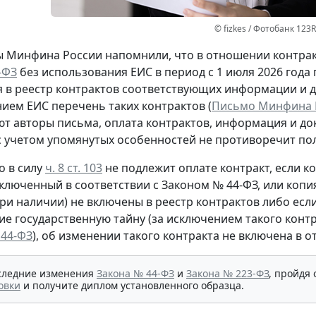
© fizkes / Фотобанк 123
 Минфина России напомнили, что в отношении контрак
-ФЗ
без использования ЕИС в период с 1 июля 2026 года 
 в реестр контрактов соответствующих информации и до
ием ЕИС перечень таких контрактов (
Письмо Минфина Ро
т авторы письма, оплата контрактов, информация и до
с учетом упомянутых особенностей не противоречит п
о в силу
ч. 8 ст. 103
не подлежит оплате контракт, если к
аключенный в соответствии с Законом № 44-ФЗ, или коп
при наличии) не включены в реестр контрактов либо ес
е государственную тайну (за исключением такого контр
 44-ФЗ
), об изменении такого контракта не включена в 
следние изменения
Закона № 44-ФЗ
и
Закона № 223-ФЗ
, пройдя
овки
и получите диплом установленного образца.