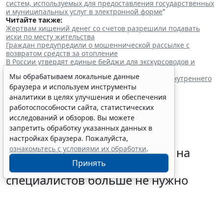
систем, используемых для предоставления государственных
и муниципальных услуг в электронной форме
"
Читайте также:
Жертвам хищений денег со счетов разрешили подавать
иски по месту жительства
Граждан предупредили о мошеннической рассылке с
возвратом средств за отопление
В России утвердят единые бейджи для экскурсоводов и
гидов-переводчиков
Мы обрабатываем локальные данные
Президент РФ подписал закон об обеспечении внутреннего
браузера и используем инструменты
рынка бензином
аналитики в целях улучшения и обеспечения
работоспособности сайта, статистических
исследований и обзоров. Вы можете
запретить обработку указанных данных в
настройках браузера. Пожалуйста,
ознакомьтесь с условиями их обработки
.
Подавать "летнее" заявление на
Принять
отсрочку от армии для ИТ-
специалистов больше не нужно
5 августа 2026 13:21
IT