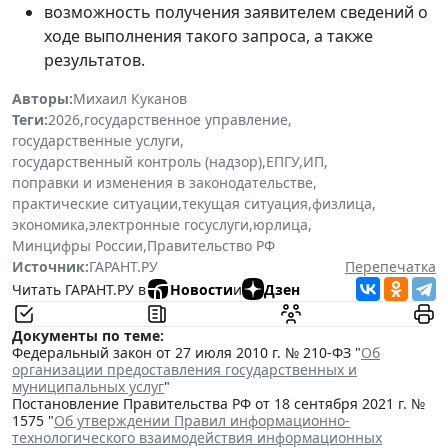
возможность получения заявителем сведений о
ходе выполнения такого запроса, а также
результатов.
Авторы:
Михаил Куканов
Теги:
2026
,
государственное управление
,
государственные услуги
,
государственный контроль (надзор)
,
ЕПГУ
,
ИП
,
поправки и изменения в законодательстве
,
практические ситуации
,
текущая ситуация
,
физлица
,
экономика
,
электронные госуслуги
,
юрлица
,
Минцифры России
,
Правительство РФ
Источник:
ГАРАНТ.РУ
Перепечатка
Читать ГАРАНТ.РУ в
Новости
и
Дзен
Документы по теме:
Федеральный закон от 27 июля 2010 г. № 210-ФЗ "
Об
организации предоставления государственных и
муниципальных услуг
"
Постановление Правительства РФ от 18 сентября 2021 г. №
1575 "
Об утверждении Правил информационно-
технологического взаимодействия информационных