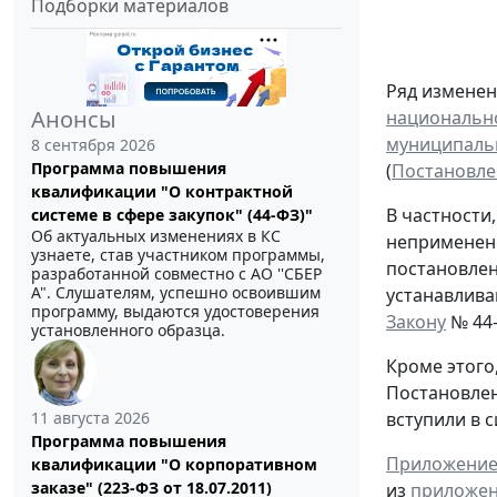
Подборки материалов
Ряд изменен
Анонсы
национально
муниципальн
8 сентября 2026
Программа повышения
(
Постановлен
квалификации "О контрактной
В частности
системе в сфере закупок" (44-ФЗ)"
Об актуальных изменениях в КС
неприменени
узнаете, став участником программы,
постановлен
разработанной совместно с АО ''СБЕР
А". Слушателям, успешно освоившим
устанавлива
программу, выдаются удостоверения
Закону
№ 44-
установленного образца.
Кроме этого
Постановлен
11 августа 2026
вступили в с
Программа повышения
Приложение
квалификации "О корпоративном
заказе" (223-ФЗ от 18.07.2011)
из
приложен