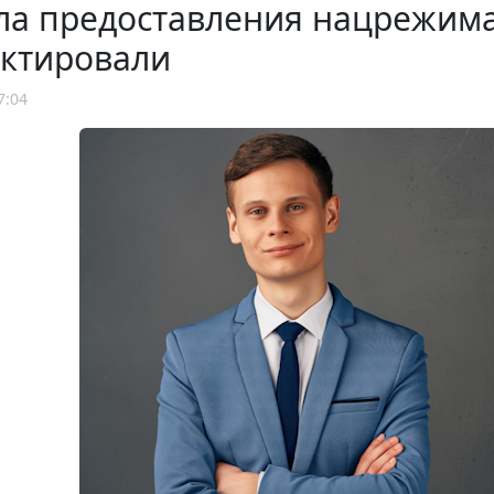
ла предоставления нацрежима
ектировали
7:04