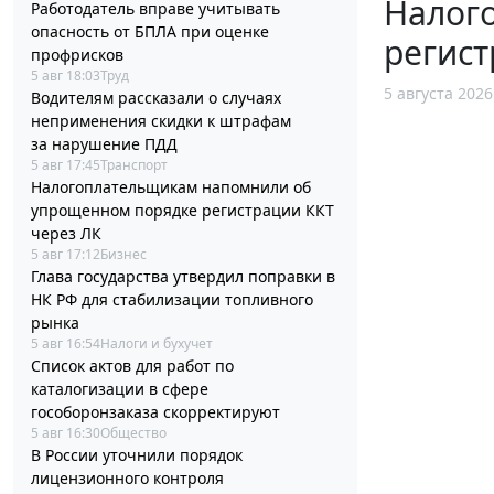
Налог
Работодатель вправе учитывать
опасность от БПЛА при оценке
регист
профрисков
5 авг 18:03
Труд
5 августа 2026
Водителям рассказали о случаях
неприменения скидки к штрафам
за нарушение ПДД
5 авг 17:45
Транспорт
Налогоплательщикам напомнили об
упрощенном порядке регистрации ККТ
через ЛК
5 авг 17:12
Бизнес
Глава государства утвердил поправки в
НК РФ для стабилизации топливного
рынка
5 авг 16:54
Налоги и бухучет
Список актов для работ по
каталогизации в сфере
гособоронзаказа скорректируют
5 авг 16:30
Общество
В России уточнили порядок
лицензионного контроля