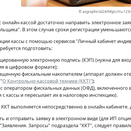
© asgraphicsb24/https://ru.123
с онлайн-кассой достаточно направить электронное зая
льщика". В этом случае сроки регистрации уменьшаются
ации кассы с помощью сервисов "Личный кабинет инди
ребуется подготовить:
цированную электронную подпись (КЭП) (нужна для вход
ия в цифровом формате);
нащенную фискальным накопителем (аппарат должен отве
"
О Контрольно-кассовой технике (ККТ)"
);
 с оператором фискальных данных (ОФД), включенного 
 с кассы и пересылает их в налоговую инспекцию).
 ККТ выполняется непосредственно в онлайн-кабинете. 
ь и отправить заявку в электронном виде (для ИП опция
 "Заявления. Запросы" подраздела "ККТ", следует прави