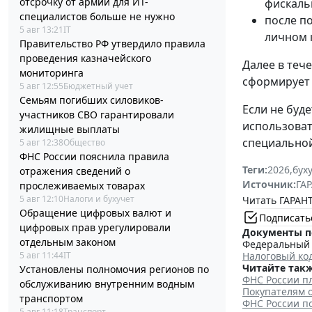
отсрочку от армии для ИТ-
фискаль
специалистов больше не нужно
после п
5 авг 13:21
IT
личном 
Правительство РФ утвердило правила
проведения казначейского
Далее в теч
мониторинга
сформирует 
5 авг 12:55
Бюджетный учет
Семьям погибших силовиков-
Если не буд
участников СВО гарантировали
использоват
жилищные выплаты
специальной
5 авг 12:38
Общество
ФНС России пояснила правила
Теги:
2026
,
бух
отражения сведений о
Источник:
ГАР
прослеживаемых товарах
5 авг 12:10
Налоги и бухучет
Читать ГАРАНТ
Обращение цифровых валют и
Подписать
цифровых прав урегулировали
Документы п
отдельным законом
Федеральный з
5 авг 11:44
IT
Налоговый ко
Читайте такж
Установлены полномочия регионов по
ФНС России п
обслуживанию внутренним водным
Покупателям о
транспортом
ФНС России п
5 авг 11:18
Транспорт