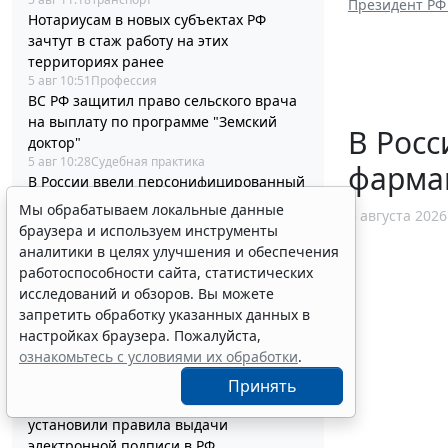
Президент РФ
Нотариусам в новых субъектах РФ
зачтут в стаж работу на этих
территориях ранее
5 авг 10:51
Профессия
ВС РФ защитил право сельского врача
на выплату по программе "Земский
В Росс
доктор"
5 авг 10:28
Судебная практика
фарма
В России ввели персонифицированный
учет медпомощи ветеранам боевых
Мы обрабатываем локальные данные
5 августа 2026
действий
браузера и используем инструменты
5 авг 10:02
Общество
аналитики в целях улучшения и обеспечения
Сообщения НПФ о заключении
работоспособности сайта, статистических
договоров НПО и долгосрочных
исследований и обзоров. Вы можете
сбережений обновят
запретить обработку указанных данных в
5 авг 09:30
Налоги и бухучет
настройках браузера. Пожалуйста,
Президент РФ подписал очередной
ознакомьтесь с условиями их обработки
.
пакет из 59 федеральных законов
5 авг 09:00
Общество
Принять
Международным организациям
установили правила выдачи
электронной подписи в РФ