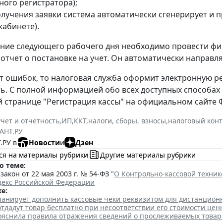
ного регистратора);
олучения заявки система автоматически сгенерирует и 
кабинете).
ение следующего рабочего дня необходимо провести фи
отчет о постановке на учет. Он автоматически направл
ет ошибок, то налоговая служба оформит электронную р
ь. С полной информацией обо всех доступных способах
 странице "Регистрация кассы" на официальном сайте 
учет и отчетность
,
ИП
,
ККТ
,
налоги, сборы, взносы
,
налоговый кон
АНТ.РУ
.РУ в
Новости
и
Дзен
ся на материалы рубрики
Другие материалы рубрики
о теме:
акон от 22 мая 2003 г. № 54-ФЗ "
О Контрольно-кассовой техник
декс Российской Федерации
е:
ланирует дополнить кассовые чеки реквизитом для дистанцио
тдадут товар бесплатно при несоответствии его стоимости цен
ояснила правила отражения сведений о прослеживаемых товар