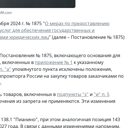
3RF.com
ря 2024 г. № 1875 "
О мерах по предоставлению
услуг для обеспечения государственных и
дами юридических лиц
" (далее – Постановление № 1875)
5 Постановления № 1875, включающего основания для
, включенных в
приложение № 1
к указанному
п. "а"
упомянутого пункта исключены положения,
ромторга России на закупку товаров заказчиками по
.
 товаров, включенных в
подпункты "з"
и
"и" п. 5
ючения из запрета не применяются. Эти изменения
138.1 "Пианино", при этом аналогичная позиция 143
027 года. В связи с данными изменениями напомним,