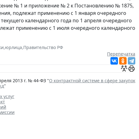
ение № 1 и приложение № 2 к Постановлению № 1875,
ения, подлежат применению с 1 января очередного
я текущего календарного года по 1 апреля очередного
длежат применению с 1 июля очередного календарного
ки
,
юрлица
,
Правительство РФ
Перепечатка
реля 2013 г. № 44-ФЗ "
О контрактной системе в сфере закупок
жд
"
х услуг
акт
ний
миссии