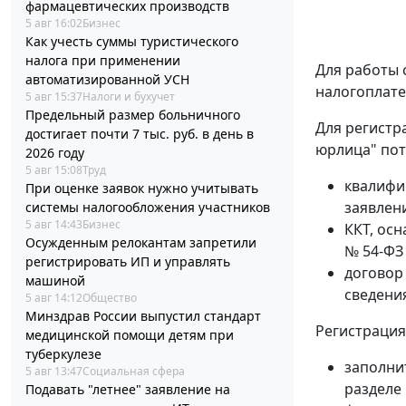
фармацевтических производств
5 авг 16:02
Бизнес
Как учесть суммы туристического
налога при применении
Для работы 
автоматизированной УСН
налогоплате
5 авг 15:37
Налоги и бухучет
Предельный размер больничного
Для регистр
достигает почти 7 тыс. руб. в день в
юрлица" пот
2026 году
5 авг 15:08
Труд
квалифи
При оценке заявок нужно учитывать
заявлен
системы налогообложения участников
5 авг 14:43
Бизнес
ККТ, ос
Осужденным релокантам запретили
№ 54-ФЗ 
регистрировать ИП и управлять
договор
машиной
сведения
5 авг 14:12
Общество
Минздрав России выпустил стандарт
Регистрация
медицинской помощи детям при
туберкулезе
заполнит
5 авг 13:47
Социальная сфера
разделе
Подавать "летнее" заявление на