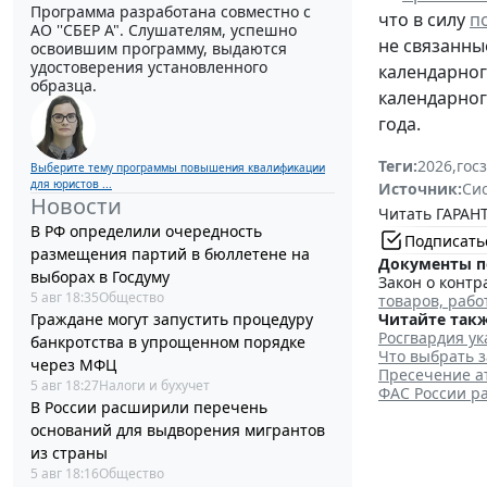
Программа разработана совместно с
что в силу
по
АО ''СБЕР А". Слушателям, успешно
не связанны
освоившим программу, выдаются
удостоверения установленного
календарног
образца.
календарног
года.
Теги:
2026
,
гос
Выберите тему программы повышения квалификации
для юристов ...
Источник:
Си
Новости
Читать ГАРАНТ
В РФ определили очередность
Подписать
размещения партий в бюллетене на
Документы п
выборах в Госдуму
Закон о контр
5 авг 18:35
Общество
товаров, рабо
Граждане могут запустить процедуру
Читайте такж
Росгвардия ук
банкротства в упрощенном порядке
Что выбрать з
через МФЦ
Пресечение а
5 авг 18:27
Налоги и бухучет
ФАС России р
В России расширили перечень
оснований для выдворения мигрантов
из страны
5 авг 18:16
Общество