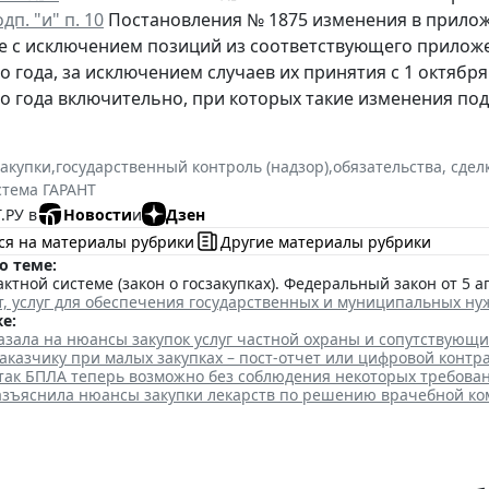
дп. "и" п. 10
Постановления № 1875 изменения в прилож
е с исключением позиций из соответствующего прилож
о года, за исключением случаев их принятия с 1 октябр
о года включительно, при которых такие изменения по
закупки
,
государственный контроль (надзор)
,
обязательства, сдел
стема ГАРАНТ
.РУ в
Новости
и
Дзен
ся на материалы рубрики
Другие материалы рубрики
о теме:
актной системе (закон о госзакупках). Федеральный закон от 5 ап
т, услуг для обеспечения государственных и муниципальных ну
е:
азала на нюансы закупок услуг частной охраны и сопутствующи
аказчику при малых закупках – пост-отчет или цифровой контр
так БПЛА теперь возможно без соблюдения некоторых требова
азъяснила нюансы закупки лекарств по решению врачебной ко