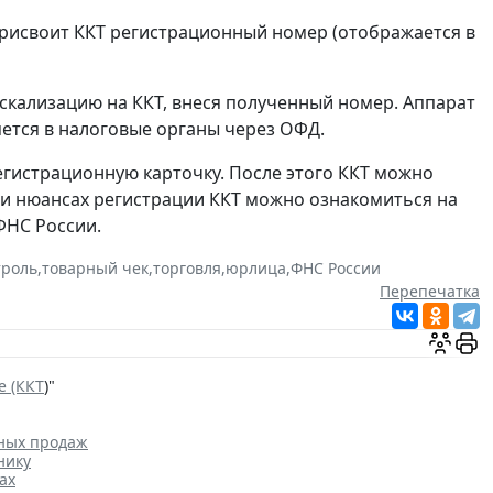
присвоит ККТ регистрационный номер (отображается в
скализацию на ККТ, внеся полученный номер. Аппарат
яется в налоговые органы через ОФД.
егистрационную карточку. После этого ККТ можно
 и нюансах регистрации ККТ можно ознакомиться на
ФНС России.
троль
,
товарный чек
,
торговля
,
юрлица
,
ФНС России
Перепечатка
е (ККТ
)"
нных продаж
нику
ах