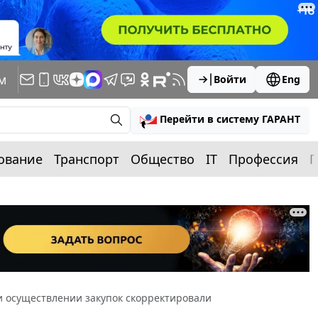
м
Войти
Eng
Перейти в систему ГАРАНТ
ование
Транспорт
Общество
IT
Профессия
П
 осуществлении закупок скорректировали