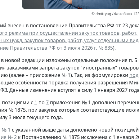
© dmitryag / Фотобанк 12
ий внесен в постановление Правительства РФ от 23 декаб
го режима при осуществлении закупок товаров, работ, 
ых нужд, закупок товаров, работ, услуг отдельными ви
ие Правительства РФ от 3 июля 2026 г. № 835
).
, в новой редакции изложены отдельные положения п. 
я заказчиками запрета закупок "иностранных" товаров
ию (далее – приложение № 1). Так, из формулировки
под
ющие особенности порядка получения разрешения Минп
ФЗ. Данные изменения вступят в силу 1 января 2027 года
, позициями с
1
по
7
приложения № 1 дополнен перечень
ия № 1875, при закупке которых соответствующие искл
илу 3 июля текущего года.
 № 1
с указанной выше даты дополнено новой позицией 
ия № 2
к Постановлению № 1875 исключена с 1 января 2