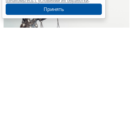
ознакомьтесь с условиями их обработки
.
Принять
© simpson33 / Фотобанк 123RF.com
Судебный орган отменил акты и прекратил
производство по делу о лишении водительских прав
за нетрезвую езду. Решения были приняты на
основании отсутствия состава административного
правонарушения (
Постановление Верховного Суда
Российской Федерации от 25 февраля 2026 г. № 67-
АД26-3-К8
).