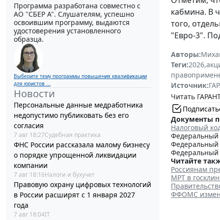
Отметим, чт
Программа разработана совместно с
кабмина. В 
АО ''СБЕР А". Слушателям, успешно
освоившим программу, выдаются
того, отдел
удостоверения установленного
"Евро-3". П
образца.
Авторы:
Миха
Теги:
2026
,
акц
правопримен
Выберите тему программы повышения квалификации
для юристов ...
Источник:
ГАР
Новости
Читать ГАРАНТ
Персональные данные медработника
Подписать
недопустимо публиковать без его
Документы п
согласия
Налоговый ко
7 авг 18:27
Судебная практика
Федеральный з
Федеральный з
ФНС России рассказала малому бизнесу
Федеральный з
о порядке упрощенной ликвидации
Читайте такж
компании
Россиянам пр
7 авг 18:16
Налоги и бухучет
МРТ в госкли
Правовую охрану цифровых технологий
Правительств
ФФОМС измени
в России расширят с 1 января 2027
года
7 авг 18:04
IT