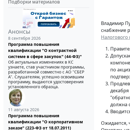
Подборки материалов
Владимир Пу
снабжение р
Анонсы
Налогового 
8 сентября 2026
Программа повышения
Правите
квалификации "О контрактной
Допуска
системе в сфере закупок" (44-ФЗ)"
Об актуальных изменениях в КС
компон
узнаете, став участником программы,
по акци
разработанной совместно с АО ''СБЕР
подтвер
А". Слушателям, успешно освоившим
программу, выдаются удостоверения
Продлев
установленного образца.
декабря
"обратн
должна с
11 августа 2026
Вводитс
Программа повышения
квалификации "О корпоративном
Ожидается, 
заказе" (223-ФЗ от 18.07.2011)