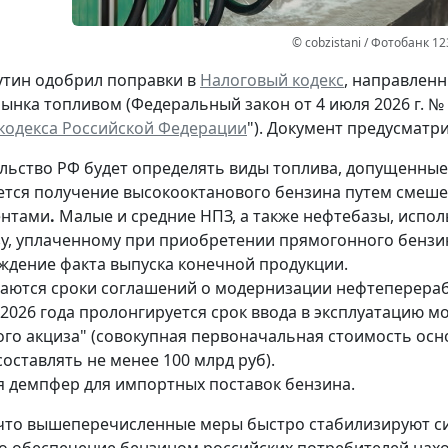
© cobzistani / Фотобанк 1
тин одобрил поправки в
Налоговый кодекс
, направлен
ынка топливом (Федеральный закон от 4 июля 2026 г. № 
кодекса Российской Федерации
"). Документ предусматр
льство РФ будет определять виды топлива, допущенные 
ется получение высокооктанового бензина путем смеш
ентами
.
Малые и средние НПЗ, а также нефтебазы, испо
зу, уплаченному при приобретении прямогонного бензи
ждение факта выпуска конечной продукции.
аются сроки соглашений о модернизации нефтеперераба
 2026 года пролонгируется срок ввода в эксплуатацию
ого акциза" (совокупная первоначальная стоимость осн
оставлять не менее 100 млрд руб).
я демпфер для импортных поставок бензина.
что вышеперечисленные меры быстро стабилизируют си