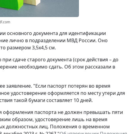
RF.com
вии основного документа для идентификации
ние лично в подразделении МВД России. Оно
о размером 3,5x4,5 см.
при сдаче старого документа (срок действия – до
ерение необходимо сдать. Об этом рассказали в
ее заявление. "Если паспорт потерян во время
нное удостоверение оформляется по месту утери для
ствия такой бумаги составляет 10 дней.
ля оформления паспорта не должен превышать пяти
Таким образом, удостоверение лишь на время
ых должностных лиц. Положения о временном
декабря 2023 г. № 2267 "
Об утверждении Положения