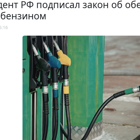
ент РФ подписал закон об об
 бензином
5:16