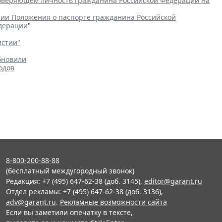
товеряющем личность гражданина Российской Федерации на
ии Положения о паспорте гражданина Российской
едерации
"
истии"
бновили
одов
8-800-200-88-88
(бесплатный междугородный звонок)
Редакция: +7 (495) 647-62-38 (доб. 3145),
editor@garant.ru
Отдел рекламы: +7 (495) 647-62-38 (доб. 3136),
adv@garant.ru
.
Рекламные возможности сайта
Если вы заметили опечатку в тексте,