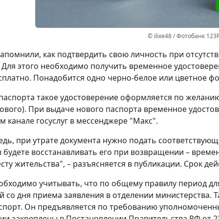
© ilixe48 / Фотобанк 123
апомнили, как подтвердить свою личность при отсутст
 Для этого необходимо получить временное удостовере
сплатно. Понадобится одно черно-белое или цветное фот
паспорта такое удостоверение оформляется по желанию 
ового). При выдаче нового паспорта временное удостов
 канале госуслуг в мессенджере "Макс".
едь, при утрате документа нужно подать соответствующ
ы будете восстанавливать его при возвращении – време
сту жительства", – разъясняется в публикации. Срок дей
обходимо учитывать, что по общему правилу период д
й со дня приема заявления в отделении министерства. 
спорт. Он предъявляется по требованию уполномоченн
ии закреплены в Постановлении Правительства РФ от 23 