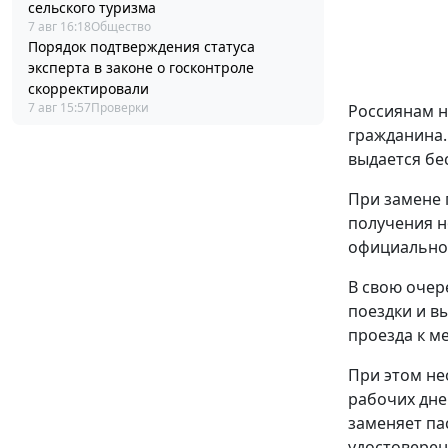
сельского туризма
7 авг 16:18
Общество
Порядок подтверждения статуса
эксперта в законе о госконтроле
скорректировали
7 авг 15:57
Проверки
Россиянам н
гражданина.
выдается бе
При замене 
получения н
официальном
В свою очер
поездки и в
проезда к ме
При этом не
рабочих дне
заменяет па
удостоверен