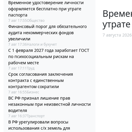
Временное удостоверение личности
оформляется бесплатно при утрате
Време
паспорта
7 авг 17:55
Общество
утрате
Финансовый порог для обязательного
аудита некоммерческих фондов
7 августа 2026
увеличили
7 авг 17:36
Налоги и бухучет
С 1 февраля 2027 года заработает ГОСТ
по психосоциальным рискам на
рабочем месте
7 авг 17:11
Труд
Срок согласования заключения
контракта с единственным
контрагентом сократили
7 авг 16:55
Бизнес
ВС РФ признал лишение прав
незаконным при неизвестной личности
водителя
7 авг 16:37
Транспорт
В РФ урегулировали вопросы
использования с/х земель для