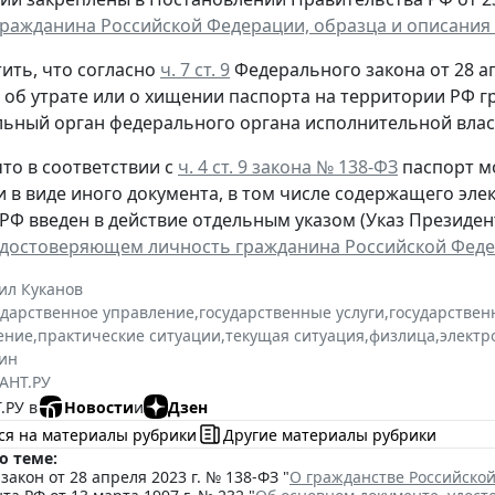
гражданина Российской Федерации, образца и описания
ить, что согласно
ч. 7 ст. 9
Федерального закона от 28 ап
, об утрате или о хищении паспорта на территории РФ 
ьный орган федерального органа исполнительной власт
то в соответствии с
ч. 4 ст. 9 закона № 138-ФЗ
паспорт м
и в виде иного документа, в том числе содержащего эл
РФ введен в действие отдельным указом (Указ Президента
удостоверяющем личность гражданина Российской Фед
ил Куканов
ударственное управление
,
государственные услуги
,
государствен
ение
,
практические ситуации
,
текущая ситуация
,
физлица
,
электр
ин
АНТ.РУ
.РУ в
Новости
и
Дзен
ся на материалы рубрики
Другие материалы рубрики
о теме:
акон от 28 апреля 2023 г. № 138-ФЗ "
О гражданстве Российско