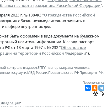
 бланка паспорта гражданина Российской Федерации
".
реля 2023 г. № 138-ФЗ "
О гражданстве Российской
гражданин обязан незамедлительно заявить в
и в сфере внутренних дел.
ожет быть оформлен в виде документа на бумажном
ектронный носитель информации. К слову, паспорт
 РФ от 13 марта 1997 г. № 232 "
Об основном
ерации на территории Российской Федерации
").
ный контроль (надзор)
,
ЕПГУ
,
паспорта
,
права человека
,
онные госуслуги
,
МВД России
,
Правительство РФ
,
Президент РФ
,
Перепечатка
й Федерации
"