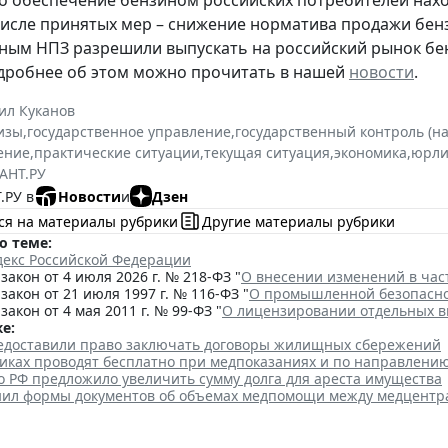
о обеспечение бензином российских потребителей нах
числе принятых мер – снижение норматива продажи бензи
ьным НПЗ разрешили выпускать на российский рынок бен
одробнее об этом можно прочитать в нашей
новости
.
ил Куканов
изы
,
государственное управление
,
государственный контроль (на
ение
,
практические ситуации
,
текущая ситуация
,
экономика
,
юрли
АНТ.РУ
.РУ в
Новости
и
Дзен
ся на материалы рубрики
Другие материалы рубрики
о теме:
декс Российской Федерации
акон от 4 июля 2026 г. № 218-ФЗ "
О внесении изменений в час
акон от 21 июля 1997 г. № 116-ФЗ "
О промышленной безопасно
акон от 4 мая 2011 г. № 99-ФЗ "
О лицензировании отдельных в
е:
едоставили право заключать договоры жилищных сбережений
никах проводят бесплатно при медпоказаниях и по направлени
о РФ предложило увеличить сумму долга для ареста имущества
л формы документов об объемах медпомощи между медцентр