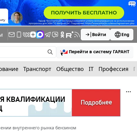
м
Войти
Eng
Перейти в систему ГАРАНТ
ование
Транспорт
Общество
IT
Профессия
П
чении внутреннего рынка бензином