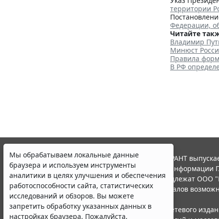
Указ Президен
территории Р
Постановление
Федерации, о
Читайте такж
Владимир Пут
Минюст Росси
Правила форм
В РФ определ
Мы обрабатываем локальные данные
© ООО "НПП "ГАРАНТ-СЕРВИС", 2026. Система ГАРАНТ выпускае
браузера и используем инструменты
участниками Российской ассоциации правовой информации Г
аналитики в целях улучшения и обеспечения
Все права на материалы сайта ГАРАНТ.РУ принадлежат ООО "
работоспособности сайта, статистических
Полное или частичное воспроизведение материалов возможн
исследований и обзоров. Вы можете
Правила использования портала.
запретить обработку указанных данных в
Портал ГАРАНТ.РУ зарегистрирован в качестве сетевого изда
настройках браузера. Пожалуйста,