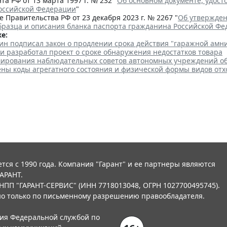
та РФ от 13 марта 1997 г. № 232 "
Об основном документе, удос
оссийской Федерации
"
 Правительства РФ от 23 декабря 2023 г. № 2267 "
Об утвержден
бразца и описания бланка паспорта гражданина Российской Ф
е:
ин подписал закон о продлении срока действия "гаражной амн
и разработал проект о сроке обнаружения недостатков товара
ирования наблюдательных советов автономных учреждений о
ены коды агрегатного состояния и физической формы видов отх
тся с 1990 года. Компания "Гарант" и ее партнеры являются
АРАНТ.
НПП "ГАРАНТ-СЕРВИС" (ИНН 7718013048, ОГРН 1027700495745).
о только по письменному разрешению правообладателя.
ния Федеральной службой по