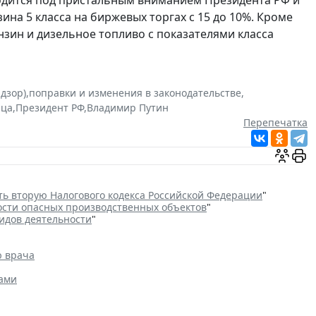
одится под пристальным вниманием Президента РФ и
на 5 класса на биржевых торгах с 15 до 10%. Кроме
зин и дизельное топливо с показателями класса
дзор)
,
поправки и изменения в законодательстве
,
ца
,
Президент РФ
,
Владимир Путин
Перепечатка
ть вторую Налогового кодекса Российской Федерации
"
сти опасных производственных объектов
"
идов деятельности
"
ю врача
ами