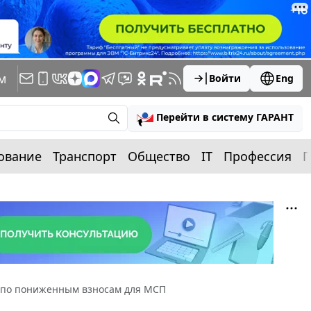
м
Войти
Eng
Перейти в систему ГАРАНТ
ование
Транспорт
Общество
IT
Профессия
П
 по пониженным взносам для МСП