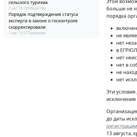
Этой возмож
сельского туризма
больше не н
7 авг 16:18
Общество
Порядок подтверждения статуса
порядка орг
эксперта в законе о госконтроле
скорректировали
включен
7 авг 15:57
Проверки
не явля
нет нез
в ЕГРЮЛ
нет неи
нет в с
не нахо
нет иск
Эти условия
исключения
Организация
до даты иск
регистрации
13 августа, 