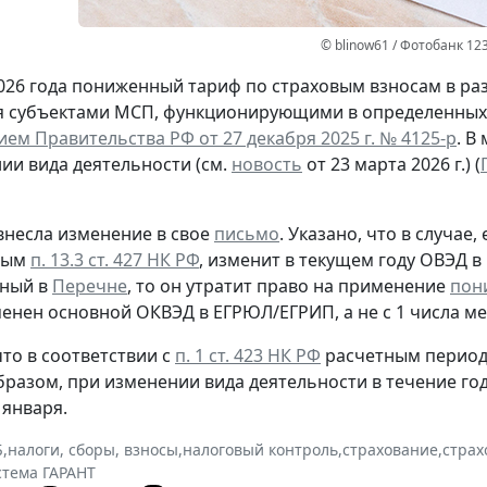
© blinow61 / Фотобанк 12
2026 года пониженный тариф по страховым взносам в р
я субъектами МСП, функционирующими в определенных
ем Правительства РФ от 27 декабря 2025 г. № 4125-р
. В
ии вида деятельности (см.
новость
от 23 марта 2026 г.) (
внесла изменение в свое
письмо
. Указано, что в случае
ным
п. 13.3 ст. 427 НК РФ
, изменит в текущем году ОВЭД в
ный в
Перечне
, то он утратит право на применение
пон
енен основной ОКВЭД в ЕГРЮЛ/ЕГРИП, а не с 1 числа мес
то в соответствии с
п. 1 ст. 423 НК РФ
расчетным период
образом, при изменении вида деятельности в течение го
 января.
Б
,
налоги, сборы, взносы
,
налоговый контроль
,
страхование
,
страх
стема ГАРАНТ