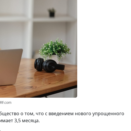
3RF.com
щество о том, что с введением нового упрощенного
мает 3,5 месяца.