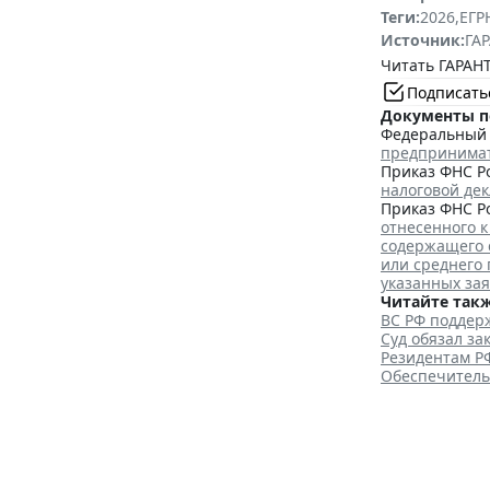
Теги:
2026
,
ЕГ
Источник:
ГАР
Читать ГАРАНТ
Подписать
Документы п
Федеральный з
предпринима
Приказ ФНС Ро
налоговой де
Приказ ФНС Ро
отнесенного к
содержащего 
или среднего
указанных за
Читайте такж
ВС РФ поддерж
Суд обязал з
Резидентам Р
Обеспечитель