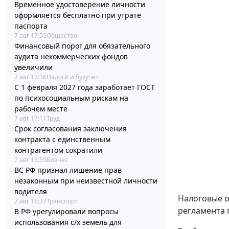
Временное удостоверение личности
оформляется бесплатно при утрате
паспорта
7 авг 17:55
Общество
Финансовый порог для обязательного
аудита некоммерческих фондов
увеличили
7 авг 17:36
Налоги и бухучет
С 1 февраля 2027 года заработает ГОСТ
по психосоциальным рискам на
рабочем месте
7 авг 17:11
Труд
Срок согласования заключения
контракта с единственным
контрагентом сократили
7 авг 16:55
Бизнес
ВС РФ признал лишение прав
незаконным при неизвестной личности
водителя
Налоговые о
7 авг 16:37
Транспорт
регламента 
В РФ урегулировали вопросы
использования с/х земель для