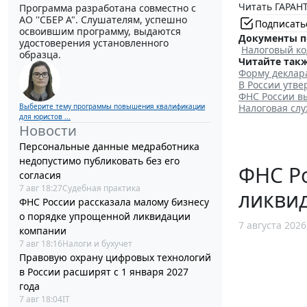
Читать ГАРАНТ
Программа разработана совместно с
АО ''СБЕР А". Слушателям, успешно
Подписать
освоившим программу, выдаются
Документы п
удостоверения установленного
Налоговый ко
образца.
Читайте такж
Форму деклар
В России утв
ФНС России вы
Выберите тему программы повышения квалификации
Налоговая слу
для юристов ...
Новости
Персональные данные медработника
недопустимо публиковать без его
ФНС Ро
согласия
7 авг 18:27
Судебная практика
ликви
ФНС России рассказала малому бизнесу
о порядке упрощенной ликвидации
7 августа 2026
компании
7 авг 18:16
Налоги и бухучет
Правовую охрану цифровых технологий
в России расширят с 1 января 2027
года
7 авг 18:04
IT