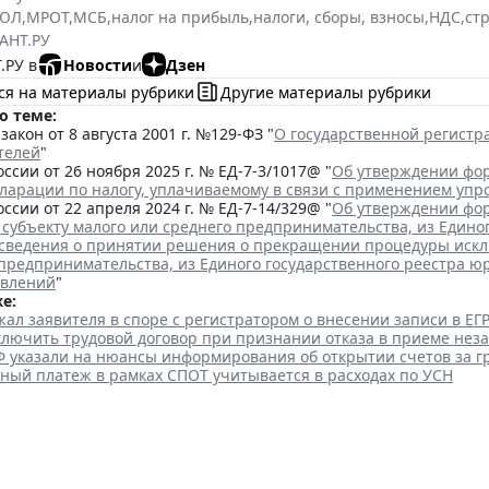
РЮЛ
,
МРОТ
,
МСБ
,
налог на прибыль
,
налоги, сборы, взносы
,
НДС
,
ст
АНТ.РУ
.РУ в
Новости
и
Дзен
ся на материалы рубрики
Другие материалы рубрики
о теме:
акон от 8 августа 2001 г. №129-ФЗ "
О государственной регист
телей
"
ссии от 26 ноября 2025 г. № ЕД-7-3/1017@ "
Об утверждении фор
кларации по налогу, уплачиваемому в связи с применением уп
ссии от 22 апреля 2024 г. № ЕД-7-14/329@ "
Об утверждении фор
 субъекту малого или среднего предпринимательства, из Едино
сведения о принятии решения о прекращении процедуры исклю
 предпринимательства, из Единого государственного реестра ю
явлений
"
е:
ал заявителя в споре с регистратором о внесении записи в Е
аключить трудовой договор при признании отказа в приеме нез
Ф указали на нюансы информирования об открытии счетов за 
ный платеж в рамках СПОТ учитывается в расходах по УСН