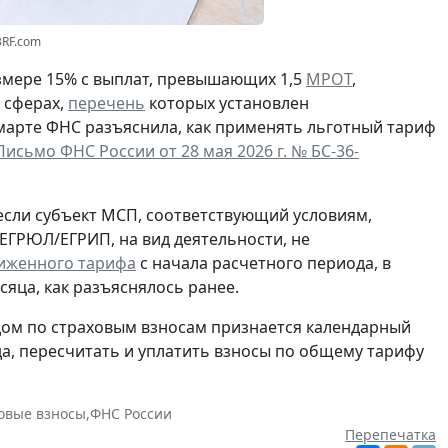
3RF.com
азмере 15% с выплат, превышающих 1,5
МРОТ
,
 сферах,
перечень
которых установлен
 марте ФНС разъяснила, как применять льготный тариф
Письмо ФНС России от 28 мая 2026 г. № БС-36-
, если субъект МСП, соответствующий условиям,
 ЕГРЮЛ/ЕГРИП, на вид деятельности, не
иженного тарифа
с начала расчетного периода
, в
яца, как разъяснялось ранее.
ом по страховым взносам признается календарный
да, пересчитать и уплатить взносы по общему тарифу
овые взносы
,
ФНС России
Перепечатка