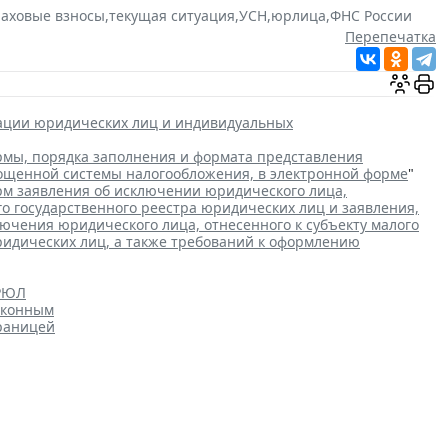
раховые взносы
,
текущая ситуация
,
УСН
,
юрлица
,
ФНС России
Перепечатка
рации юридических лиц и индивидуальных
мы, порядка заполнения и формата представления
рощенной системы налогообложения, в электронной форме
"
м заявления об исключении юридического лица,
го государственного реестра юридических лиц и заявления,
чения юридического лица, отнесенного к субъекту малого
ридических лиц, а также требований к оформлению
ГРЮЛ
аконным
границей