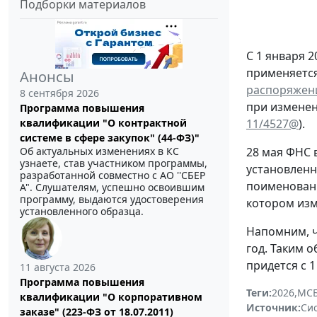
Подборки материалов
С 1 января 
применяетс
Анонсы
распоряжени
8 сентября 2026
при изменен
Программа повышения
квалификации "О контрактной
11/4527@
).
системе в сфере закупок" (44-ФЗ)"
Об актуальных изменениях в КС
28 мая ФНС 
узнаете, став участником программы,
установлен
разработанной совместно с АО ''СБЕР
поименован
А". Слушателям, успешно освоившим
программу, выдаются удостоверения
котором изм
установленного образца.
Напомним, ч
год. Таким 
придется с 1
11 августа 2026
Программа повышения
Теги:
2026
,
МС
квалификации "О корпоративном
Источник:
Си
заказе" (223-ФЗ от 18.07.2011)