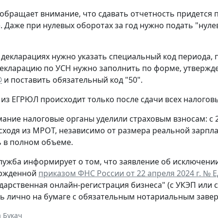
обращает внимание, что сдавать отчетность придется 
. Даже при нулевых оборотах за год нужно подать "нул
 декларациях нужно указать специальный код периода
екларацию по УСН нужно заполнить по форме, утверж
@
и поставить обязательный код "50".
из ЕГРЮЛ происходит только после сдачи всех налогов
ание налоговые органы уделили страховым взносам: с 
сходя из МРОТ, независимо от размера реальной зарпла
 в полном объеме.
лужба информирует о том, что заявление об исключени
ержденной
приказом ФНС России от 22 апреля 2024 г. № 
ударственная онлайн-регистрация бизнеса" (с УКЭП или 
ь лично на бумаге с обязательным нотариальным заве
 Букач