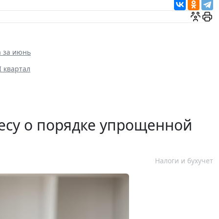
а за июнь
I квартал
есу о порядке упрощенной
Налоги и бухучет