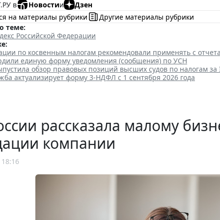
.РУ в
Новости
и
Дзен
ся на материалы рубрики
Другие материалы рубрики
о теме:
декс Российской Федерации
е:
ации по косвенным налогам рекомендовали применять с отчет
ердили единую форму уведомления (сообщения) по УСН
пустила обзор правовых позиций высших судов по налогам за 
жба актуализирует форму 3-НДФЛ с 1 сентября 2026 года
ссии рассказала малому бизн
дации компании
 18:16