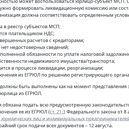
ностью может воспользоваться юрлицо-субъект МСП. 
ужно формировать ликвидационную комиссию или сост
анизация должна соответствовать определенным услов
а в реестр субъектов МСП;
ется плательщиком НДС;
авершенных расчетов с кредиторами;
 нет недостоверных сведений;
сполненной обязанности по уплате налоговой задолжен
обственности недвижимого имущества/транспорта;
дится в процессе ликвидации, реорганизации;
лючения из ЕГРЮЛ по решению регистрирующего органа
 должны быть выполнены как на момент представления 
 юрлица из ЕГРЮЛ.
 обязана подать всю предусмотренную законодательств
лючения ее из ЕГРЮЛ (
ст. 21.3
Федерального закона от 8 а
 юридических лиц и индивидуальных предпринимателе
крайний срок подачи всех документов – 12 августа.