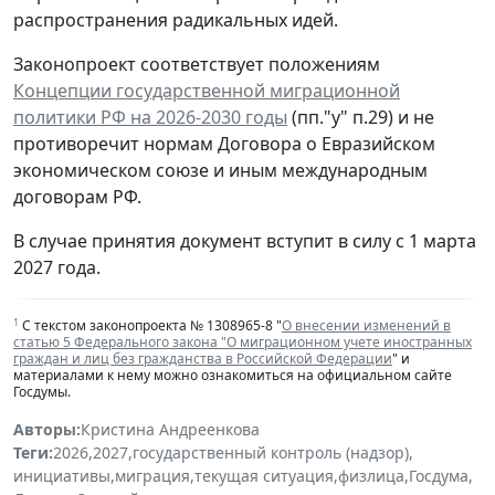
распространения радикальных идей.
Законопроект соответствует положениям
Концепции государственной миграционной
политики РФ на 2026-2030 годы
(пп."у" п.29) и не
противоречит нормам Договора о Евразийском
экономическом союзе и иным международным
договорам РФ.
В случае принятия документ вступит в силу с 1 марта
2027 года.
1
С текстом законопроекта № 1308965-8 "
О внесении изменений в
статью 5 Федерального закона "О миграционном учете иностранных
граждан и лиц без гражданства в Российской Федерации
" и
материалами к нему можно ознакомиться на официальном сайте
Госдумы.
Авторы:
Кристина Андреенкова
Теги:
2026
,
2027
,
государственный контроль (надзор)
,
инициативы
,
миграция
,
текущая ситуация
,
физлица
,
Госдума
,