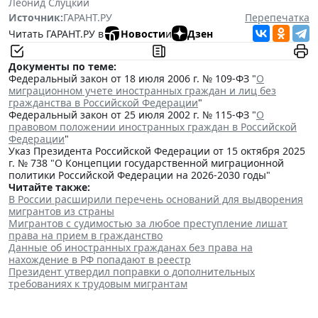
Леонид Слуцкий
Источник:
ГАРАНТ.РУ
Перепечатка
Читать ГАРАНТ.РУ в
Новости
и
Дзен
Документы по теме:
Федеральный закон от 18 июля 2006 г. № 109-ФЗ "
О
миграционном учете иностранных граждан и лиц без
гражданства в Российской Федерации
"
Федеральный закон от 25 июля 2002 г. № 115-ФЗ "
О
правовом положении иностранных граждан в Российской
Федерации
"
Указ Президента Российской Федерации от 15 октября 2025
г. № 738 "О Концепции государственной миграционной
политики Российской Федерации на 2026-2030 годы"
Читайте также:
В России расширили перечень оснований для выдворения
мигрантов из страны
Мигрантов с судимостью за любое преступление лишат
права на прием в гражданство
Данные об иностранных гражданах без права на
нахождение в РФ попадают в реестр
Президент утвердил поправки о дополнительных
требованиях к трудовым мигрантам