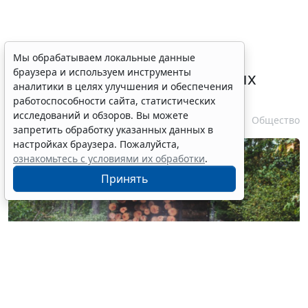
Выборочные рубки леса для
Мы обрабатываем локальные данные
браузера и используем инструменты
строительства рекреационных
аналитики в целях улучшения и обеспечения
объектов запретили
работоспособности сайта, статистических
исследований и обзоров. Вы можете
6 августа 2026 16:41
Общество
запретить обработку указанных данных в
настройках браузера. Пожалуйста,
ознакомьтесь с условиями их обработки
.
Принять