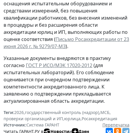
оснащения испытательным оборудованием и
средствами измерений, без повышения
квалификации работников, без внесения изменений
в процедуры и без расширения области
аккредитации юрлиц и ИП, выполняющих работы по
оценке соответствия (
Письмо Росаккредитации от 23
июня 2026 г. № 9279/07-МЗ
).
Указанные документы внедряются в практику
согласно
ГОСТ Р ИСО/МЭК 17020-2012
(для
испытательных лабораторий). Его соблюдение
оценивается при очередном подтверждении
компетентности аккредитованного лица. К
заявлению о подтверждении прикладывается
актуализированная область аккредитации.
Теги:
2026
,
государственный контроль (надзор)
,
МСБ
,
проверки организаций и ИП
,
юрлица
,
Росаккредитация
Источник:
Система ГАРАНТ
Перепечатка
Читать ГАРАНТ.РУ в
Новости
и
Дзен