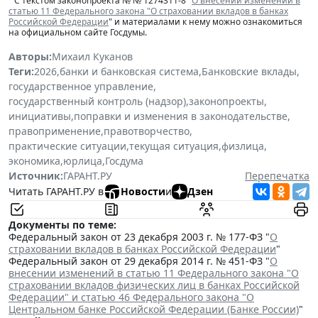
С текстом законопроекта № № 1274311-8 "
О внесении изменений в
статью 11 Федерального закона "О страховании вкладов в банках
Российской Федерации
" и материалами к нему можно ознакомиться
на официальном сайте Госдумы.
Авторы:
Михаил Куканов
Теги:
2026
,
банки и банковская система
,
Банковские вклады
,
государственное управление
,
государственный контроль (надзор)
,
законопроекты
,
инициативы
,
поправки и изменения в законодательстве
,
правоприменение
,
правотворчество
,
практические ситуации
,
текущая ситуация
,
физлица
,
экономика
,
юрлица
,
Госдума
Источник:
ГАРАНТ.РУ
Перепечатка
Читать ГАРАНТ.РУ в
Новости
и
Дзен
Документы по теме:
Федеральный закон от 23 декабря 2003 г. № 177-ФЗ "
О
страховании вкладов в банках Российской Федерации
"
Федеральный закон от 29 декабря 2014 г. № 451-ФЗ "
О
внесении изменений в статью 11 Федерального закона "О
страховании вкладов физических лиц в банках Российской
Федерации" и статью 46 Федерального закона "О
Центральном банке Российской Федерации (Банке России)
"