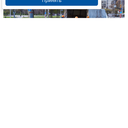
Принять
© haritonoff / Фотобанк 123RF.com
Группа законодателей во главе с
Леонидом
Слуцким
внесла на рассмотрение нижней палаты
парламента законопроект об ужесточении правил
миграционного учета на муниципальном уровне.
1
Документ
предусматривает поправки в
ст. 5
Федерального закона от 18 июля 2006 г. № 109-ФЗ "
О
миграционном учете иностранных граждан и лиц
без гражданства в Российской Федерации
".
Инициатива наделяет губернаторов новым