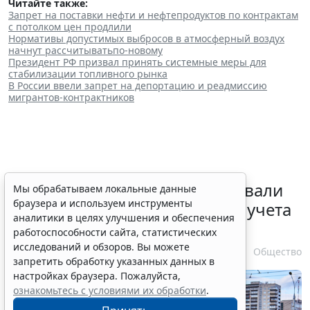
Читайте также:
Запрет на поставки нефти и нефтепродуктов по контрактам
с потолком цен продлили
Нормативы допустимых выбросов в атмосферный воздух
начнут рассчитыватьпо-новому
Президент РФ призвал принять системные меры для
стабилизации топливного рынка
В России ввели запрет на депортацию и реадмиссию
мигрантов-контрактников
Депутаты Госдумы инициировали
Мы обрабатываем локальные данные
браузера и используем инструменты
ужесточение миграционного учета
аналитики в целях улучшения и обеспечения
в регионах
работоспособности сайта, статистических
исследований и обзоров. Вы можете
6 августа 2026 17:20
Общество
запретить обработку указанных данных в
настройках браузера. Пожалуйста,
ознакомьтесь с условиями их обработки
.