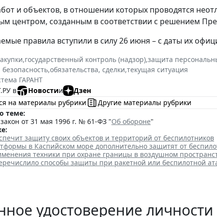
бот и объектов, в отношении которых проводятся нео
м центром, созданным в соответствии с решением Пре
емые правила вступили в силу 26 июня – с даты их офи
закупки
,
государственный контроль (надзор)
,
защита персональн
 безопасность
,
обязательства, сделки
,
текущая ситуация
стема ГАРАНТ
.РУ в
Новости
и
Дзен
ся на материалы рубрики
Другие материалы рубрики
о теме:
акон от 31 мая 1996 г. № 61-ФЗ "
Об обороне
"
е:
спечит защиту своих объектов и территорий от беспилотников
тформы в Каспийском море дополнительно защитят от беспило
именения техники при охране границы в воздушном пространс
еречислило способы защиты при ракетной или беспилотной ат
нное удостоверение личности