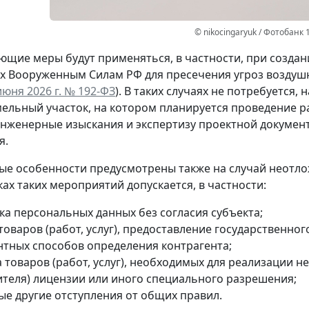
© nikocingaryuk / Фотобанк 
ющие меры будут применяться, в частности, при создан
 Вооруженным Силам РФ для пресечения угроз воздушн
июня 2026 г. № 192-ФЗ
). В таких случаях не потребуетс
мельный участок, на котором планируется проведение 
нженерные изыскания и экспертизу проектной документ
я.
е особенности предусмотрены также на случай неотло
ках таких мероприятий допускается, в частности:
ка персональных данных без согласия субъекта;
 товаров (работ, услуг), предоставление государственн
нтных способов определения контрагента;
 товаров (работ, услуг), необходимых для реализации 
ителя) лицензии или иного специального разрешения;
ые другие отступления от общих правил.