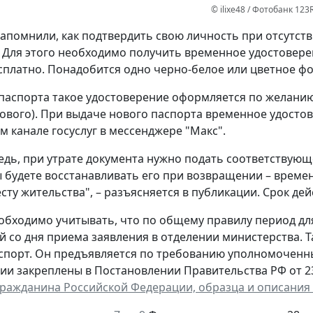
© ilixe48 / Фотобанк 123
апомнили, как подтвердить свою личность при отсутст
 Для этого необходимо получить временное удостовере
сплатно. Понадобится одно черно-белое или цветное фот
паспорта такое удостоверение оформляется по желанию 
ового). При выдаче нового паспорта временное удостов
 канале госуслуг в мессенджере "Макс".
едь, при утрате документа нужно подать соответствующ
ы будете восстанавливать его при возвращении – време
сту жительства", – разъясняется в публикации. Срок дей
обходимо учитывать, что по общему правилу период д
й со дня приема заявления в отделении министерства. 
спорт. Он предъявляется по требованию уполномоченн
ии закреплены в Постановлении Правительства РФ от 23 
гражданина Российской Федерации, образца и описания