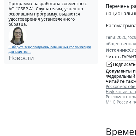
Программа разработана совместно с
Перечень ра
АО ''СБЕР А". Слушателям, успешно
национальны
освоившим программу, выдаются
удостоверения установленного
образца.
Рассматрива
Теги:
2026
,
гос
общественная
Выберите тему программы повышения квалификации
Источник:
Си
для юристов ...
Читать ГАРАНТ
Новости
Подписать
Документы п
Федеральный з
Читайте такж
Роскосмос обе
Нефтяные пла
Регламент пр
МЧС России п
Време