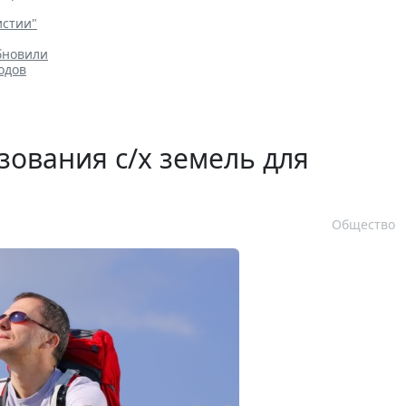
истии"
бновили
одов
зования с/х земель для
Общество