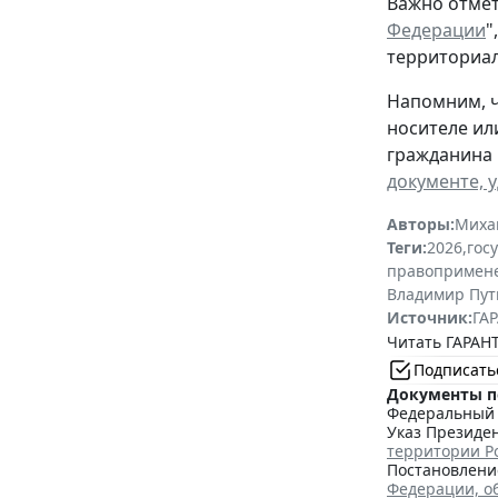
Важно отмет
Федерации
"
территориал
Напомним, ч
носителе ил
гражданина 
документе, 
Авторы:
Миха
Теги:
2026
,
гос
правопримен
Владимир Пут
Источник:
ГАР
Читать ГАРАНТ
Подписать
Документы п
Федеральный з
Указ Президен
территории Р
Постановление
Федерации, о