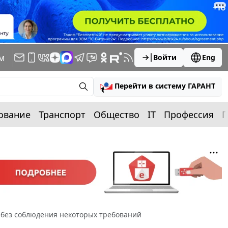
м
Войти
Eng
Перейти в систему ГАРАНТ
ование
Транспорт
Общество
IT
Профессия
П
 без соблюдения некоторых требований