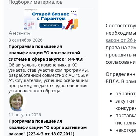
Подборки материалов
Соответству
Анонсы
необходимых
закон от 26 
8 сентября 2026
Программа повышения
права на зе
квалификации "О контрактной
проводить и
системе в сфере закупок" (44-ФЗ)"
согласовани
Об актуальных изменениях в КС
узнаете, став участником программы,
Определенны
разработанной совместно с АО ''СБЕР
А". Слушателям, успешно освоившим
БПЛА. В рам
программу, выдаются удостоверения
установленного образца.
обработ
закупки
конкуре
11 августа 2026
поставка
Программа повышения
(исполн
квалификации "О корпоративном
некотор
заказе" (223-ФЗ от 18.07.2011)