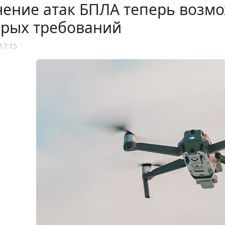
чение атак БПЛА теперь возм
орых требований
17:15