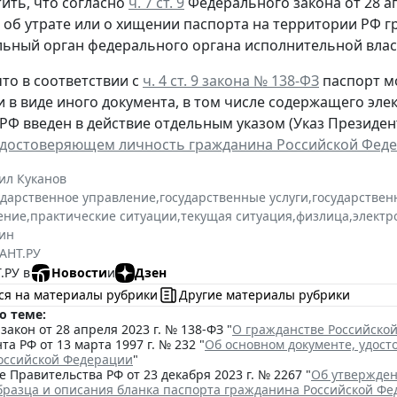
ить, что согласно
ч. 7 ст. 9
Федерального закона от 28 ап
, об утрате или о хищении паспорта на территории РФ 
ьный орган федерального органа исполнительной власт
то в соответствии с
ч. 4 ст. 9 закона № 138-ФЗ
паспорт м
и в виде иного документа, в том числе содержащего эл
РФ введен в действие отдельным указом (Указ Президента
удостоверяющем личность гражданина Российской Фед
ил Куканов
ударственное управление
,
государственные услуги
,
государствен
ение
,
практические ситуации
,
текущая ситуация
,
физлица
,
электр
ин
АНТ.РУ
.РУ в
Новости
и
Дзен
ся на материалы рубрики
Другие материалы рубрики
о теме:
акон от 28 апреля 2023 г. № 138-ФЗ "
О гражданстве Российско
та РФ от 13 марта 1997 г. № 232 "
Об основном документе, удос
оссийской Федерации
"
 Правительства РФ от 23 декабря 2023 г. № 2267 "
Об утвержден
бразца и описания бланка паспорта гражданина Российской Ф