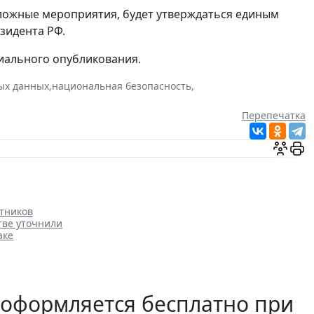
тложные мероприятия, будет утверждаться единым
зидента РФ.
циального опубликования.
ых данных
,
национальная безопасность
,
Перепечатка
тников
тве уточнили
аке
 оформляется бесплатно при