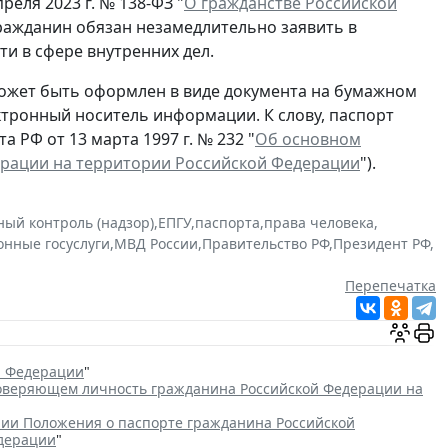
реля 2023 г. № 138-ФЗ "
О гражданстве Российской
гражданин обязан незамедлительно заявить в
и в сфере внутренних дел.
ожет быть оформлен в виде документа на бумажном
ектронный носитель информации. К слову, паспорт
 РФ от 13 марта 1997 г. № 232 "
Об основном
ерации на территории Российской Федерации
").
ный контроль (надзор)
,
ЕПГУ
,
паспорта
,
права человека
,
онные госуслуги
,
МВД России
,
Правительство РФ
,
Президент РФ
,
Перепечатка
й Федерации
"
товеряющем личность гражданина Российской Федерации на
ии Положения о паспорте гражданина Российской
едерации
"