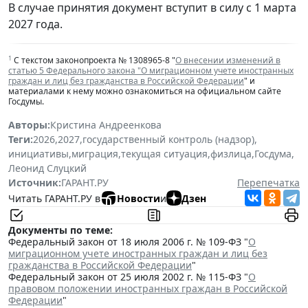
В случае принятия документ вступит в силу с 1 марта
2027 года.
1
С текстом законопроекта № 1308965-8 "
О внесении изменений в
статью 5 Федерального закона "О миграционном учете иностранных
граждан и лиц без гражданства в Российской Федерации
" и
материалами к нему можно ознакомиться на официальном сайте
Госдумы.
Авторы:
Кристина Андреенкова
Теги:
2026
,
2027
,
государственный контроль (надзор)
,
инициативы
,
миграция
,
текущая ситуация
,
физлица
,
Госдума
,
Леонид Слуцкий
Источник:
ГАРАНТ.РУ
Перепечатка
Читать ГАРАНТ.РУ в
Новости
и
Дзен
Документы по теме:
Федеральный закон от 18 июля 2006 г. № 109-ФЗ "
О
миграционном учете иностранных граждан и лиц без
гражданства в Российской Федерации
"
Федеральный закон от 25 июля 2002 г. № 115-ФЗ "
О
правовом положении иностранных граждан в Российской
Федерации
"