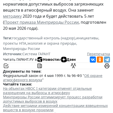
нормативов допустимых выбросов загрязняющих
веществ в атмосферный воздух. Она заменит
методику
2020 года и будет действовать 5 лет
(
Проект приказа Минприроды России
, подготовлен
20 мая 2026 года).
Теги:
государственный контроль (надзор)
,
инициативы
,
проекты НПА
,
экология и охрана природы
,
Минприроды России
Источник:
Система ГАРАНТ
Перепечатка
Читать ГАРАНТ.РУ в
Новости
и
Дзен
Документы по теме:
Федеральный закон от 4 мая 1999 г. № 96-ФЗ "
Об охране
атмосферного воздуха
"
Читайте также:
На объектах НВОС I категории отменят отдельные
разрешения на выбросы в атмосферу
Минприроды России оптимизирует процесс разработки
допустимых выбросов в воздух
Действие методики измерений концентрации взвешенных
веществ в воздухе продлили