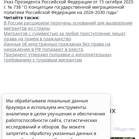
Указ Президента Российской Федерации от 15 октября 2025
г. № 738 "О Концепции государственной миграционной
политики Российской Федерации на 2026-2030 годы"
Читайте также:
В России расширили перечень оснований для выдворения
мигрантов из страны
Мигрантов с судимостью за любое преступление лишат
права на прием в гражданство
Данные об иностранных гражданах без права на
нахождение в РФ попадают в реестр
Президент утвердил поправки о дополнительных
требованиях к трудовым мигрантам
Выборочные рубки леса для
Мы обрабатываем локальные данные
браузера и используем инструменты
строительства рекреационных
аналитики в целях улучшения и обеспечения
объектов запретили
работоспособности сайта, статистических
исследований и обзоров. Вы можете
6 августа 2026 16:41
Общество
запретить обработку указанных данных в