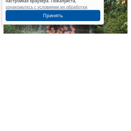
настройках браузера. Пожалуйста,
ознакомьтесь с условиями их обработки
.
Принять
© experiencesnw / Фотобанк 123RF.com
При строительстве, реконструкции, капремонте
рекреационных объектов запрещены не только
сплошные, но и выборочные рубки (
Федеральный
закон от 4 августа 2026 г. № 303-ФЗ
).
Теги:
2026
,
государственный контроль (надзор)
,
МСБ
,
экология и охрана природы
,
юрлица
Источник:
Система ГАРАНТ
Перепечатка