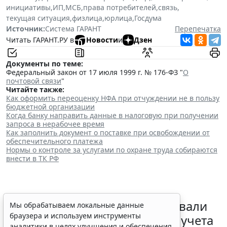
инициативы
,
ИП
,
МСБ
,
права потребителей
,
связь
,
текущая ситуация
,
физлица
,
юрлица
,
Госдума
Источник:
Система ГАРАНТ
Перепечатка
Читать ГАРАНТ.РУ в
Новости
и
Дзен
Документы по теме:
Федеральный закон от 17 июля 1999 г. № 176-ФЗ "
О
почтовой связи
"
Читайте также:
Как оформить переоценку НФА при отчуждении не в пользу
бюджетной организации
Когда банку направить данные в налоговую при получении
запроса в нерабочее время
Как заполнить документ о поставке при освобождении от
обеспечительного платежа
Нормы о контроле за услугами по охране труда собираются
внести в ТК РФ
Депутаты Госдумы инициировали
Мы обрабатываем локальные данные
браузера и используем инструменты
ужесточение миграционного учета
аналитики в целях улучшения и обеспечения