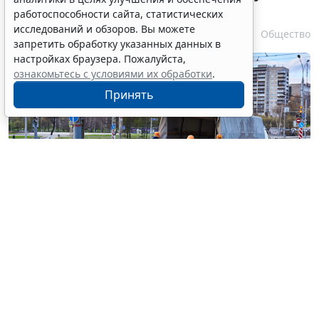
в регионах
работоспособности сайта, статистических
исследований и обзоров. Вы можете
6 августа 2026 17:20
Общество
запретить обработку указанных данных в
настройках браузера. Пожалуйста,
ознакомьтесь с условиями их обработки
.
Принять
© haritonoff / Фотобанк 123RF.com
Группа законодателей во главе с
Леонидом
Слуцким
внесла на рассмотрение нижней палаты
парламента законопроект об ужесточении правил
миграционного учета на муниципальном уровне.