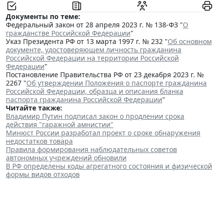
Документы по теме:
Федеральный закон от 28 апреля 2023 г. № 138-ФЗ "
О
гражданстве Российской Федерации
"
Указ Президента РФ от 13 марта 1997 г. № 232 "
Об основном
документе, удостоверяющем личность гражданина
Российской Федерации на территории Российской
Федерации
"
Постановление Правительства РФ от 23 декабря 2023 г. №
2267 "
Об утверждении Положения о паспорте гражданина
Российской Федерации, образца и описания бланка
паспорта гражданина Российской Федерации
"
Читайте также:
Владимир Путин подписал закон о продлении срока
действия "гаражной амнистии"
Минюст России разработал проект о сроке обнаружения
недостатков товара
Правила формирования наблюдательных советов
автономных учреждений обновили
В РФ определены коды агрегатного состояния и физической
формы видов отходов