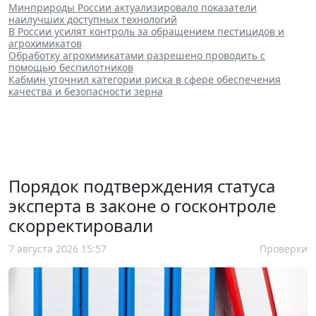
Минприроды России актуализировало показатели
наилучших доступных технологий
В России усилят контроль за обращением пестицидов и
агрохимикатов
Обработку агрохимикатами разрешено проводить с
помощью беспилотников
Кабмин уточнил категории риска в сфере обеспечения
качества и безопасности зерна
Порядок подтверждения статуса
эксперта в законе о госконтроле
скорректировали
7 августа 2026 15:57
Проверки