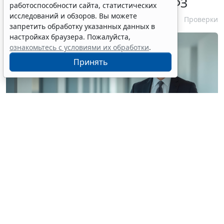
проверок заказчиков по 44-ФЗ
работоспособности сайта, статистических
исследований и обзоров. Вы можете
6 августа 2026 16:00
Проверки
запретить обработку указанных данных в
настройках браузера. Пожалуйста,
ознакомьтесь с условиями их обработки
.
Принять
© siraphol / Фотобанк 123RF.com
Авторы письма отметили, что контрольный орган
обязан уведомлять о месте, дате и времени
проведения внеплановой проверки заявителей (при
их наличии) и субъекты контроля. При этом на