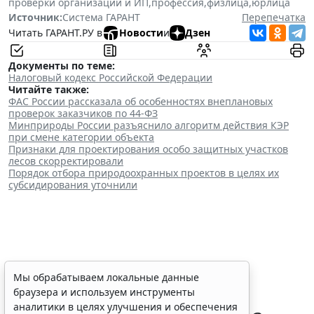
проверки организаций и ИП
,
профессия
,
физлица
,
юрлица
Источник:
Система ГАРАНТ
Перепечатка
Читать ГАРАНТ.РУ в
Новости
и
Дзен
Документы по теме:
Налоговый кодекс Российской Федерации
Читайте также:
ФАС России рассказала об особенностях внеплановых
проверок заказчиков по 44-ФЗ
Минприроды России разъяснило алгоритм действия КЭР
при смене категории объекта
Признаки для проектирования особо защитных участков
лесов скорректировали
Порядок отбора природоохранных проектов в целях их
субсидирования уточнили
ФАС России рассказала об
Мы обрабатываем локальные данные
браузера и используем инструменты
особенностях внеплановых
аналитики в целях улучшения и обеспечения