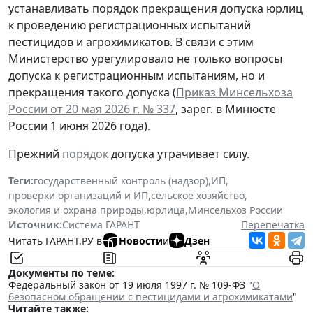
устанавливать порядок прекращения допуска юрлиц
к проведению регистрационных испытаний
пестицидов и агрохимикатов. В связи с этим
Министерство урегулировало не только вопросы
допуска к регистрационным испытаниям, но и
прекращения такого допуска (
Приказ Минсельхоза
России от 20 мая 2026 г. № 337
, зарег. в Минюсте
России 1 июня 2026 года).
Прежний
порядок
допуска утрачивает силу.
Теги:
государственный контроль (надзор)
,
ИП
,
проверки организаций и ИП
,
сельское хозяйство
,
экология и охрана природы
,
юрлица
,
Минсельхоз России
Источник:
Система ГАРАНТ
Перепечатка
Читать ГАРАНТ.РУ в
Новости
и
Дзен
Документы по теме:
Федеральный закон от 19 июля 1997 г. № 109-ФЗ "
О
безопасном обращении с пестицидами и агрохимикатами
"
Читайте также: