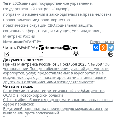
Теги:
2026
,
авиация
,
государственное управление
,
государственный контроль (надзор)
,
поправки и изменения в законодательстве
,
права человека
,
правоприменение
,
правотворчество
,
практические ситуации
,
СВО
,
социальная защита
,
социальная сфера
,
текущая ситуация
,
физлица
,
юрлица
,
Минтранс России
Источник:
ГАРАНТ.РУ
Перепечатка
Читать ГАРАНТ.РУ в
Новости
и
Дзен
Документы по теме:
Приказ Минтранса России от 31 октября 2025 г. № 368 "
Об
установлении Порядка обеспечения условий доступности
аэропортов, услуг‚ предоставляемых в аэропортах и на
воздушных судах, для пассажиров из числа инвалидов и
других лиц с ограничениями жизнедеятельности
"
Читайте также:
Банк России снизил территориальный коэффициент по
ОСАГО в Новосибирской области
С 1 сентября обновится ряд нормативных правовых актов в
сфере перевозок
Водителей направят на внеочередную медкомиссию при
выявлении противопоказаний