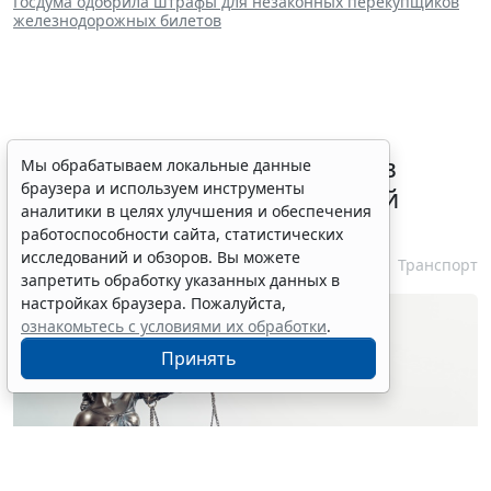
Госдума одобрила штрафы для незаконных перекупщиков
железнодорожных билетов
ВС РФ признал лишение прав
Мы обрабатываем локальные данные
браузера и используем инструменты
незаконным при неизвестной
аналитики в целях улучшения и обеспечения
личности водителя
работоспособности сайта, статистических
исследований и обзоров. Вы можете
7 августа 2026 16:37
Транспорт
запретить обработку указанных данных в
настройках браузера. Пожалуйста,
ознакомьтесь с условиями их обработки
.
Принять