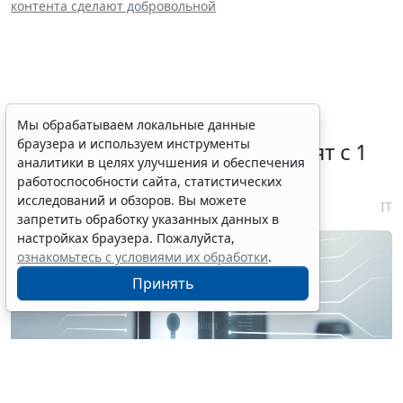
контента сделают добровольной
Правовую охрану цифровых
Мы обрабатываем локальные данные
браузера и используем инструменты
технологий в России расширят с 1
аналитики в целях улучшения и обеспечения
января 2027 года
работоспособности сайта, статистических
исследований и обзоров. Вы можете
7 августа 2026 18:04
IT
запретить обработку указанных данных в
настройках браузера. Пожалуйста,
ознакомьтесь с условиями их обработки
.
Принять