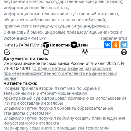
внутренний контроль
,
государственный контроль (надзор)
,
информационная безопасность
,
информационные технологии
,
искусственный интеллект
,
общественная безопасность
,
права потребителей
,
практические ситуации
,
текущая ситуация
,
физлица
,
финансовый рынок
,
цифровые права
,
юрлица
,
Банк России
Источник:
ГАРАНТ.РУ
Перепечатка
Читать ГАРАНТ.РУ в
Новости
и
Дзен
Документы по теме:
Информационное письмо Банка России от 9 июля 2025 г. №
ИН-016-13/91 "
О Кодексе этики в сфере разработки и
примененияискусственного интеллекта на финансовом
рынке
"
Читайте также:
Госдума приняла второй пакет мер по борьбе с
телефонными и интернет-мошенниками
Арбитражный суд оштрафовал компанию за использование
ИИ при составлении жалобы
Владимир Путин поручил обновить образовательные
стандарты с учетом ИИ
Владимир Путин поручил кабмину создать план внедрения
искусственного интеллекта
Маркировку созданного с помощью ИИ-технологий