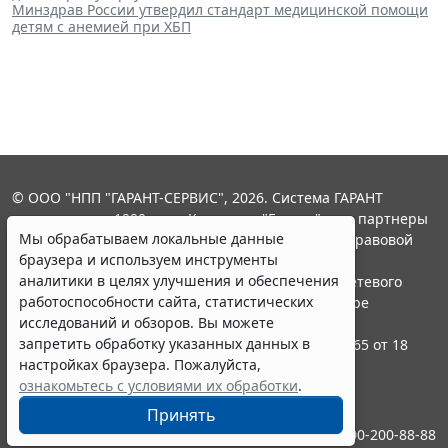
Минздрав России утвердил стандарт медицинской помощи
детям с анемией при ХБП
© ООО "НПП "ГАРАНТ-СЕРВИС", 2026. Система ГАРАНТ
выпускается с 1990 года. Компания "Гарант" и ее партнеры
Мы обрабатываем локальные данные
являются участниками Российской ассоциации правовой
браузера и используем инструменты
информации ГАРАНТ.
аналитики в целях улучшения и обеспечения
Портал ГАРАНТ.РУ зарегистрирован в качестве сетевого
работоспособности сайта, статистических
издания Федеральной службой по надзору в сфере
исследований и обзоров. Вы можете
связи,информационных технологий и массовых
запретить обработку указанных данных в
коммуникаций (Роскомнадзором), Эл № ФС77-58365 от 18
настройках браузера. Пожалуйста,
июня 2014 года.
ознакомьтесь с условиями их обработки
.
16+
Принять
Контакты
8-800-200-88-88