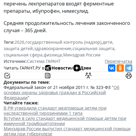
перечень лекпрепаратов входят ферментные
препараты, ибупрофен, нимесулид.
Средняя продолжительность лечения законченного
случая – 365 дней.
Теги:
2026
,
государственный контроль (надзор)
,
дети
,
защита детей
,
здравоохранение
,
социальная защита
,
социальная сфера
,
физлица
,
Минздрав России
Источник:
Система ГАРАНТ
Перепечатка
Читать ГАРАНТ.РУ в
Новости
и
Дзен
Документы по теме:
Федеральный закон от 21 ноября 2011 г. № 323-ФЗ "
Об
основах охраны здоровья граждан в Российской
Федерации
"
Читайте также:
В РФ утвердили стандарт медпомощи детям при
наследственной тирозинемии 1 типа
Вступил в силу стандарт медицинской помощи детям при
иммунной тромбоцитопении
Минздрав России выпустил стандарт медицинской помощи
детям при туберкулезе