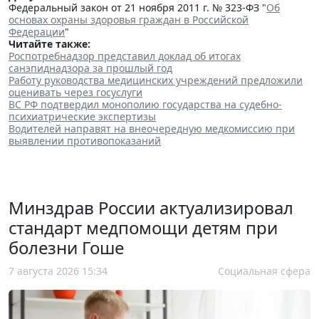
Федеральный закон от 21 ноября 2011 г. № 323-ФЗ "
Об
основах охраны здоровья граждан в Российской
Федерации
"
Читайте также:
Роспотребнадзор представил доклад об итогах
санэпиднадзора за прошлый год
Работу руководства медицинских учреждений предложили
оценивать через госуслуги
ВС РФ подтвердил монополию государства на судебно-
психиатрические экспертизы
Водителей направят на внеочередную медкомиссию при
выявлении противопоказаний
Минздрав России актуализировал
стандарт медпомощи детям при
болезни Гоше
7 августа 2026 15:34
Социальная сфера