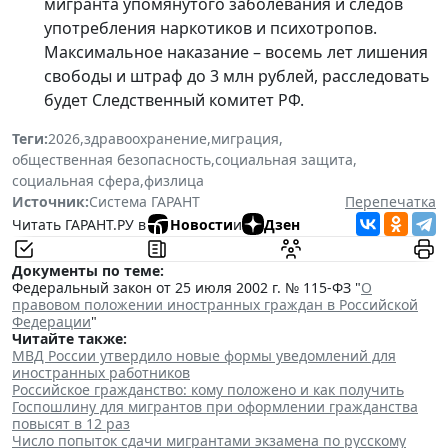
мигранта упомянутого заболевания и следов
употребления наркотиков и психотропов.
Максимальное наказание – восемь лет лишения
свободы и штраф до 3 млн рублей, расследовать
будет Следственный комитет РФ.
Теги:
2026
,
здравоохранение
,
миграция
,
общественная безопасность
,
социальная защита
,
социальная сфера
,
физлица
Источник:
Система ГАРАНТ
Перепечатка
Читать ГАРАНТ.РУ в
Новости
и
Дзен
Документы по теме:
Федеральный закон от 25 июля 2002 г. № 115-ФЗ "
О
правовом положении иностранных граждан в Российской
Федерации
"
Читайте также:
МВД России утвердило новые формы уведомлений для
иностранных работников
Российское гражданство: кому положено и как получить
Госпошлину для мигрантов при оформлении гражданства
повысят в 12 раз
Число попыток сдачи мигрантами экзамена по русскому