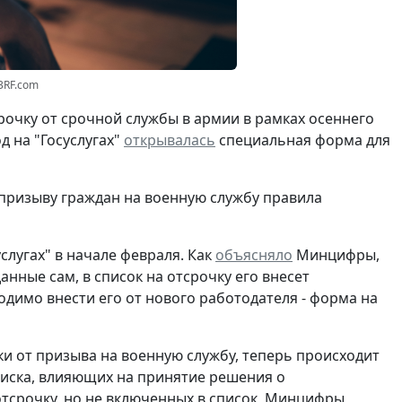
3RF.com
срочку от срочной службы в армии
в рамках осеннего
д на "Госуслугах"
открывалась
специальная форма для
 призыву граждан на военную службу правила
слугах" в начале февраля. Как
объясняло
Минцифры,
анные сам, в список на отсрочку его внесет
ходимо внести его от нового работодателя - форма на
и от призыва на военную службу, теперь происходит
писка, влияющих на принятие решения о
отсрочку, но не включенных в список, Минцифры