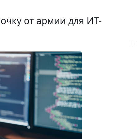
очку от армии для ИТ-
IT