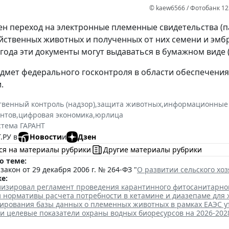
© kaew6566 / Фотобанк 12
н переход на электронные племенные свидетельства (п
йственных животных и полученных от них семени и эмбр
 года эти документы могут выдаваться в бумажном виде 
дмет федерального госконтроля в области обеспечения 
.
твенный контроль (надзор)
,
защита животных
,
информационные 
нтов
,
цифровая экономика
,
юрлица
стема ГАРАНТ
.РУ в
Новости
и
Дзен
ся на материалы рубрики
Другие материалы рубрики
о теме:
акон от 29 декабря 2006 г. № 264-ФЗ "
О развитии сельского хоз
е:
лизировал регламент проведения карантинного фитосанитарно
и нормативы расчета потребности в кетамине и диазепаме для
ирования базы данных о племенных животных в рамках ЕАЭС 
и целевые показатели охраны водных биоресурсов на 2026-202