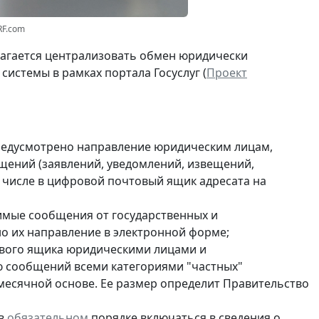
RF.com
лагается централизовать обмен юридически
стемы в рамках портала Госуслуг (
Проект
 предусмотрено направление юридическим лицам,
щений (заявлений, уведомлений, извещений,
 числе в цифровой почтовый ящик адресата на
чимые сообщения от государственных и
о их направление в электронной форме;
ового ящика юридическими лицами и
 сообщений всеми категориями "частных"
емесячной основе. Ее размер определит Правительство
 в
обязательном
порядке включаться в сведения о