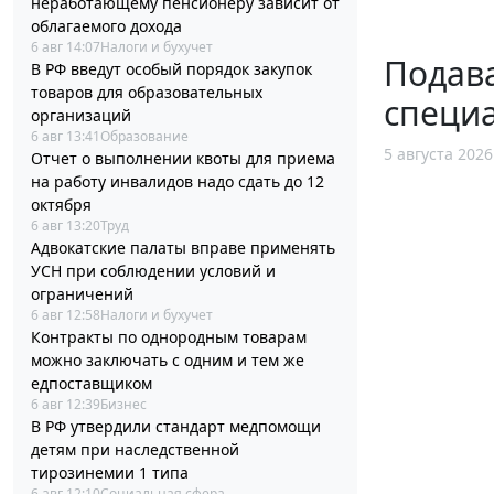
неработающему пенсионеру зависит от
облагаемого дохода
6 авг 14:07
Налоги и бухучет
Подава
В РФ введут особый порядок закупок
товаров для образовательных
специ
организаций
6 авг 13:41
Образование
5 августа 2026
Отчет о выполнении квоты для приема
на работу инвалидов надо сдать до 12
октября
6 авг 13:20
Труд
Адвокатские палаты вправе применять
УСН при соблюдении условий и
ограничений
6 авг 12:58
Налоги и бухучет
Контракты по однородным товарам
можно заключать с одним и тем же
едпоставщиком
6 авг 12:39
Бизнес
В РФ утвердили стандарт медпомощи
детям при наследственной
тирозинемии 1 типа
6 авг 12:10
Социальная сфера