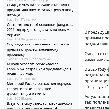
Скидку в 50% на эвакуацию машины
предложили ввести за быструю оплату
штрафа
6 авг 11:44
Транспорт
Статотчетность об основных фондах за
2026 год придется сдавать по новым
В предыдущи
формам
призыва
про
6 авг 11:19
Бюджетный учет
подачи заяв
Суд поддержал снижение работнику
премии к профессиональному
Однако в св
празднику
изменились.
6 авг 10:58
Судебная практика
Бензин экологических классов
В 2026 году
Евро-2/3/4 разрешили продавать до 1
июля 2027 года
подать заяв
6 авг 10:33
Транспорт
организация
Минстрой России разъяснил порядок
"Госуслугах
корректировки проектной
документации и сметы
Актуализаци
6 авг 10:04
Бизнес
так: получи
Вступил в силу стандарт медицинской
предоставле
помощи детям при иммунной