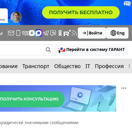
м
Войти
Eng
Перейти в систему ГАРАНТ
ование
Транспорт
Общество
IT
Профессия
П
 юридически значимыми сообщениями