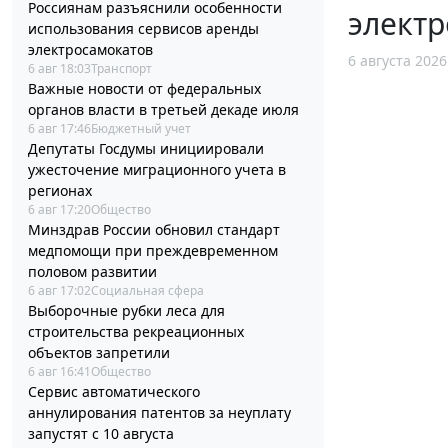
Россиянам разъяснили особенности
элект
использования сервисов аренды
электросамокатов
6 августа 2026
6 авг 18:03
Транспорт
Важные новости от федеральных
органов власти в третьей декаде июля
6 авг 17:46
Бюджетный учет
Депутаты Госдумы инициировали
ужесточение миграционного учета в
регионах
6 авг 17:20
Общество
Минздрав России обновил стандарт
медпомощи при преждевременном
половом развитии
6 авг 17:02
Социальная сфера
Выборочные рубки леса для
строительства рекреационных
объектов запретили
6 авг 16:41
Общество
Сервис автоматического
аннулирования патентов за неуплату
запустят с 10 августа