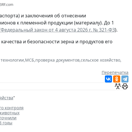
3RF.com
аспорта) и заключения об отнесении
ионов к племенной продукции (материалу). До 1
(
Федеральный закон от 4 августа 2026 г. № 321-ФЗ
).
качества и безопасности зерна и продуктов его
технологии
,
МСБ
,
проверка документов
,
сельское хозяйство
,
Перепечатка
яйства
"
го контроля
 животных
уточнили
8 годы