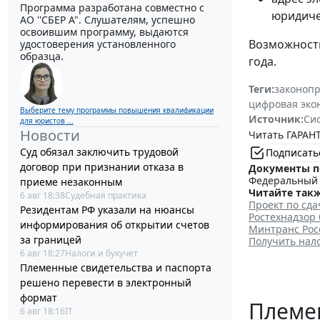
Программа разработана совместно с
юридиче
АО ''СБЕР А". Слушателям, успешно
освоившим программу, выдаются
Возможность
удостоверения установленного
образца.
года.
Теги:
законоп
цифровая эко
Выберите тему программы повышения квалификации
Источник:
Си
для юристов ...
Новости
Читать ГАРАНТ
Суд обязал заключить трудовой
Подписать
договор при признании отказа в
Документы п
Федеральный з
приеме незаконным
Читайте такж
6 авг 18:38
Судебная практика
Проект по сда
Резидентам РФ указали на нюансы
Ростехнадзор 
информирования об открытии счетов
Минтранс Рос
за границей
Получить нало
6 авг 18:27
Налоги и бухучет
Племенные свидетельства и паспорта
решено перевести в электронный
формат
Племен
6 авг 18:16
IT