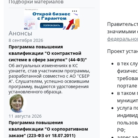
Подборки материалов
Правительст
значимыми с
Анонсы
федеральног
8 сентября 2026
Программа повышения
Проект уста
квалификации "О контрактной
системе в сфере закупок" (44-ФЗ)"
в тех с
Об актуальных изменениях в КС
физичес
узнаете, став участником программы,
разработанной совместно с АО ''СБЕР
требова
А". Слушателям, успешно освоившим
портале 
программу, выдаются удостоверения
установленного образца.
в таком
муницип
услуга 
индивид
11 августа 2026
пользов
Программа повышения
квалификации "О корпоративном
РФ;
заказе" (223-ФЗ от 18.07.2011)
адрес эл