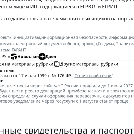
ском лице и ИП, содержащиеся в ЕГРЮЛ и ЕГРИП.
 создания пользователями почтовых ящиков на портал
роекты
,
инициативы
,
информационная безопасность
,
информацио
номика
,
электронный документооборот
,
юрлица
,
Госдума
,
Правите
стема ГАРАНТ
.РУ в
Новости
и
Дзен
ся на материалы рубрики
Другие материалы рубрики
о теме:
акон от 17 июля 1999 г. № 176-ФЗ "
О почтовой связи
"
е:
че отчетности через сайт ФНС России продлили до 1 июля 2027 
будет вести реестр деклараций промбезопасности в электронн
сии определил случаи оформления перевозочных документов н
говое уведомление через госуслуги с 1 августа станет проще
ные свидетельства и паспорт