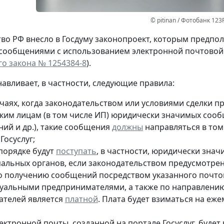
© pitinan / Фотобанк 123
во РФ внесло в Госдуму законопроект, которым предпо
ообщениями с использованием электронной почтовой си
о закона № 1254384-8
).
навливает, в частности, следующие правила:
лучаях, когда законодательством или условиями сделки
ким лицам (в том числе ИП) юридически значимых сооб
ний и др.), такие сообщения
должны
направляться в том
Госуслуг;
 порядке будут
поступать
, в частности, юридически зна
альных органов, если законодательством предусмотрен
по получению сообщений посредством указанного почт
уальными предпринимателями, а также по направлению
ателей является
платной
. Плата будет взиматься на еж
ектронной почты, созданной на портале Госуслуг, будет