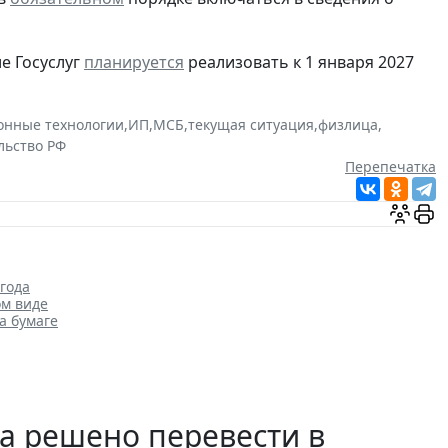
е Госуслуг
планируется
реализовать к 1 января 2027
нные технологии
,
ИП
,
МСБ
,
текущая ситуация
,
физлица
,
льство РФ
Перепечатка
года
ом виде
а бумаге
а решено перевести в