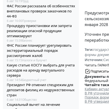
6 авг 16:19
Труд
ФАС России рассказала об особенностях
внеплановых проверок заказчиков по
Предусмотре
44-ФЗ
сельскохозя
6 авг 16:00
Проверки
января 2028
Процедуру приостановки или запрета
реализации опасной продукции
Уточнен пре
оптимизируют
переработки
6 авг 15:39
Бизнес
ФНС России планирует урегулировать
Теги:
государс
экстерриториальный порядок
формы докуме
рассмотрения жалоб
Источник:
Си
6 авг 15:15
Налоги и бухучет
Какую статью КОСГУ выбрать для учета
Читать ГАРАНТ
расходов на аренду виртуального
Подписать
сервера
Документы п
6 авг 14:54
Бюджетный учет
Федеральный з
Президент РФ отменил спецрежим для
Читайте такж
Кабмин актуа
депозитов физлиц из недружественных
В РФ уточнил
стран
Порядок форм
6 авг 14:31
Общество
В РФ утвердил
Социальный вычет на лечение