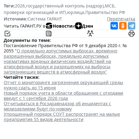
Теги:
2026
,
государственный контроль (надзор)
,
МСБ
,
проверки организаций и ИП
,
юрлица
,
Правительство РФ
Источник:
Система ГАРАНТ
Перепечатка
Читать ГАРАНТ.РУ в
Новости
и
Дзен
Документы по теме:
Постановление Правительства РФ от 9 декабря 2020 г. №
2055 "
О предельно допустимых выбросах, временно
разрешенных выбросах, предельно допустимых
нормативах вредных физических воздействий на
атмосферный воздух и разрешениях на выбросы
загрязняющих веществ в атмосферный воздух"
Читайте также:
Отчет о мониторинге загрязнения окружающей среды
нужно сдать до 15 июня
Новый порядок учета в области обращения с отходами
введут с 1 сентября 2026 года
Отчитываться в Росздравнадзор об инцидентах с
медизделиями будут по-новому
Упрощенный порядок СОУТ распространят на малые
предприятия 55 видов деятельности