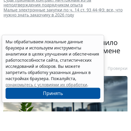
неподтверждения подрядчиком опыта
Малые электронные закупки по ч. 14 ст. 93 44-ФЗ: все, что
нужно знать заказчику в 2026 году
Минприроды России разъяснило
Мы обрабатываем локальные данные
браузера и используем инструменты
алгоритм действия КЭР при смене
аналитики в целях улучшения и обеспечения
категории объекта
работоспособности сайта, статистических
исследований и обзоров. Вы можете
4 августа 2026 11:21
Проверки
запретить обработку указанных данных в
настройках браузера. Пожалуйста,
ознакомьтесь с условиями их обработки
.
Принять