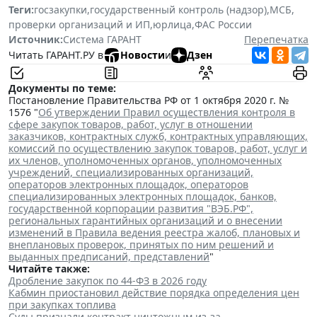
Теги:
госзакупки
,
государственный контроль (надзор)
,
МСБ
,
проверки организаций и ИП
,
юрлица
,
ФАС России
Источник:
Система ГАРАНТ
Перепечатка
Читать ГАРАНТ.РУ в
Новости
и
Дзен
Документы по теме:
Постановление Правительства РФ от 1 октября 2020 г. №
1576 "
Об утверждении Правил осуществления контроля в
сфере закупок товаров, работ, услуг в отношении
заказчиков, контрактных служб, контрактных управляющих,
комиссий по осуществлению закупок товаров, работ, услуг и
их членов, уполномоченных органов, уполномоченных
учреждений, специализированных организаций,
операторов электронных площадок, операторов
специализированных электронных площадок, банков,
государственной корпорации развития "ВЭБ.РФ",
региональных гарантийных организаций и о внесении
изменений в Правила ведения реестра жалоб, плановых и
внеплановых проверок, принятых по ним решений и
выданных предписаний, представлений
"
Читайте также:
Дробление закупок по 44-ФЗ в 2026 году
Кабмин приостановил действие порядка определения цен
при закупках топлива
Суды признали контракт ничтожным из-за