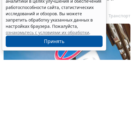
аналитики в целях улучшения и обеспечения
быструю оплату штрафа
работоспособности сайта, статистических
исследований и обзоров. Вы можете
6 августа 2026 11:44
Транспорт
Выбор редакции
запретить обработку указанных данных в
настройках браузера. Пожалуйста,
ознакомьтесь с условиями их обработки
.
Принять
© aksenovko / Фотобанк 123RF.com
Депутаты выступили с инициативой,
предусматривающей возможность уплачивать
половину от суммы стоимости перемещения и
хранения задержанного ТС при условии оплаты