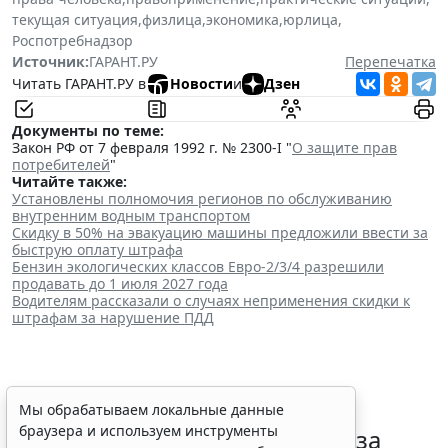
текущая ситуация
,
физлица
,
экономика
,
юрлица
,
Роспотребнадзор
Источник:
ГАРАНТ.РУ
Перепечатка
Читать ГАРАНТ.РУ в
Новости
и
Дзен
Документы по теме:
Закон РФ от 7 февраля 1992 г. № 2300-I "
О защите прав
потребителей
"
Читайте также:
Установлены полномочия регионов по обслуживанию
внутренним водным транспортом
Скидку в 50% на эвакуацию машины предложили ввести за
быструю оплату штрафа
Бензин экологических классов Евро-2/3/4 разрешили
продавать до 1 июля 2027 года
Водителям рассказали о случаях неприменения скидки к
штрафам за нарушение ПДД
Скидку в 50% на эвакуацию
Мы обрабатываем локальные данные
браузера и используем инструменты
машины предложили ввести за