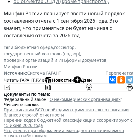
об объектах ОЦДИ (кроме транспорта).
Минфин России планирует ввести новый порядок
составления отчета с 1 сентября 2026 года. Это
значит, что применяться он будет начиная с
составления отчета за 2026 год.
Теги:
бюджетная сфера
,
госсектор
,
государственный контроль (надзор)
,
проверки организаций и ИП
,
формы документов
,
Минфин России
Источник:
Система ГАРАНТ
Перепечатка
Читать ГАРАНТ.РУ в
Новости
и
Дзен
Документы по теме:
Федеральный закон "
О некоммерческих организациях
"
Читайте также:
При списании БСО необходимо применять акт о списании
бланков строгой отчетности
Перечни кодов бюджетной классификации скорректируют с
15 июня 2026 года
Что учесть при оформлении ежегодного оплачиваемого
отпуска работникам