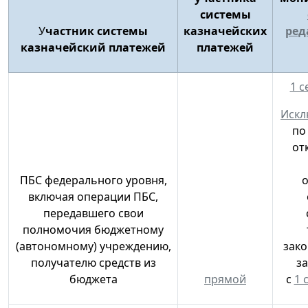
системы
У
частник системы
казначейских
ред
казначейский платежей
платежей
1 с
Искл
по
от
ПБС федерального уровня,
о
включая операции ПБС,
передавшего свои
полномочия бюджетному
(автономному) учреждению,
зако
получателю средств из
з
бюджета
прямой
с
1 