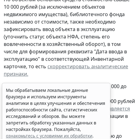
10 000 рублей (за исключением объектов
недвижимого имущества), библиотечного фонда
независимо от стоимости
, также необходимо
зафиксировать ввод объекта в эксплуатацию
(уточнить статус объекта НФА, степень его
вовлеченности в хозяйственный оборот), в том
числе для формирования реквизита "Дата ввода в
эксплуатацию" в соответствующей Инвентарной
карточке, то есть
скорректировать аналитические
признаки.
А в отношении
объектов стоимостью от 10 000 до
Мы обрабатываем локальные данные
100 000 рублей включительно или объект
браузера и используем инструменты
библиотечного фонда стоимостью до 100 000 рублей
аналитики в целях улучшения и обеспечения
включительно
факт ввода в эксплуатацию
является
работоспособности сайта, статистических
еще и основанием
для начисления амортизации в
исследований и обзоров. Вы можете
запретить обработку указанных данных в
размере 100% первоначальной стоимости.
настройках браузера. Пожалуйста,
Вместе с тем основные средства стоимостью до
ознакомьтесь с условиями их обработки
.