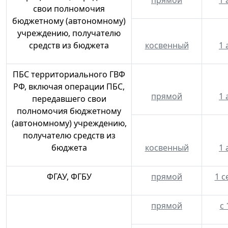
свои полномочия
бюджетному (автономному)
учреждению, получателю
средств из бюджета
косвенный
1 
ПБС территориального ГВФ
РФ, включая операции ПБС,
прямой
1 
передавшего свои
полномочия бюджетному
(автономному) учреждению,
получателю средств из
бюджета
косвенный
1 
ФГАУ, ФГБУ
прямой
1 с
прямой
с 