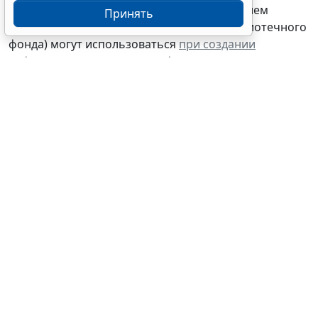
10 000 рублей включительно (за исключением
Принять
объектов недвижимого имущества и библиотечного
фонда) могут использоваться
при создании
нефинансовых активов
или
формировать
фактическую стоимость
(себестоимость) при
изготовлении готовой продукции, выполнении
работ, оказании услуг учреждением. В таком случае
речь, как правило, идет
о прекращении признания
объекта основных средств
, поскольку он больше не
соответствует понятию "
основное средство
", и
условия
его признания в составе основных средств
не выполняются. Соответственно, осуществляется
списание объекта с балансового учета, при этом
согласно
Допустимым бухгалтерским записям
следует оформить Акт о списании объектов
нефинансовых активов (кроме транспортных
средств) (
ф. 0510454
).
Таким образом, в целях корректного применения