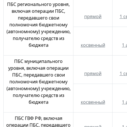
ПБС регионального уровня,
включая операции ПБС,
прямой
1 с
передавшего свои
полномочия бюджетному
(автономному) учреждению,
получателю средств из
бюджета
косвенный
1 
ПБС муниципального
уровня, включая операции
прямой
1 с
ПБС, передавшего свои
полномочия бюджетному
(автономному) учреждению,
получателю средств из
бюджета
косвенный
1 
ПБС ГВФ РФ, включая
операции ПБС, передавшего
прямой
1 