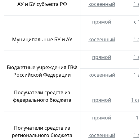
АУ и БУ субъекта РФ
косвенный
1 
прямой
с 
Муниципальные БУ и АУ
косвенный
1 
прямой
1 
Бюджетные учреждения ГВФ
Российской Федерации
косвенный
1 
Получатели средств из
федерального бюджета
прямой
1 с
прямой
1
Получатели средств из
регионального бюджета
косвенный
1 