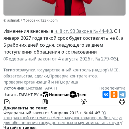
© astimak / Фотобанк 123RF.com
Изменения внесены в
ч. 8 ст. 93 Закона № 44-ФЗ
. С 1
января 2027 года такой срок будет составлять не 8, а
5 рабочих дней со дня, следующего за днем
поступления обращения о согласовании
(
Федеральный закон от 4 августа 2026 г. № 279-ФЗ
).
Теги:
госзакупки
,
государственный контроль (надзор)
,
МСБ
,
обязательства, сделки
,
Проверка контрагентов
,
проверки организаций и ИП
,
юрлица
Источник:
Система ГАРАНТ
Перепечатка
Читать ГАРАНТ.РУ в
Новости
и
Дзен
Документы по теме:
Федеральный закон от 5 апреля 2013 г. № 44-ФЗ "
О
контрактной системе в сфере закупок товаров, работ, услуг
для обеспечения государственных и муниципальных нужд
"
Читайте также: