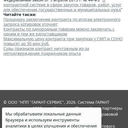
контрактной системе в сфере закупок товаров, работ, услуг
для обеспечения государственных и муниципальных нужд
"
Читайте также:
Процедуру заключения контракта по итогам электронного
запроса котировок уточнят
Контракты по однородным товарам можно заключать с
одним и тем же едпоставщиком
Максимальную цену контракта при закупках у СМП и СОНО
повысят до 30 млн руб.
Суды признали контракт ничтожным из-за
неподтверждения подрядчиком опыта
© ООО "НПП "ГАРАНТ-СЕРВИС", 2026. Система ГАРАНТ
выпускается с 1990 года. Компания "Гарант" и ее партнеры
Мы обрабатываем локальные данные
являются участниками Российской ассоциации правовой
браузера и используем инструменты
информации ГАРАНТ.
аналитики в целях улучшения и обеспечения
Портал ГАРАНТ.РУ зарегистрирован в качестве сетевого