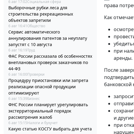
6 авг 17:02
Социальная сфера
права потре
Выборочные рубки леса для
строительства рекреационных
Как отмечае
объектов запретили
6 авг 16:41
Общество
осмотре
Сервис автоматического
провест
аннулирования патентов за неуплату
убедить
запустят с 10 августа
6 авг 16:19
Труд
при нал
ФАС России рассказала об особенностях
аренды.
внеплановых проверок заказчиков по
44-ФЗ
После завер
6 авг 16:00
Проверки
подтвердить
Процедуру приостановки или запрета
банковской 
реализации опасной продукции
оптимизируют
запроси
6 авг 15:39
Бизнес
отправи
ФНС России планирует урегулировать
сохрани
экстерриториальный порядок
рассмотрения жалоб
и другие
6 авг 15:15
Налоги и бухучет
при отк
Какую статью КОСГУ выбрать для учета
нарушен