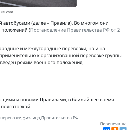
23RF.com
 автобусами (далее – Правила). Во многом они
х положений (
Постановление Правительства РФ от 2
городные и междугородные перевозки, но и на
 применительно к организованной перевозке группы
е введен режим военного положения,
вующими и новыми Правилами, в ближайшее время
 подготовкой.
 перевозки
,
физлица
,
Правительство РФ
Перепечатка