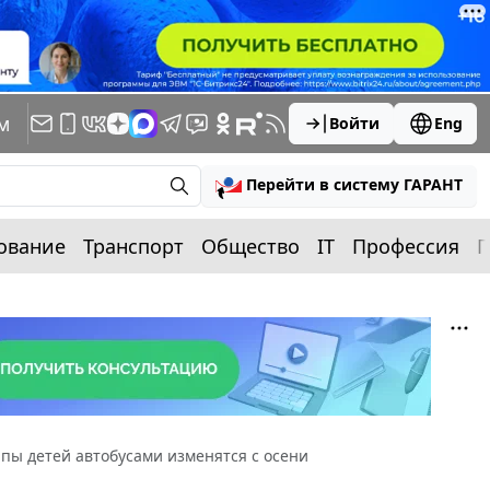
м
Войти
Eng
Перейти в систему ГАРАНТ
ование
Транспорт
Общество
IT
Профессия
П
пы детей автобусами изменятся с осени