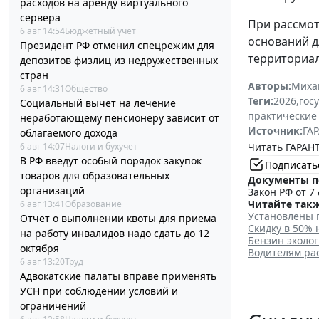
расходов на аренду виртуального
сервера
При рассмот
6 авг 14:54
Бюджетный учет
оснований д
Президент РФ отменил спецрежим для
территориал
депозитов физлиц из недружественных
стран
Авторы:
Миха
6 авг 14:31
Общество
Теги:
2026
,
гос
Социальный вычет на лечение
практические
неработающему пенсионеру зависит от
Источник:
ГАР
облагаемого дохода
Читать ГАРАНТ
6 авг 14:07
Налоги и бухучет
В РФ введут особый порядок закупок
Подписать
товаров для образовательных
Документы п
организаций
Закон РФ от 7 
Читайте такж
6 авг 13:41
Образование
Установлены 
Отчет о выполнении квоты для приема
Скидку в 50%
на работу инвалидов надо сдать до 12
Бензин эколог
октября
Водителям ра
6 авг 13:20
Труд
Адвокатские палаты вправе применять
УСН при соблюдении условий и
ограничений