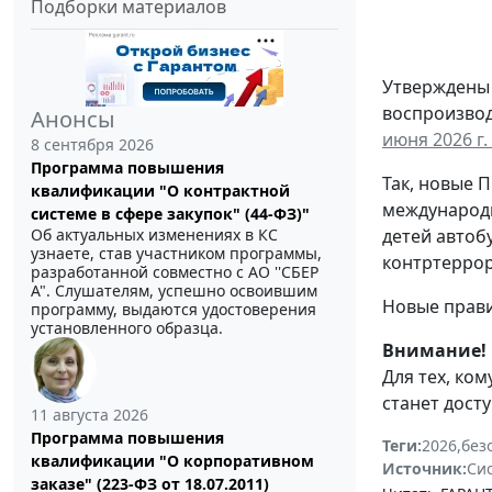
Подборки материалов
Утверждены
воспроизво
Анонсы
июня 2026 г.
8 сентября 2026
Программа повышения
Так, новые 
квалификации "О контрактной
международн
системе в сфере закупок" (44-ФЗ)"
Об актуальных изменениях в КС
детей автоб
узнаете, став участником программы,
контртеррор
разработанной совместно с АО ''СБЕР
А". Слушателям, успешно освоившим
Новые правил
программу, выдаются удостоверения
установленного образца.
Внимание!
Для тех, ко
станет дост
11 августа 2026
Программа повышения
Теги:
2026
,
без
квалификации "О корпоративном
Источник:
Си
заказе" (223-ФЗ от 18.07.2011)