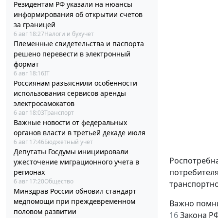
Резидентам РФ указали на нюансы
информирования об открытии счетов
за границей
6 авг 18:27
Налоги и бухучет
Племенные свидетельства и паспорта
решено перевести в электронный
формат
6 авг 18:16
IT
Россиянам разъяснили особенности
использования сервисов аренды
электросамокатов
6 авг 18:03
Транспорт
Важные новости от федеральных
органов власти в третьей декаде июля
6 авг 17:46
Бюджетный учет
Депутаты Госдумы инициировали
Роспотребна
ужесточение миграционного учета в
потребителя
регионах
6 авг 17:20
Общество
транспортно
Минздрав России обновил стандарт
медпомощи при преждевременном
Важно помни
половом развитии
16
Закона РФ 