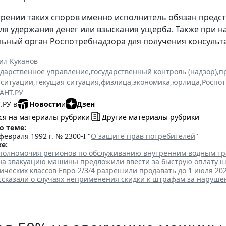
рении таких споров именно исполнитель обязан предс
ля удержания денег или взыскания ущерба. Также при 
ьный орган Роспотребнадзора для получения консульт
ил Куканов
ударственное управление
,
государственный контроль (надзор)
,
п
 ситуации
,
текущая ситуация
,
физлица
,
экономика
,
юрлица
,
Роспо
АНТ.РУ
.РУ в
Новости
и
Дзен
ся на материалы рубрики
Другие материалы рубрики
о теме:
февраля 1992 г. № 2300-I "
О защите прав потребителей
"
е:
полномочия регионов по обслуживанию внутренним водным т
 на эвакуацию машины предложили ввести за быструю оплату 
ических классов Евро-2/3/4 разрешили продавать до 1 июля 202
ссказали о случаях неприменения скидки к штрафам за наруш