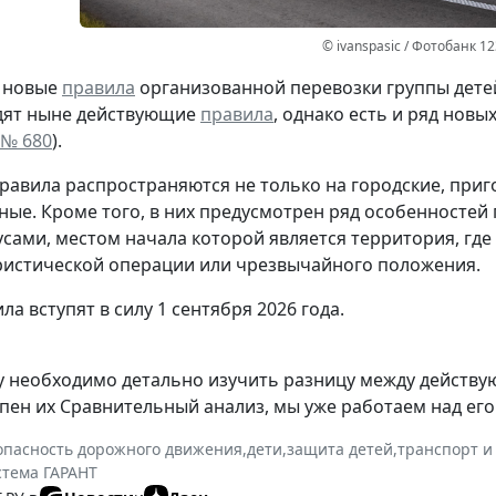
© ivanspasic / Фотобанк 1
 новые
правила
организованной перевозки группы детей
дят ныне действующие
правила
, однако есть и ряд новы
 № 680
).
Правила распространяются не только на городские, при
ые. Кроме того, в них предусмотрен ряд особенностей
усами, местом начала которой является территория, гд
истической операции или чрезвычайного положения.
а вступят в силу 1 сентября 2026 года.
му необходимо детально изучить разницу между дейст
упен их Сравнительный анализ, мы уже работаем над его
опасность дорожного движения
,
дети
,
защита детей
,
транспорт и
стема ГАРАНТ