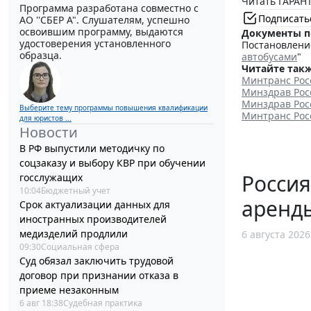
Читать ГАРАНТ
Программа разработана совместно с
Подписать
АО ''СБЕР А". Слушателям, успешно
освоившим программу, выдаются
Документы п
удостоверения установленного
Постановление
образца.
автобусами
"
Читайте такж
Минтранс Рос
Минздрав Рос
Минздрав Рос
Выберите тему программы повышения квалификации
Минтранс Рос
для юристов ...
Новости
В РФ выпустили методичку по
соцзаказу и выбору КВР при обучении
Россия
госслужащих
10:04
Бюджетный учет
аренд
Срок актуализации данных для
иностранных производителей
медизделий продлили
6 августа 2026
09:30
Социальная сфера
Суд обязал заключить трудовой
договор при признании отказа в
приеме незаконным
6 авг 18:38
Судебная практика