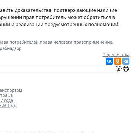
тавить доказательства, подтверждающие наличие
нарушении прав потребитель может обратиться в
ации и реализации предусмотренных полномочий.
рава потребителей
,
права человека
,
правоприменение
,
требнадзор
Перепечатка
ранспортом
штрафа
7 года
ение ПДД