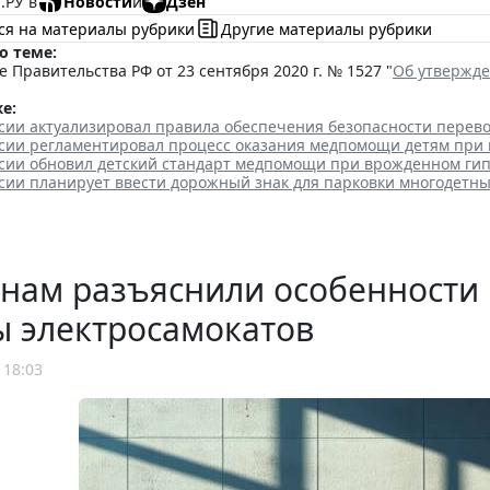
.РУ в
Новости
и
Дзен
ся на материалы рубрики
Другие материалы рубрики
о теме:
 Правительства РФ от 23 сентября 2020 г. № 1527 "
Об утвержде
е:
сии актуализировал правила обеспечения безопасности перево
сии регламентировал процесс оказания медпомощи детям при
сии обновил детский стандарт медпомощи при врожденном ги
сии планирует ввести дорожный знак для парковки многодетны
нам разъяснили особенности
ы электросамокатов
 18:03