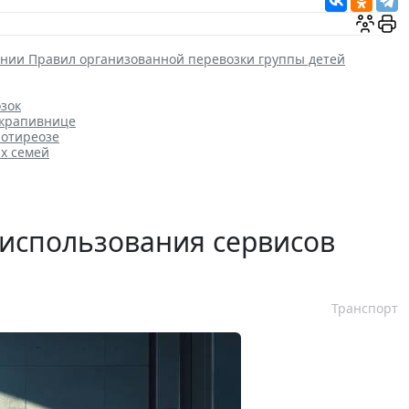
нии Правил организованной перевозки группы детей
зок
 крапивнице
потиреозе
х семей
 использования сервисов
Транспорт