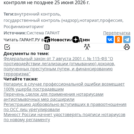
контроля не позднее 25 июня 2026 г.
Теги:
внутренний контроль
,
государственный контроль (надзор)
,
нотариат
,
профессия
,
Росфинмониторинг
Источник:
Система ГАРАНТ
Перепечатка
Читать ГАРАНТ.РУ в
Новости
и
Дзен
Документы по теме:
Федеральный закон от 7 августа 2001 г. № 115-ФЗ "О
противодействии легализации (отмыванию) доходов,
полученных преступным путем, и финансированию
терроризма"
Читайте также:
Нотариус в случае профессиональной ошибки возмещает
100% ущерба пострадавшим
Перечень сделок для применения нотариусами
антиотмывочных мер расширили
Регистрацию добровольно вступивших в правоотношения
по ОСС лиц урегулировали
Минюст России начнет удостоверять подписи нотариусов
по новому регламенту