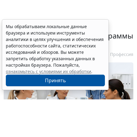
Минздрав России выпустил
Мы обрабатываем локальные данные
браузера и используем инструменты
очередные типовые доппрограммы
аналитики в целях улучшения и обеспечения
профпереподготовки
работоспособности сайта, статистических
исследований и обзоров. Вы можете
29 июля 2026 15:39
Профессия
запретить обработку указанных данных в
настройках браузера. Пожалуйста,
ознакомьтесь с условиями их обработки
.
Принять