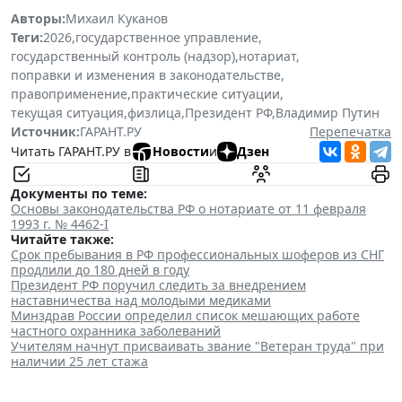
Авторы:
Михаил Куканов
Теги:
2026
,
государственное управление
,
государственный контроль (надзор)
,
нотариат
,
поправки и изменения в законодательстве
,
правоприменение
,
практические ситуации
,
текущая ситуация
,
физлица
,
Президент РФ
,
Владимир Путин
Источник:
ГАРАНТ.РУ
Перепечатка
Читать ГАРАНТ.РУ в
Новости
и
Дзен
Документы по теме:
Основы законодательства РФ о нотариате от 11 февраля
1993 г. № 4462-I
Читайте также:
Срок пребывания в РФ профессиональных шоферов из СНГ
продлили до 180 дней в году
Президент РФ поручил следить за внедрением
наставничества над молодыми медиками
Минздрав России определил список мешающих работе
частного охранника заболеваний
Учителям начнут присваивать звание "Ветеран труда" при
наличии 25 лет стажа