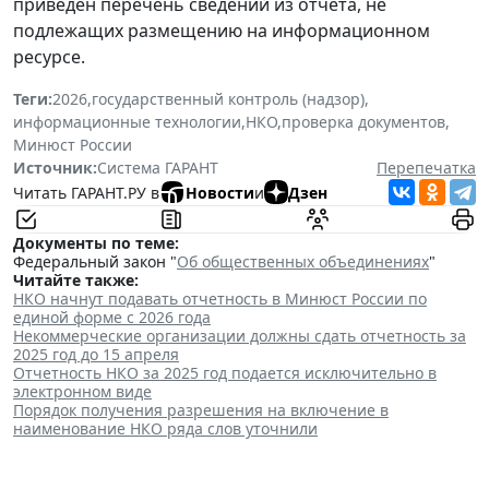
приведен перечень сведений из отчета,
не
подлежащих
размещению на информационном
ресурсе.
Теги:
2026
,
государственный контроль (надзор)
,
информационные технологии
,
НКО
,
проверка документов
,
Минюст России
Источник:
Система ГАРАНТ
Перепечатка
Читать ГАРАНТ.РУ в
Новости
и
Дзен
Документы по теме:
Федеральный закон "
Об общественных объединениях
"
Читайте также:
НКО начнут подавать отчетность в Минюст России по
единой форме с 2026 года
Некоммерческие организации должны сдать отчетность за
2025 год до 15 апреля
Отчетность НКО за 2025 год подается исключительно в
электронном виде
Порядок получения разрешения на включение в
наименование НКО ряда слов уточнили