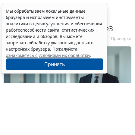
ФАС России рассказала об
Мы обрабатываем локальные данные
браузера и используем инструменты
особенностях внеплановых
аналитики в целях улучшения и обеспечения
проверок заказчиков по 44-ФЗ
работоспособности сайта, статистических
исследований и обзоров. Вы можете
6 августа 2026 16:00
Проверки
запретить обработку указанных данных в
настройках браузера. Пожалуйста,
ознакомьтесь с условиями их обработки
.
Принять
© siraphol / Фотобанк 123RF.com
Авторы письма отметили, что контрольный орган