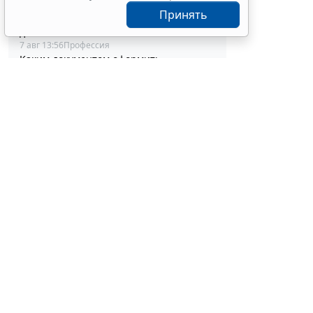
Совет ФПА РФ утвердил новые
Принять
разъяснения по вопросам адвокатской
деятельности
7 авг 13:56
Профессия
Каким документом оформить
реклассификацию задолженности
подотчетного лица
7 авг 13:37
Бюджетный учет
Определены особенности включения
частных медорганизаций в реестр
системы ОМС
7 авг 13:19
Социальная сфера
Спецрежим НПД вправе применять
несовершеннолетние в возрасте от 14
С указанной
до 18 лет
2026 г. № 27
7 авг 12:58
Налоги и бухучет
При госрегистрации судна определят
увеличе
соответствие идентифицирующим
ст. 22 З
признакам
работы, 
7 авг 12:34
Транспорт
В Госдуме предложили заменить ЕГЭ
замена п
аттестацией в форме государственного
качеств