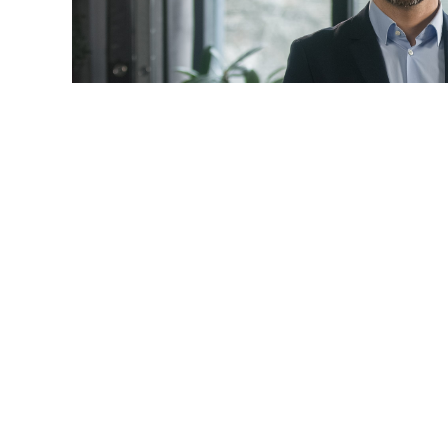
© mayaporto / Фотобанк 1
 даты
ч. 1 ст. 95 Закона № 44-ФЗ
будет дополнена новыми 
9-ФЗ
):
ние по предложению заказчика максимального значения
акона № 44-ФЗ
) не более чем на 10%, но без изменения 
услуги и без изменения иных существенных условий кон
редусмотренных контрактом товара, работы, услуги на т
енные характеристики, эксплуатационные характеристи