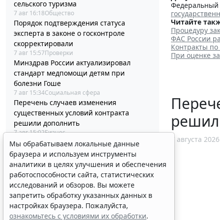
сельского туризма
Федеральный з
государствен
7 авг 16:18
Общество
Читайте такж
Порядок подтверждения статуса
Процедуру зак
эксперта в законе о госконтроле
ФАС России ра
скорректировали
Контракты по
7 авг 15:57
Проверки
При оценке з
Минздрав России актуализировал
стандарт медпомощи детям при
болезни Гоше
7 авг 15:34
Социальная сфера
Перече
Перечень случаев изменения
существенных условий контракта
решил
решили дополнить
7 авг 15:02
Бизнес
7 августа 2026
Гражданам напомнили о порядке
Мы обрабатываем локальные данные
налогообложения нежилых объектов на
браузера и используем инструменты
участках ИЖС
аналитики в целях улучшения и обеспечения
7 авг 14:45
Налоги и бухучет
работоспособности сайта, статистических
Минцифры России не собирается
исследований и обзоров. Вы можете
вводить ограничения на доступ детей в
запретить обработку указанных данных в
соцсети
настройках браузера. Пожалуйста,
7 авг 14:20
Общество
ознакомьтесь с условиями их обработки
.