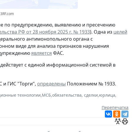
23RF.com
ме по предупреждению, выявлению и пресечению
льства РФ от 28 ноября 2025 г. №
1933
). Одна из
целей
ерального антимонопольного органа с
онном виде для анализа признаков нарушения
едупреждению
является
ФАС.
ействует с единой информационной системой в
 и ГИС "Торги",
определены
Положением № 1933.
ионные технологии
,
МСБ
,
обязательства, сделки
,
юрлица
,
Перепечатка