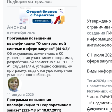
Подборки материалов
Утверждено
Анонсы
ограничива
создания
ГИ
8 сентября 2026
Программа повышения
информацион
квалификации "О контрактной
антимонопо
системе в сфере закупок" (44-ФЗ)"
Об актуальных изменениях в КС
С 1 июля 20
узнаете, став участником программы,
сфере закупо
разработанной совместно с АО ''СБЕР
А". Слушателям, успешно освоившим
программу, выдаются удостоверения
Виды информ
установленного образца.
Теги:
2026
,
гос
Правительств
Источник:
Си
11 августа 2026
Читать ГАРАНТ
Программа повышения
Подписать
квалификации "О корпоративном
Документы п
заказе" (223-ФЗ от 18.07.2011)