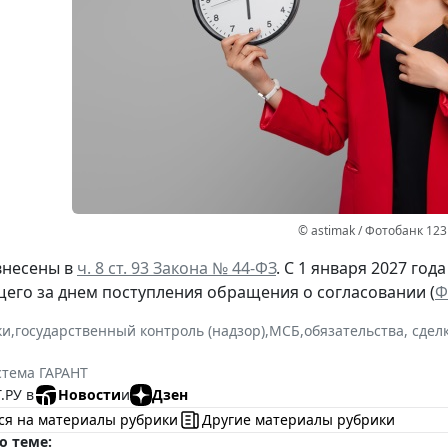
© astimak / Фотобанк 12
внесены в
ч. 8 ст. 93 Закона № 44-ФЗ
. С 1 января 2027 год
щего за днем поступления обращения о согласовании (
Ф
ки
,
государственный контроль (надзор)
,
МСБ
,
обязательства, сдел
стема ГАРАНТ
.РУ в
Новости
и
Дзен
ся на материалы рубрики
Другие материалы рубрики
о теме: