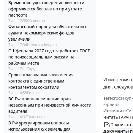
Временное удостоверение личности
оформляется бесплатно при утрате
паспорта
7 авг 17:55
Общество
Финансовый порог для обязательного
аудита некоммерческих фондов
увеличили
7 авг 17:36
Налоги и бухучет
С 1 февраля 2027 года заработает ГОСТ
по психосоциальным рискам на
рабочем месте
7 авг 17:11
Труд
Срок согласования заключения
Изменения 
контракта с единственным
дня, следую
контрагентом сократили
7 авг 16:55
Бизнес
Теги:
госзакуп
ВС РФ признал лишение прав
юрлица
незаконным при неизвестной личности
Источник:
Си
водителя
Читать ГАРАНТ
7 авг 16:37
Транспорт
В РФ урегулировали вопросы
Подписать
использования с/х земель для
Документы п