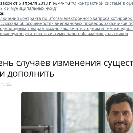
акон от 5 апреля 2013 г. № 44-ФЗ "
О контрактной системе в сфе
ных и муниципальных нужд
"
е:
лючения контракта по итогам электронного запроса котировок
ссказала об особенностях внеплановых проверок заказчиков п
 однородным товарам можно заключать с одним и тем же едпо
аявок нужно учитывать системы налогообложения участников
нь случаев изменения сущест
и дополнить
 15:02