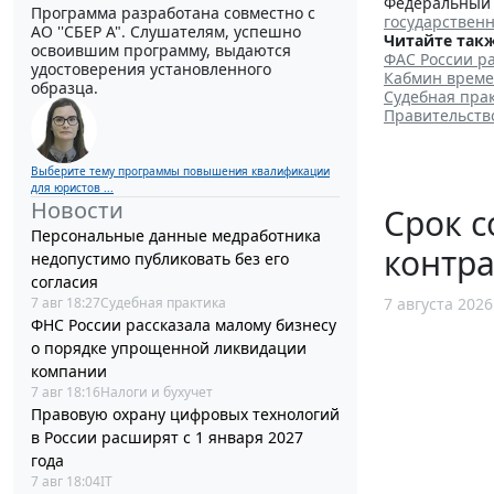
Федеральный з
Программа разработана совместно с
государствен
АО ''СБЕР А". Слушателям, успешно
Читайте такж
освоившим программу, выдаются
ФАС России р
удостоверения установленного
Кабмин време
образца.
Судебная пра
Правительств
Выберите тему программы повышения квалификации
для юристов ...
Новости
Срок с
Персональные данные медработника
контра
недопустимо публиковать без его
согласия
7 августа 2026
7 авг 18:27
Судебная практика
ФНС России рассказала малому бизнесу
о порядке упрощенной ликвидации
компании
7 авг 18:16
Налоги и бухучет
Правовую охрану цифровых технологий
в России расширят с 1 января 2027
года
7 авг 18:04
IT