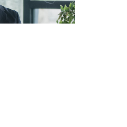
23RF.com
пунктами, а именно (
Федеральный закон от 4 августа
 цены контракта (в случае, предусмотренном
ч. 24
предусмотренной контрактом цены единицы товара,
тракта (
п. 1.5 ч. 1 ст. 95 Закона № 44-ФЗ
);
овар, работу, услугу, функциональные, технические и
ки которых аналогичны или улучшены по сравнению с