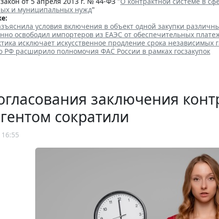
акон от 5 апреля 2013 г. № 44-ФЗ "
О контрактной системе в сфе
ных и муниципальных нужд
"
е:
азъяснила условия включения в объект одной закупки различн
нно освободил импортеров из ЕАЭС от обеспечительных плате
ктика исключает искусственное продление срока независимых 
о РФ расширило полномочия ФАС России в рамках госзакупок
огласования заключения конт
гентом сократили
 16:55