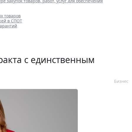
ре закупок товаров, работ, услуг для обеспечения
ых товаров
жей в СПОТ
гарантий
ракта с единственным
Бизнес