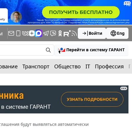
м
Войти
Eng
Перейти в систему ГАРАНТ
ование
Транспорт
Общество
IT
Профессия
П
оглашения будут выявляться автоматически